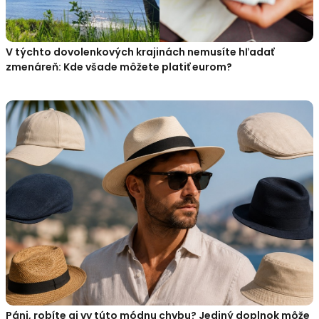
V týchto dovolenkových krajinách nemusíte hľadať
zmenáreň: Kde všade môžete platiť eurom?
Páni, robíte aj vy túto módnu chybu? Jediný doplnok môže