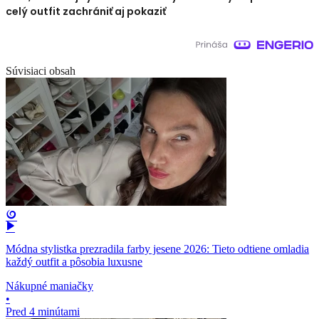
celý outfit zachrániť aj pokaziť
Súvisiaci obsah
Módna stylistka prezradila farby jesene 2026: Tieto odtiene omladia
každý outfit a pôsobia luxusne
Nákupné maniačky
•
Pred 4 minútami