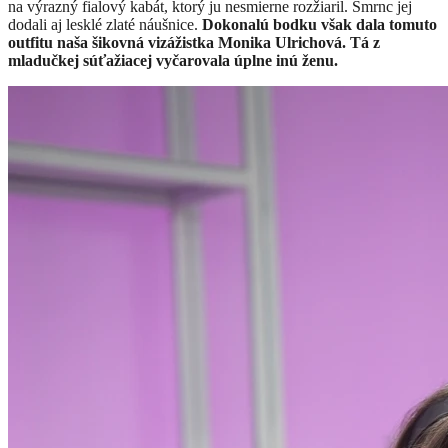
na výrazný fialový kabát, ktorý ju nesmierne rozžiaril. Šmrnc jej
dodali aj lesklé zlaté náušnice.
Dokonalú bodku však dala tomuto
outfitu naša šikovná vizážistka Monika Ulrichová. Tá z
mladučkej súťažiacej vyčarovala úplne inú ženu.