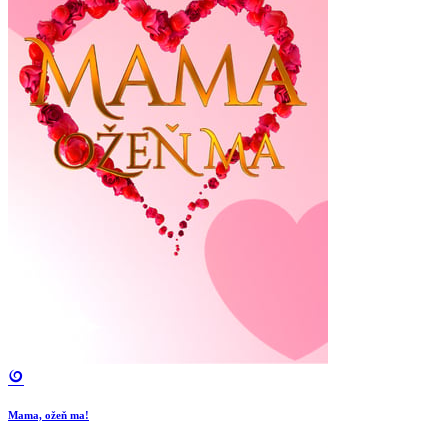
Mama, ožeň ma!