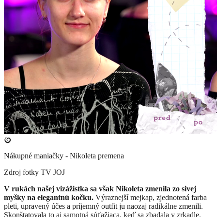
Nákupné maniačky - Nikoleta premena
Zdroj fotky
TV JOJ
​V rukách našej vizážistka sa však Nikoleta zmenila zo sivej
myšky na elegantnú kočku.
​Výraznejší mejkap, zjednotená farba
pleti, upravený účes a príjemný outfit ju naozaj radikálne zmenili.
Skonštatovala to aj samotná súťažiaca, keď sa zbadala v zrkadle,