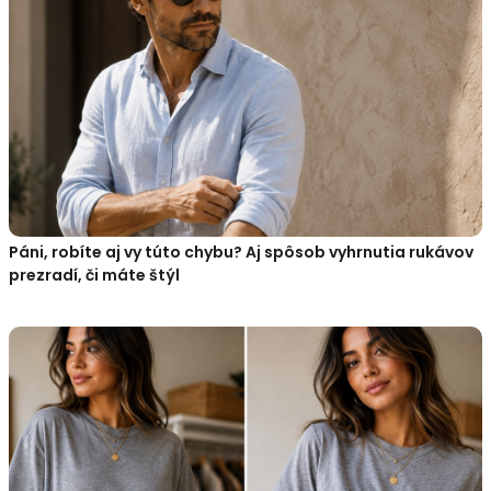
Páni, robíte aj vy túto chybu? Aj spôsob vyhrnutia rukávov
prezradí, či máte štýl