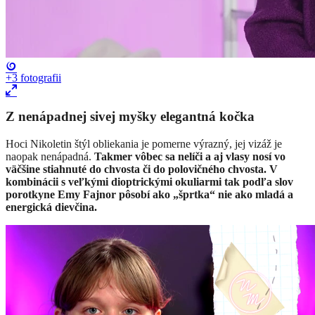
+3
fotografii
Z nenápadnej sivej myšky elegantná kočka
Hoci Nikoletin štýl obliekania je pomerne výrazný, jej vizáž je
naopak nenápadná.
Takmer vôbec sa nelíči a aj vlasy nosí vo
väčšine stiahnuté do chvosta či do polovičného chvosta. V
kombinácii s veľkými dioptrickými okuliarmi tak podľa slov
porotkyne Emy Fajnor pôsobí ako „šprtka“ nie ako mladá a
energická dievčina.