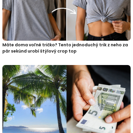
Máte doma voľné tričko? Tento jednoduchý trik z neho za
pár sekúnd urobí štýlový crop top