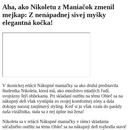
Aha, ako Nikoletu z Maniačok zmenil
mejkap: Z nenápadnej sivej myšky
elegantná kočka!
V ikonickej relácii Nákupné maniačky sa ako druhá predstavila
študentka Nikoleta, ktorá má, ako množstvo mladých ľudí,
svojrázny štýl obliekania. Pri skladaní outfitu na tému Obleč sa na
nákupný deň však vystúpila zo svojej komfortnej zóny a dala
dokopy naozaj zaujímavý styling. Keď si ju však vzala do parády
naša vizážistka, stala sa z nej úplne iná žena!
Nikoleta sa v relácii Nákupné maniačky v rámci skladania
súťažného outfitu na tému Obleč sa na nákupný deň rozhodla staviť