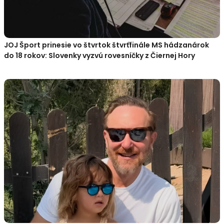
JOJ Šport prinesie vo štvrtok štvrťfinále MS hádzanárok
do 18 rokov: Slovenky vyzvú rovesníčky z Čiernej Hory