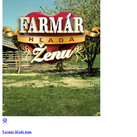
Farmár hľadá ženu