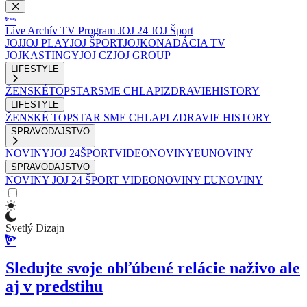
Live
Archív
TV Program
JOJ 24
JOJ Šport
JOJ
JOJ PLAY
JOJ ŠPORT
JOJKO
NADÁCIA TV
JOJ
KASTINGY
JOJ CZ
JOJ GROUP
LIFESTYLE
ŽENSKÉ
TOPSTAR
SME CHLAPI
ZDRAVIE
HISTORY
LIFESTYLE
ŽENSKÉ
TOPSTAR
SME CHLAPI
ZDRAVIE
HISTORY
SPRAVODAJSTVO
NOVINY
JOJ 24
ŠPORT
VIDEONOVINY
EUNOVINY
SPRAVODAJSTVO
NOVINY
JOJ 24
ŠPORT
VIDEONOVINY
EUNOVINY
Svetlý Dizajn
Sledujte svoje obľúbené relácie naživo ale
aj v predstihu