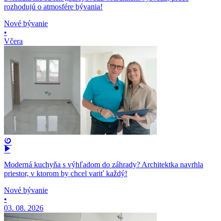
rozhodujú o atmosfére bývania!
Nové bývanie
•
Včera
Moderná kuchyňa s výhľadom do záhrady? Architektka navrhla
priestor, v ktorom by chcel variť každý!
Nové bývanie
•
03. 08. 2026