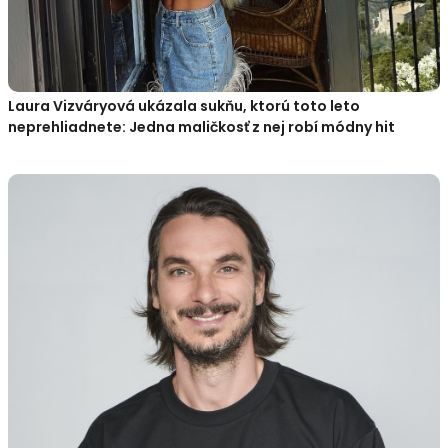
Laura Vizváryová ukázala sukňu, ktorú toto leto
neprehliadnete: Jedna maličkosť z nej robí módny hit