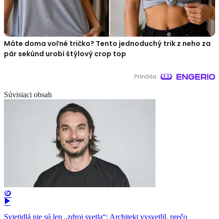
Máte doma voľné tričko? Tento jednoduchý trik z neho za
pár sekúnd urobí štýlový crop top
Súvisiaci obsah
Svietidlá nie sú len „zdroj svetla“: Architekt vysvetlil, prečo