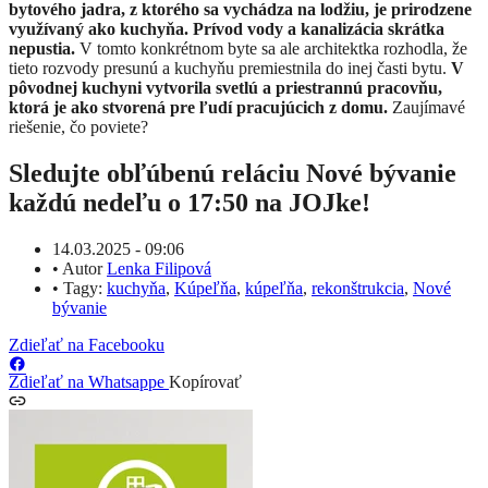
bytového jadra, z ktorého sa vychádza na lodžiu, je prirodzene
využívaný ako kuchyňa. Prívod vody a kanalizácia skrátka
nepustia.
V tomto konkrétnom byte sa ale architektka rozhodla, že
tieto rozvody presunú a kuchyňu premiestnila do inej časti bytu.
V
pôvodnej kuchyni vytvorila svetlú a priestrannú pracovňu,
ktorá je ako stvorená pre ľudí pracujúcich z domu.
Zaujímavé
riešenie, čo poviete?
Sledujte obľúbenú reláciu Nové bývanie
každú nedeľu o 17:50 na JOJke!
14.03.2025 - 09:06
•
Autor
Lenka Filipová
•
Tagy:
kuchyňa
,
Kúpeľňa
,
kúpeľňa
,
rekonštrukcia
,
Nové
bývanie
Zdieľať na Facebooku
Zdieľať na Whatsappe
Kopírovať