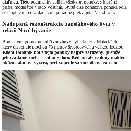
diaľnicu. Tieto podmienky spĺňali všetky tri ponuky, s ktorými
prišiel moderátor Vlado Voštinár. Štvrtá čiže bonusová ponuka bola
síce úplne mimo zadania, no poriadne prekvapila. V dobrom.
Nadupaná rekonštrukcia panelákového bytu v
relácii Nové bývanie
Bonusovou ponukou bol štvorizbový byt priamo v Malackách,
ktorý disponuje plochou 78 metrov štvorcových a veľkou lodžiou.
Klient Dominik bol z tejto ponuky najprv zarazený, pretože
jeho zadanie znelo – rodinný dom. Keď im ale realitný maklér
ukázal, ako byt vyzerá, prekvapenie sa zmenilo na záujem.