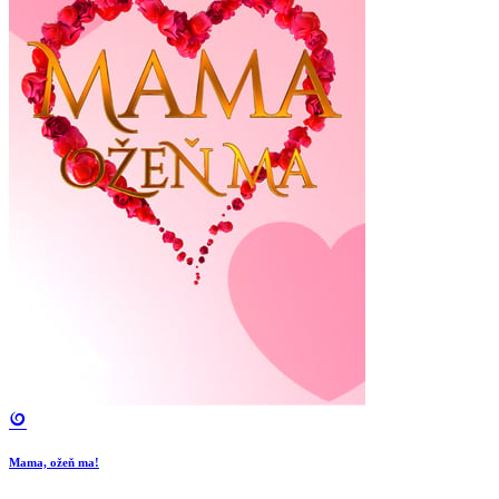
Mama, ožeň ma!