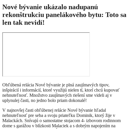
Nové bývanie ukázalo nadupanú
rekonštrukciu panelákového bytu: Toto sa
len tak nevidí!
Obľúbená relácia Nové bývanie je plná zaujímavých tipov,
inšpirácií i informácií, ktoré využijú nielen tí, ktorí chcú kupovať
nehnuteľnosť. Množstvo zaujímavých riešení sme videli aj v
uplynulej časti, no jedno bolo priam dokonalé!
V najnovšej časti obľúbenej relácie Nové bývanie hľadal
nehnuteľnosť pre seba a svoju priateľku Dominik, ktorý žije v
Malackách. Snívajú o samostatne stojacom 4- izbovom rodinnom
dome s garážou v blízkosti Malaciek a s dobrým napojením na