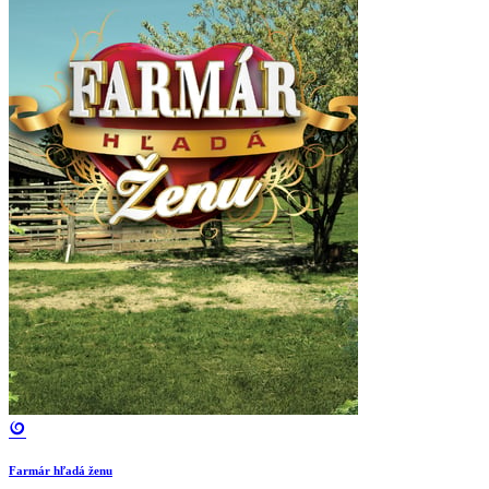
Farmár hľadá ženu