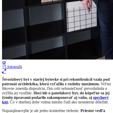
+5
fotografii
Štvorizbový byt v staršej bytovke si pri rekonštrukcii vzala pod
patronát architektka, ktorá vyťažila z rozlohy maximum.
Veľmi
šikovne zmenila dispozíciu, čím celú nehnuteľnosť prevzdušnila a
zvýšila jej využitie.
Hoci ide o panelákový byt, do kúpeľne sa jej
týmito úpravami podarilo zakomponovať aj vaňu, aj
sprchový
kút
.
Čo v dnešnej dobe vníma mnoho ľudí ako nesmierne dôležité.
Najzaujímavejšie je ale jedno konkrétne riešenie.
Priestor vedľa