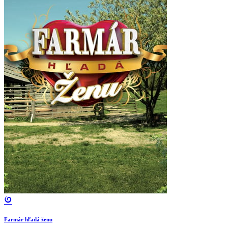
Farmár hľadá ženu