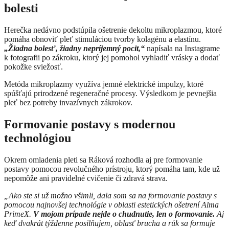
bolesti
Herečka nedávno podstúpila ošetrenie dekoltu mikroplazmou, ktoré
pomáha obnoviť pleť stimuláciou tvorby kolagénu a elastínu.
„Žiadna bolesť, žiadny nepríjemný pocit,“
napísala na Instagrame
k fotografii po zákroku, ktorý jej pomohol vyhladiť vrásky a dodať
pokožke sviežosť.
Metóda mikroplazmy využíva jemné elektrické impulzy, ktoré
spúšťajú prirodzené regeneračné procesy. Výsledkom je pevnejšia
pleť bez potreby invazívnych zákrokov.
Formovanie postavy s modernou
technológiou
Okrem omladenia pleti sa Ráková rozhodla aj pre formovanie
postavy pomocou revolučného prístroju, ktorý pomáha tam, kde už
nepomôže ani pravidelné cvičenie či zdravá strava.
„Ako ste si už možno všimli, dala som sa na formovanie postavy s
pomocou najnovšej technológie v oblasti estetických ošetrení Alma
PrimeX.
V mojom prípade nejde o chudnutie, len o formovanie.
Aj
keď dvakrát týždenne posilňujem, oblasť brucha a rúk sa formuje