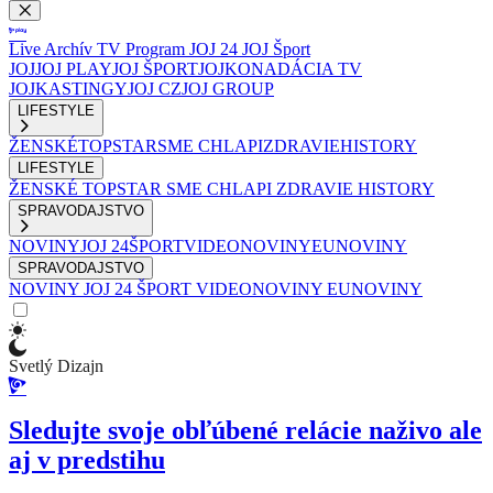
Live
Archív
TV Program
JOJ 24
JOJ Šport
JOJ
JOJ PLAY
JOJ ŠPORT
JOJKO
NADÁCIA TV
JOJ
KASTINGY
JOJ CZ
JOJ GROUP
LIFESTYLE
ŽENSKÉ
TOPSTAR
SME CHLAPI
ZDRAVIE
HISTORY
LIFESTYLE
ŽENSKÉ
TOPSTAR
SME CHLAPI
ZDRAVIE
HISTORY
SPRAVODAJSTVO
NOVINY
JOJ 24
ŠPORT
VIDEONOVINY
EUNOVINY
SPRAVODAJSTVO
NOVINY
JOJ 24
ŠPORT
VIDEONOVINY
EUNOVINY
Svetlý Dizajn
Sledujte svoje obľúbené relácie naživo ale
aj v predstihu