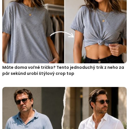
Máte doma voľné tričko? Tento jednoduchý trik z neho za
pár sekúnd urobí štýlový crop top