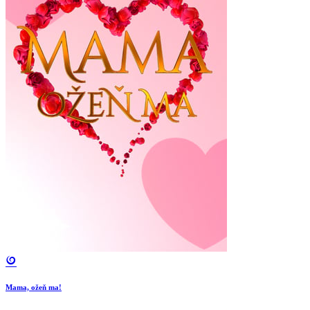
Mama, ožeň ma!