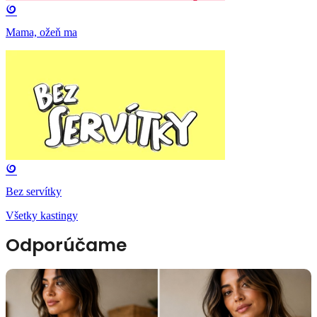
Mama, ožeň ma
Bez servítky
Všetky kastingy
Odporúčame