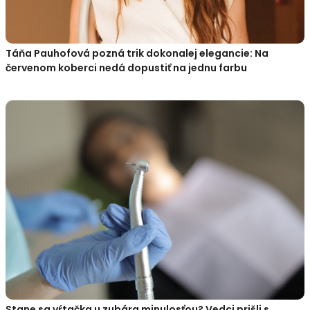
Táňa Pauhofová pozná trik dokonalej elegancie: Na
červenom koberci nedá dopustiť na jednu farbu
Stane sa vŕtačka u zubára minulosťou? Vedci prišli s