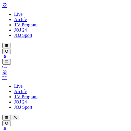
Live
Archív
TV Program
JOJ 24
JOJ Šport
Live
Archív
TV Program
JOJ 24
JOJ Šport