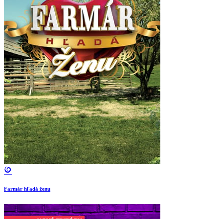
Farmár hľadá ženu