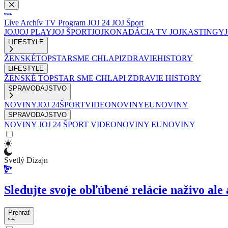
Live
Archív
TV Program
JOJ 24
JOJ Šport
JOJ
JOJ PLAY
JOJ ŠPORT
JOJKO
NADÁCIA TV JOJ
KASTINGY
LIFESTYLE
ŽENSKÉ
TOPSTAR
SME CHLAPI
ZDRAVIE
HISTORY
LIFESTYLE
ŽENSKÉ
TOPSTAR
SME CHLAPI
ZDRAVIE
HISTORY
SPRAVODAJSTVO
NOVINY
JOJ 24
ŠPORT
VIDEONOVINY
EUNOVINY
SPRAVODAJSTVO
NOVINY
JOJ 24
ŠPORT
VIDEONOVINY
EUNOVINY
Svetlý Dizajn
Sledujte svoje obľúbené relácie naživo ale 
Prehrať