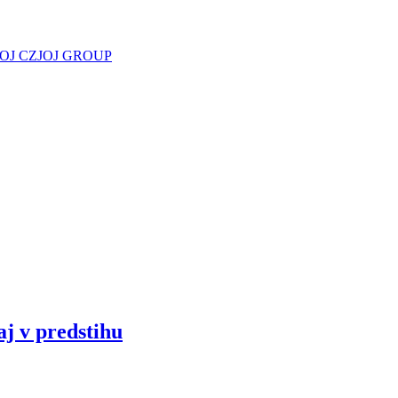
JOJ CZ
JOJ GROUP
aj v predstihu