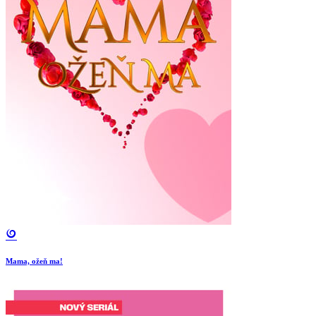
Mama, ožeň ma!