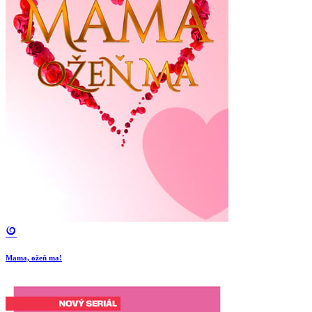
Mama, ožeň ma!