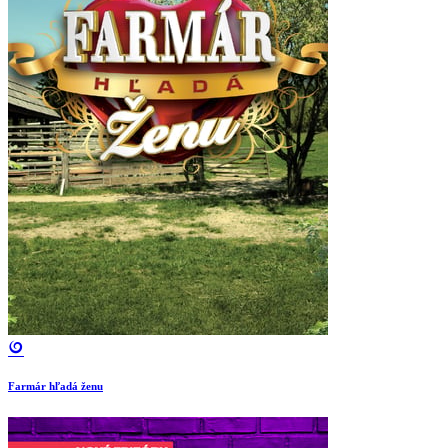
Farmár hľadá ženu