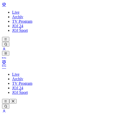
Live
Archív
TV Program
JOJ 24
JOJ Šport
Live
Archív
TV Program
JOJ 24
JOJ Šport