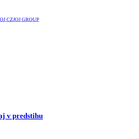
JOJ CZ
JOJ GROUP
aj v predstihu