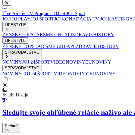
Live
Archív
TV Program
JOJ 24
JOJ Šport
JOJ
JOJ PLAY
JOJ ŠPORT
JOJKO
NADÁCIA TV JOJ
KASTINGY
LIFESTYLE
ŽENSKÉ
TOPSTAR
SME CHLAPI
ZDRAVIE
HISTORY
LIFESTYLE
ŽENSKÉ
TOPSTAR
SME CHLAPI
ZDRAVIE
HISTORY
SPRAVODAJSTVO
NOVINY
JOJ 24
ŠPORT
VIDEONOVINY
EUNOVINY
SPRAVODAJSTVO
NOVINY
JOJ 24
ŠPORT
VIDEONOVINY
EUNOVINY
Svetlý Dizajn
Sledujte svoje obľúbené relácie naživo ale 
Prehrať