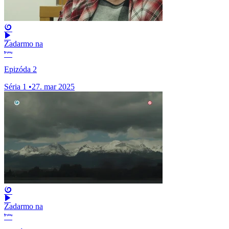
Zadarmo na
Epizóda 2
Séria 1
•
27. mar 2025
Zadarmo na