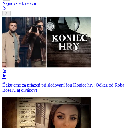
Najnovšie k relácii
Ďakujeme za priazeň pri sledovaní šou Koniec hry: Odkaz od Roba
Bošeľu aj divákov!