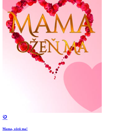
Mama, ožeň ma!