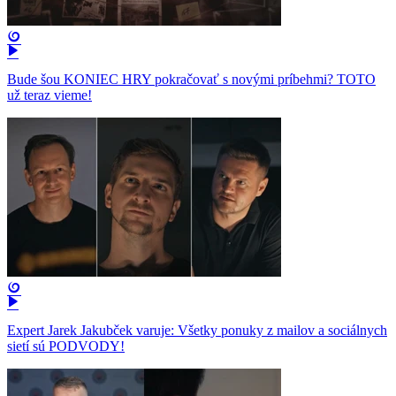
Bude šou KONIEC HRY pokračovať s novými príbehmi? TOTO
už teraz vieme!
Expert Jarek Jakubček varuje: Všetky ponuky z mailov a sociálnych
sietí sú PODVODY!