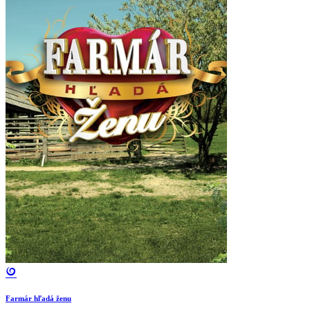
Farmár hľadá ženu