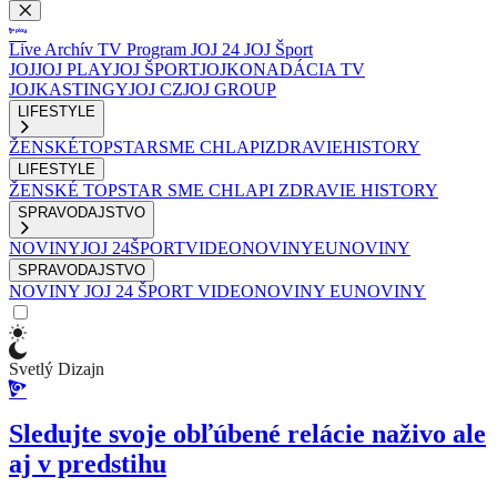
Live
Archív
TV Program
JOJ 24
JOJ Šport
JOJ
JOJ PLAY
JOJ ŠPORT
JOJKO
NADÁCIA TV
JOJ
KASTINGY
JOJ CZ
JOJ GROUP
LIFESTYLE
ŽENSKÉ
TOPSTAR
SME CHLAPI
ZDRAVIE
HISTORY
LIFESTYLE
ŽENSKÉ
TOPSTAR
SME CHLAPI
ZDRAVIE
HISTORY
SPRAVODAJSTVO
NOVINY
JOJ 24
ŠPORT
VIDEONOVINY
EUNOVINY
SPRAVODAJSTVO
NOVINY
JOJ 24
ŠPORT
VIDEONOVINY
EUNOVINY
Svetlý Dizajn
Sledujte svoje obľúbené relácie naživo ale
aj v predstihu