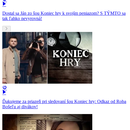
Dostal sa Ján zo šou Koniec hry k svojím peniazom? S TÝMTO sa
tak ľahko nevyrovná!
Ďakujeme za priazeň pri sledovaní šou Koniec hry: Odkaz od Roba
Bošeľu aj divákov!