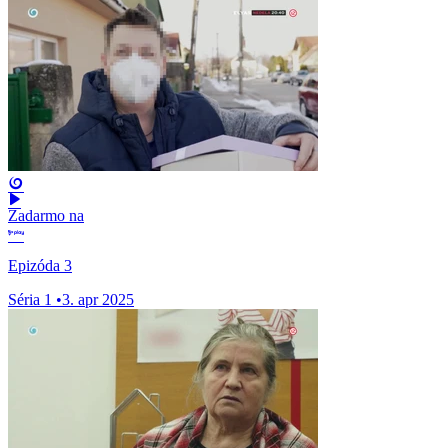
Zadarmo na
Epizóda 3
Séria 1
•
3. apr 2025