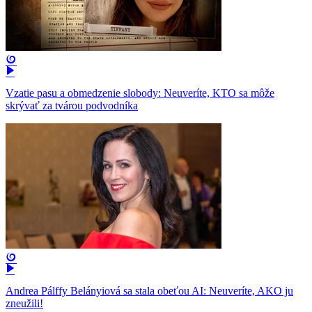
Vzatie pasu a obmedzenie slobody: Neuveríte, KTO sa môže
skrývať za tvárou podvodníka
Andrea Pálffy Belányiová sa stala obeťou AI: Neuveríte, AKO ju
zneužili!