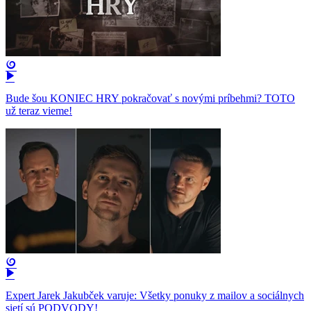
Bude šou KONIEC HRY pokračovať s novými príbehmi? TOTO
už teraz vieme!
Expert Jarek Jakubček varuje: Všetky ponuky z mailov a sociálnych
sietí sú PODVODY!