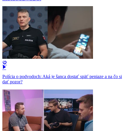
Polícia o podvodoch: Aká je šanca dostať späť peniaze a na čo si
dať pozor?