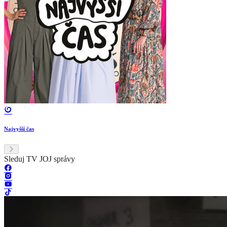
Najvyšší čas
Sleduj TV JOJ správy