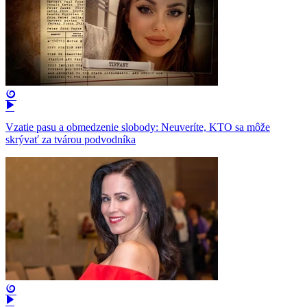
Vzatie pasu a obmedzenie slobody: Neuveríte, KTO sa môže
skrývať za tvárou podvodníka