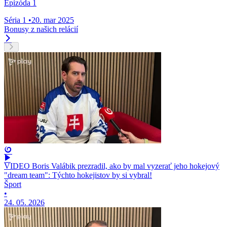
Epizóda 1
Séria 1
•
20. mar 2025
Bonusy z našich relácií
VIDEO Boris Valábik prezradil, ako by mal vyzerať jeho hokejový
"dream team": Týchto hokejistov by si vybral!
Šport
•
24. 05. 2026