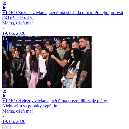
VIDEO Zuzana z Mama, ožeň ma si hľadá prácu: Po tejto profesii
túži už celé roky!
Mama, ožeň ma!
•
19. 05. 2026
VIDEO Hviezdy z Mama, ožeň ma prezradili svoje plány:
Niektorým sa ponuky sypú, iní...
Mama, ožeň ma!
•
19. 05. 2026