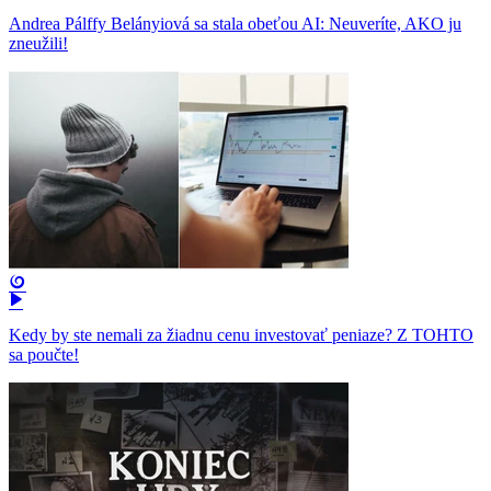
Andrea Pálffy Belányiová sa stala obeťou AI: Neuveríte, AKO ju
zneužili!
Kedy by ste nemali za žiadnu cenu investovať peniaze? Z TOHTO
sa poučte!