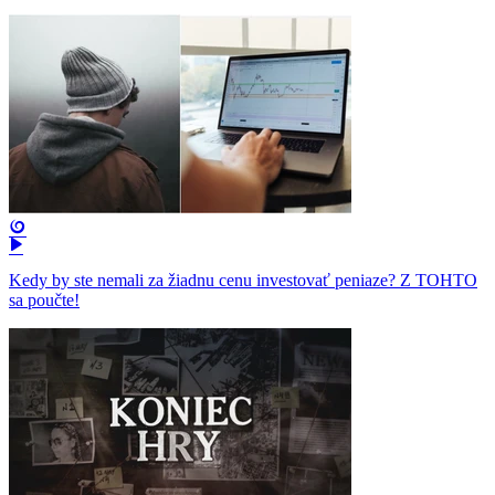
Kedy by ste nemali za žiadnu cenu investovať peniaze? Z TOHTO
sa poučte!