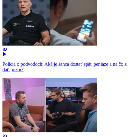
Polícia o podvodoch: Aká je šanca dostať späť peniaze a na čo si
dať pozor?