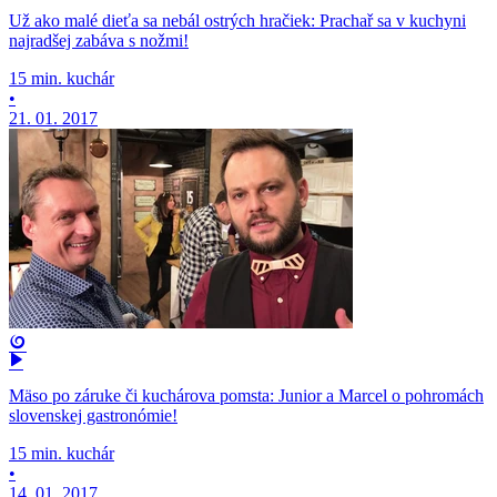
Už ako malé dieťa sa nebál ostrých hračiek: Prachař sa v kuchyni
najradšej zabáva s nožmi!
15 min. kuchár
•
21. 01. 2017
Mäso po záruke či kuchárova pomsta: Junior a Marcel o pohromách
slovenskej gastronómie!
15 min. kuchár
•
14. 01. 2017