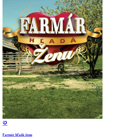
Farmár hľadá ženu