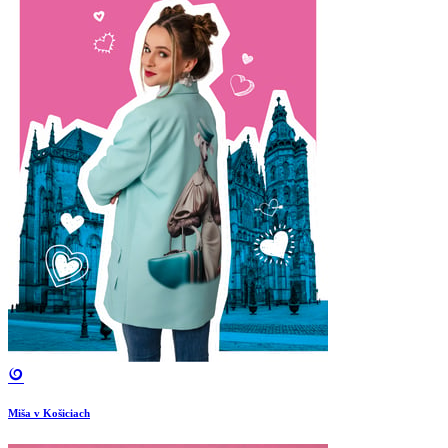
Miša v Košiciach