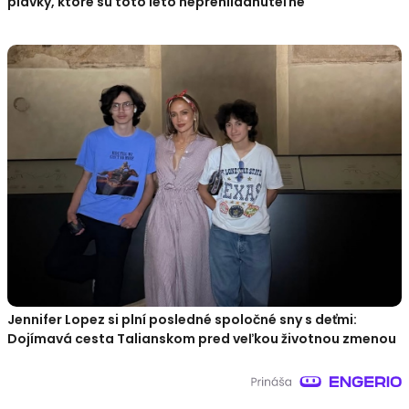
plavky, ktoré sú toto leto neprehliadnuteľné
Jennifer Lopez si plní posledné spoločné sny s deťmi:
Dojímavá cesta Talianskom pred veľkou životnou zmenou