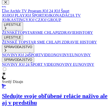
Live
Archív
TV Program
JOJ 24
JOJ Šport
JOJ
JOJ PLAY
JOJ ŠPORT
JOJKO
NADÁCIA TV
JOJ
KASTINGY
JOJ CZ
JOJ GROUP
LIFESTYLE
ŽENSKÉ
TOPSTAR
SME CHLAPI
ZDRAVIE
HISTORY
LIFESTYLE
ŽENSKÉ
TOPSTAR
SME CHLAPI
ZDRAVIE
HISTORY
SPRAVODAJSTVO
NOVINY
JOJ 24
ŠPORT
VIDEONOVINY
EUNOVINY
SPRAVODAJSTVO
NOVINY
JOJ 24
ŠPORT
VIDEONOVINY
EUNOVINY
Svetlý Dizajn
Sledujte svoje obľúbené relácie naživo ale
aj v predstihu