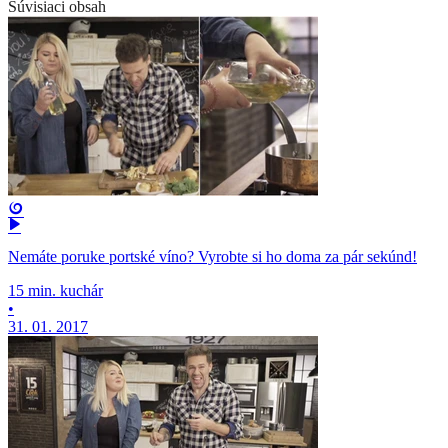
Súvisiaci obsah
Nemáte poruke portské víno? Vyrobte si ho doma za pár sekúnd!
15 min. kuchár
•
31. 01. 2017