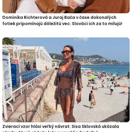
Dominika Richterová a Juraj Bača v čase dokonalých
fotiek pripomínajú dôležitú vec: Slováci ich za to milujú!
Zvierací vzor hlási veľký návrat: Sisa Sklovská ukázala