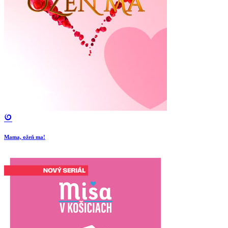
Mama, ožeň ma!