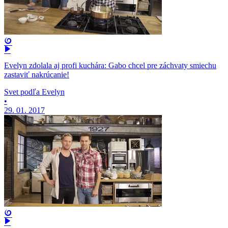
Evelyn zdolala aj profi kuchára: Gabo chcel pre záchvaty smiechu
zastaviť nakrúcanie!
Svet podľa Evelyn
•
29. 01. 2017