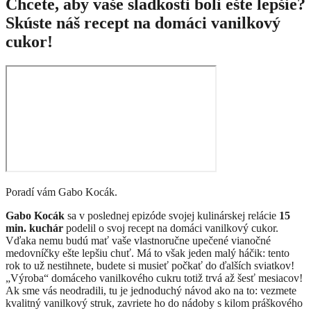
Chcete, aby vaše sladkosti boli ešte lepšie?
Skúste náš recept na domáci vanilkový
cukor!
Poradí vám Gabo Kocák.
Gabo Kocák
sa v poslednej epizóde svojej kulinárskej relácie
15
min. kuchár
podelil o svoj recept na domáci vanilkový cukor.
Vďaka nemu budú mať vaše vlastnoručne upečené vianočné
medovníčky ešte lepšiu chuť. Má to však jeden malý háčik: tento
rok to už nestihnete, budete si musieť počkať do ďalších sviatkov!
„Výroba“ domáceho vanilkového cukru totiž trvá až šesť mesiacov!
Ak sme vás neodradili, tu je jednoduchý návod ako na to: vezmete
kvalitný vanilkový struk, zavriete ho do nádoby s kilom práškového