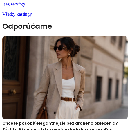
Bez servítky
Všetky kastingy
Odporúčame
Chcete pôsobiť elegantnejšie bez drahého oblečenia?
Týchto 10 módnych trikov vám dodá luxusný vzhľad