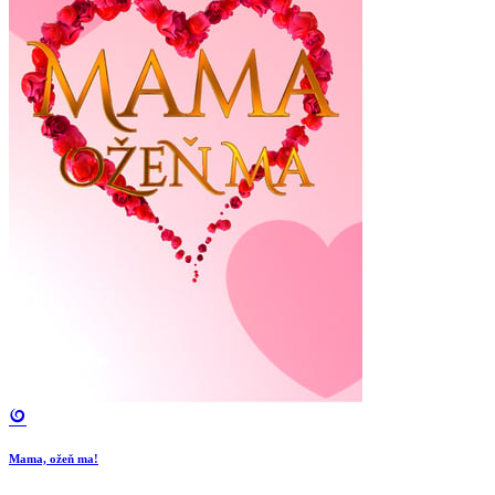
Mama, ožeň ma!