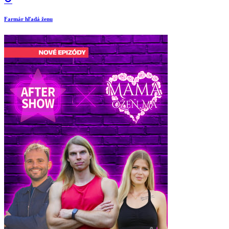
Farmár hľadá ženu