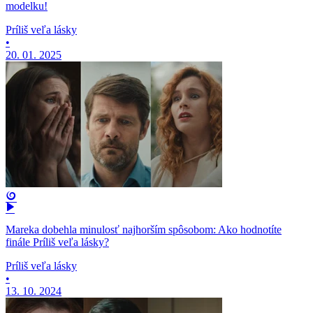
modelku!
Príliš veľa lásky
•
20. 01. 2025
Mareka dobehla minulosť najhorším spôsobom: Ako hodnotíte
finále Príliš veľa lásky?
Príliš veľa lásky
•
13. 10. 2024