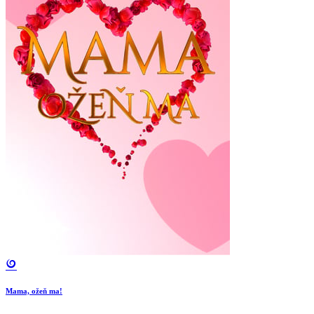
Mama, ožeň ma!