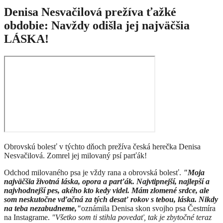
Denisa Nesvačilová prežíva ťažké
obdobie: Navždy odišla jej najväčšia
LÁSKA!
Obrovskú bolesť v týchto dňoch prežíva česká herečka Denisa
Nesvačilová. Zomrel jej milovaný psí parťák!
Odchod milovaného psa je vždy rana a obrovská bolesť.
"Moja
najväčšia životná láska, opora a parťák. Najvtipnejší, najlepší a
najvhodnejší pes, akého kto kedy videl. Mám zlomené srdce, ale
som neskutočne vďačná za tých desať rokov s tebou, láska. Nikdy
na teba nezabudneme,"
oznámila Denisa skon svojho psa Čestmíra
na Instagrame.
"Všetko som ti stihla povedať, tak je zbytočné teraz