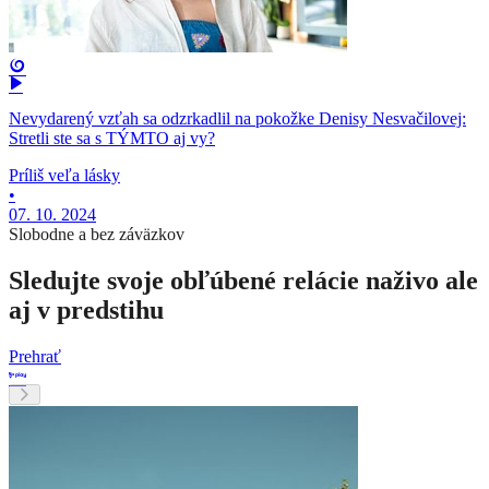
Nevydarený vzťah sa odzrkadlil na pokožke Denisy Nesvačilovej:
Stretli ste sa s TÝMTO aj vy?
Príliš veľa lásky
•
07. 10. 2024
Slobodne a bez záväzkov
Sledujte svoje obľúbené relácie naživo ale
aj v predstihu
Prehrať