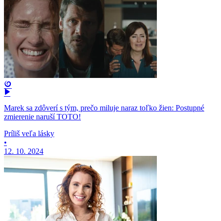
Marek sa zdôverí s tým, prečo miluje naraz toľko žien: Postupné
zmierenie naruší TOTO!
Príliš veľa lásky
•
12. 10. 2024