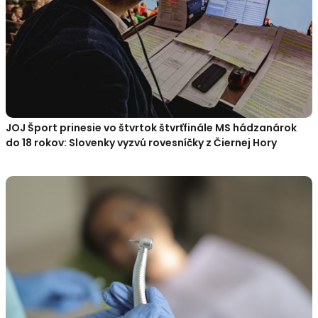
JOJ Šport prinesie vo štvrtok štvrťfinále MS hádzanárok
do 18 rokov: Slovenky vyzvú rovesníčky z Čiernej Hory