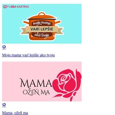
Moja mama varí lepšie ako tvoja
Mama, ožeň ma