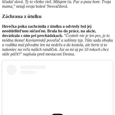
hľadať slová. Ty to všetko vieš. Milujem ťa. Pac a pusu hore. Tvoja
mama,"
netají svoju bolesť Nesvačilová.
Záchrana z útulku
Herečka psíka zachránila z útulku a odvtedy bol jej
neoddeliteľnou súčasťou. Brala ho do práce, na akcie,
dovádzala s ním pri prechádzkach.
"Čestmír nie je len pes, je to
módna ikona! Kaviarenský povaľač a salónny typ. Túto sadu obojku
a vodítka mal pôvodne len na nedeľu a do kostola, ale berie si to
nakoniec na veľa našich randíčok. Asi sa mi aj po 10 rokoch chce
stále páčiť!"
napísala pred mesiacom Denisa.