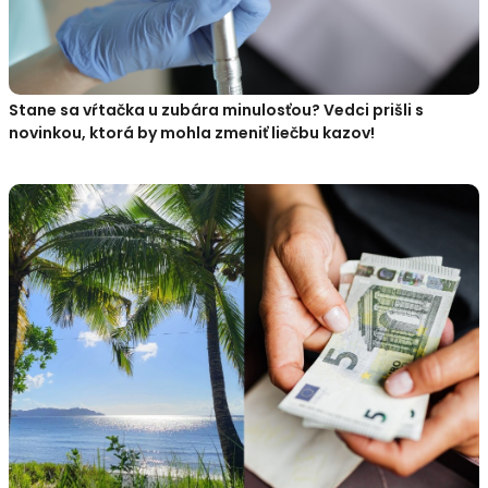
Stane sa vŕtačka u zubára minulosťou? Vedci prišli s
novinkou, ktorá by mohla zmeniť liečbu kazov!