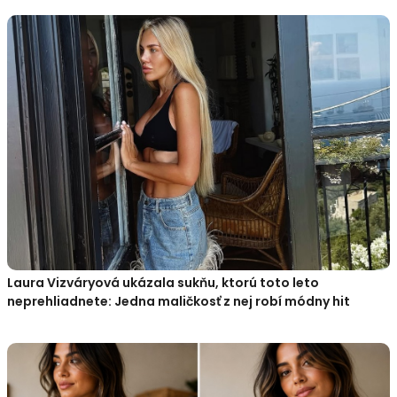
Laura Vizváryová ukázala sukňu, ktorú toto leto
neprehliadnete: Jedna maličkosť z nej robí módny hit