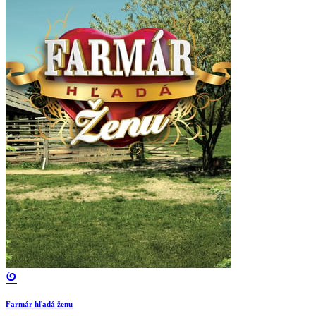
Farmár hľadá ženu