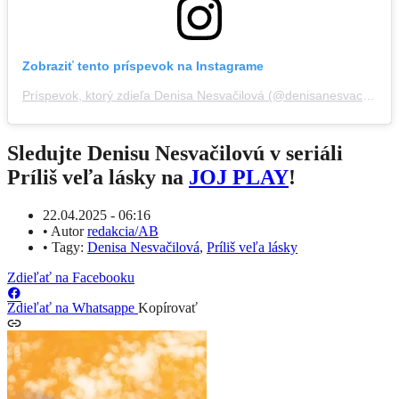
Zobraziť tento príspevok na Instagrame
Príspevok, ktorý zdieľa Denisa Nesvačilová (@denisanesvacilova)
Sledujte Denisu Nesvačilovú v seriáli
Príliš veľa lásky na
JOJ PLAY
!
22.04.2025 - 06:16
•
Autor
redakcia/AB
•
Tagy:
Denisa Nesvačilová
,
Príliš veľa lásky
Zdieľať na Facebooku
Zdieľať na Whatsappe
Kopírovať