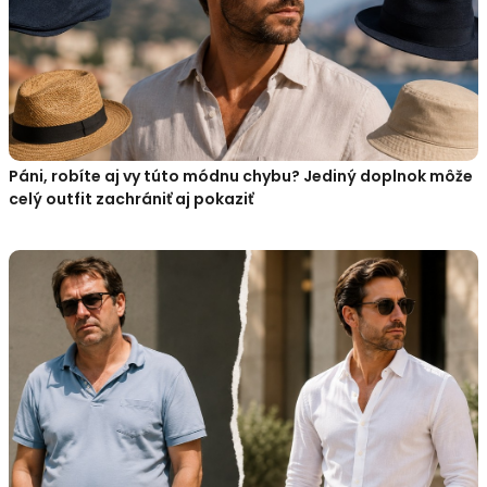
Páni, robíte aj vy túto módnu chybu? Jediný doplnok môže
celý outfit zachrániť aj pokaziť