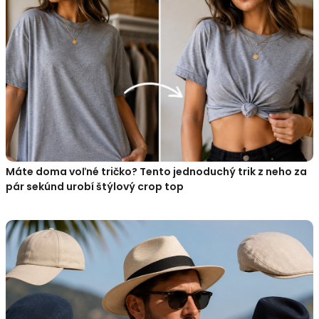
Máte doma voľné tričko? Tento jednoduchý trik z neho za
pár sekúnd urobí štýlový crop top