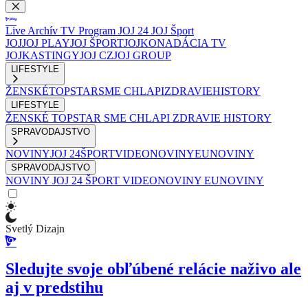
Live
Archív
TV Program
JOJ 24
JOJ Šport
JOJ
JOJ PLAY
JOJ ŠPORT
JOJKO
NADÁCIA TV
JOJ
KASTINGY
JOJ CZ
JOJ GROUP
LIFESTYLE
ŽENSKÉ
TOPSTAR
SME CHLAPI
ZDRAVIE
HISTORY
LIFESTYLE
ŽENSKÉ
TOPSTAR
SME CHLAPI
ZDRAVIE
HISTORY
SPRAVODAJSTVO
NOVINY
JOJ 24
ŠPORT
VIDEONOVINY
EUNOVINY
SPRAVODAJSTVO
NOVINY
JOJ 24
ŠPORT
VIDEONOVINY
EUNOVINY
Svetlý Dizajn
Sledujte svoje obľúbené relácie naživo ale
aj v predstihu