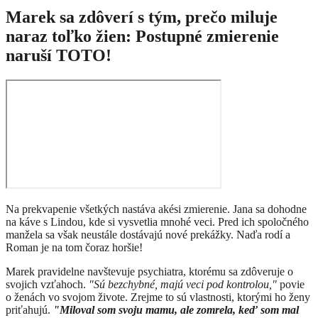
Marek sa zdôverí s tým, prečo miluje
naraz toľko žien: Postupné zmierenie
naruší TOTO!
Na prekvapenie všetkých nastáva akési zmierenie. Jana sa dohodne
na káve s Lindou, kde si vysvetlia mnohé veci. Pred ich spoločného
manžela sa však neustále dostávajú nové prekážky. Naďa rodí a
Roman je na tom čoraz horšie!
Marek pravidelne navštevuje psychiatra, ktorému sa zdôveruje o
svojich vzťahoch.
"Sú bezchybné, majú veci pod kontrolou,"
povie
o ženách vo svojom živote. Zrejme to sú vlastnosti, ktorými ho ženy
priťahujú.
"Miloval som svoju mamu, ale zomrela, keď som mal