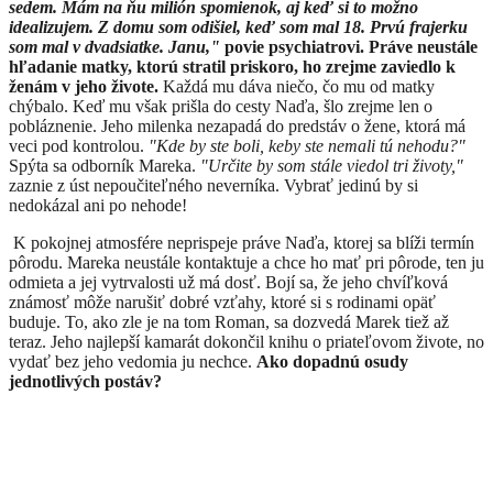
sedem. Mám na ňu milión spomienok, aj keď si to možno
idealizujem. Z domu som odišiel, keď som mal 18. Prvú frajerku
som mal v dvadsiatke. Janu,"
povie psychiatrovi. Práve neustále
hľadanie matky, ktorú stratil priskoro, ho zrejme zaviedlo k
ženám v jeho živote.
Každá mu dáva niečo, čo mu od matky
chýbalo. Keď mu však prišla do cesty Naďa, šlo zrejme len o
pobláznenie. Jeho milenka nezapadá do predstáv o žene, ktorá má
veci pod kontrolou.
"Kde by ste boli, keby ste nemali tú nehodu?"
Spýta sa odborník Mareka.
"Určite by som stále viedol tri životy,"
zaznie z úst nepoučiteľného neverníka. Vybrať jedinú by si
nedokázal ani po nehode!
​K pokojnej atmosfére neprispeje práve Naďa, ktorej sa blíži termín
pôrodu. Mareka neustále kontaktuje a chce ho mať pri pôrode, ten ju
odmieta a jej vytrvalosti už má dosť. Bojí sa, že jeho chvíľková
známosť môže narušiť dobré vzťahy, ktoré si s rodinami opäť
buduje. To, ako zle je na tom Roman, sa dozvedá Marek tiež až
teraz. Jeho najlepší kamarát dokončil knihu o priateľovom živote, no
vydať bez jeho vedomia ju nechce.
Ako dopadnú osudy
jednotlivých postáv?