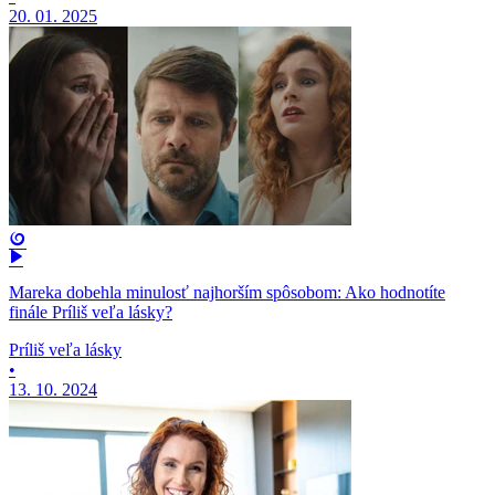
20. 01. 2025
Mareka dobehla minulosť najhorším spôsobom: Ako hodnotíte
finále Príliš veľa lásky?
Príliš veľa lásky
•
13. 10. 2024