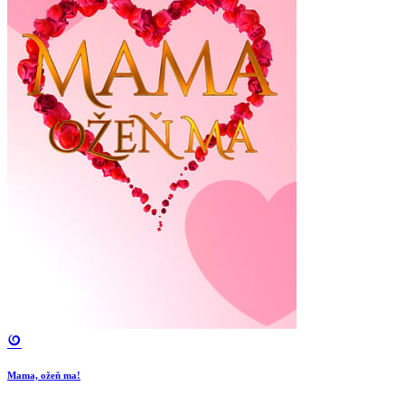
Mama, ožeň ma!