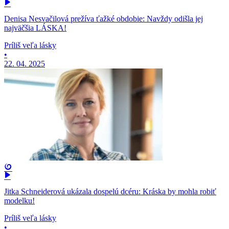
Denisa Nesvačilová prežíva ťažké obdobie: Navždy odišla jej
najväčšia LÁSKA!
Príliš veľa lásky
•
22. 04. 2025
Jitka Schneiderová ukázala dospelú dcéru: Kráska by mohla robiť
modelku!
Príliš veľa lásky
•