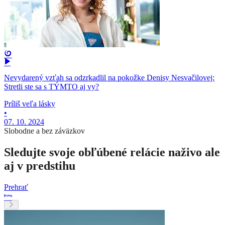
Nevydarený vzťah sa odzrkadlil na pokožke Denisy Nesvačilovej:
Stretli ste sa s TÝMTO aj vy?
Príliš veľa lásky
•
07. 10. 2024
Slobodne a bez záväzkov
Sledujte svoje obľúbené relácie naživo ale
aj v predstihu
Prehrať