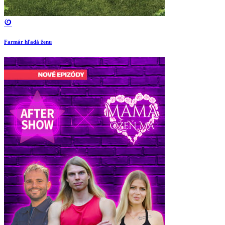
Farmár hľadá ženu