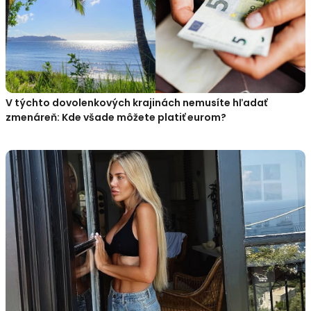
V týchto dovolenkových krajinách nemusíte hľadať
zmenáreň: Kde všade môžete platiť eurom?