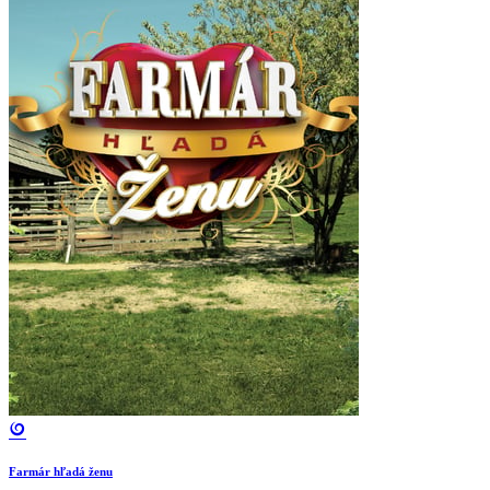
Farmár hľadá ženu