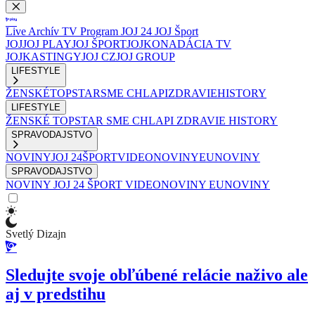
Live
Archív
TV Program
JOJ 24
JOJ Šport
JOJ
JOJ PLAY
JOJ ŠPORT
JOJKO
NADÁCIA TV
JOJ
KASTINGY
JOJ CZ
JOJ GROUP
LIFESTYLE
ŽENSKÉ
TOPSTAR
SME CHLAPI
ZDRAVIE
HISTORY
LIFESTYLE
ŽENSKÉ
TOPSTAR
SME CHLAPI
ZDRAVIE
HISTORY
SPRAVODAJSTVO
NOVINY
JOJ 24
ŠPORT
VIDEONOVINY
EUNOVINY
SPRAVODAJSTVO
NOVINY
JOJ 24
ŠPORT
VIDEONOVINY
EUNOVINY
Svetlý Dizajn
Sledujte svoje obľúbené relácie naživo ale
aj v predstihu