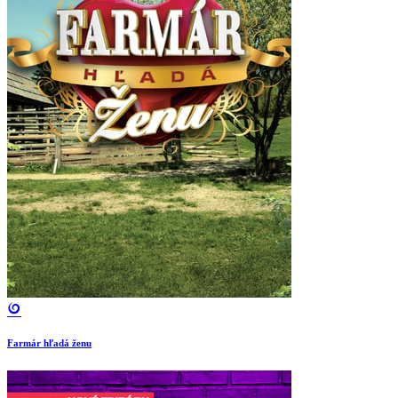
Farmár hľadá ženu