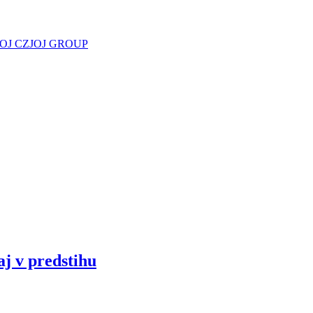
JOJ CZ
JOJ GROUP
aj v predstihu