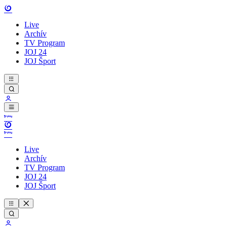
Live
Archív
TV Program
JOJ 24
JOJ Šport
Live
Archív
TV Program
JOJ 24
JOJ Šport