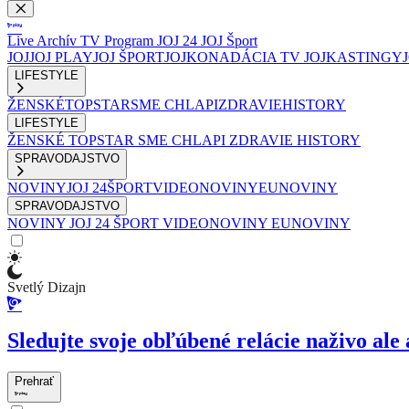
Live
Archív
TV Program
JOJ 24
JOJ Šport
JOJ
JOJ PLAY
JOJ ŠPORT
JOJKO
NADÁCIA TV JOJ
KASTINGY
LIFESTYLE
ŽENSKÉ
TOPSTAR
SME CHLAPI
ZDRAVIE
HISTORY
LIFESTYLE
ŽENSKÉ
TOPSTAR
SME CHLAPI
ZDRAVIE
HISTORY
SPRAVODAJSTVO
NOVINY
JOJ 24
ŠPORT
VIDEONOVINY
EUNOVINY
SPRAVODAJSTVO
NOVINY
JOJ 24
ŠPORT
VIDEONOVINY
EUNOVINY
Svetlý Dizajn
Sledujte svoje obľúbené relácie naživo ale 
Prehrať