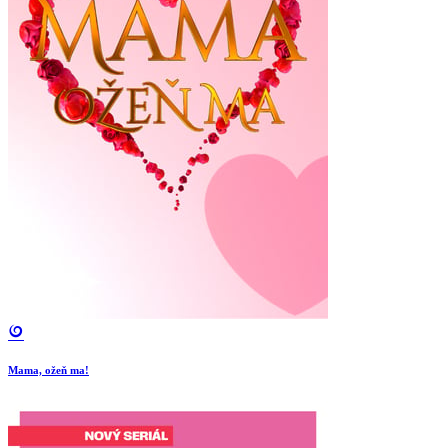
Mama, ožeň ma!