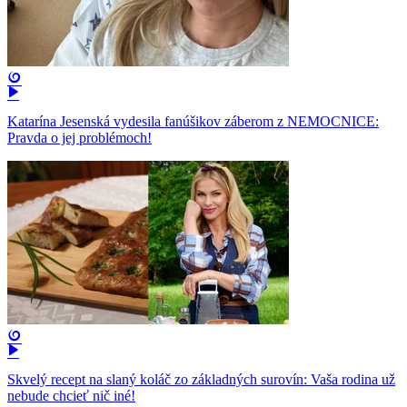
Katarína Jesenská vydesila fanúšikov záberom z NEMOCNICE:
Pravda o jej problémoch!
Skvelý recept na slaný koláč zo základných surovín: Vaša rodina už
nebude chcieť nič iné!