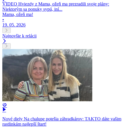
VIDEO Hviezdy z Mama, ožeň ma prezradili svoje plány:
Niektorým sa ponuky sypú, iní...
Mama, ožeň ma!
•
19. 05. 2026
Najnovšie k relácii
Nové diely Na chalupe potešia záhradkárov: TAKTO dáte vašim
rastlinkám najlepší štart!