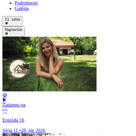
Podrobnosti
Galéria
11. séria
Najnovšie
Zadarmo na
Epizóda 16
Séria 11
•
28. jún 2026