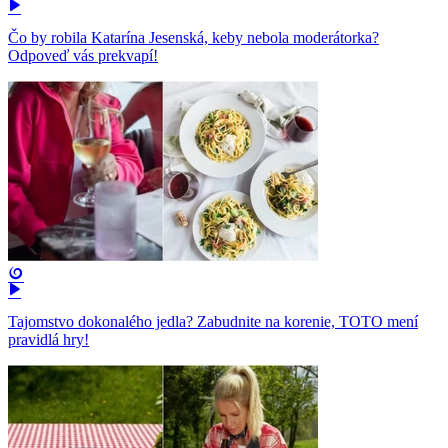
Čo by robila Katarína Jesenská, keby nebola moderátorka?
Odpoveď vás prekvapí!
Tajomstvo dokonalého jedla? Zabudnite na korenie, TOTO mení
pravidlá hry!