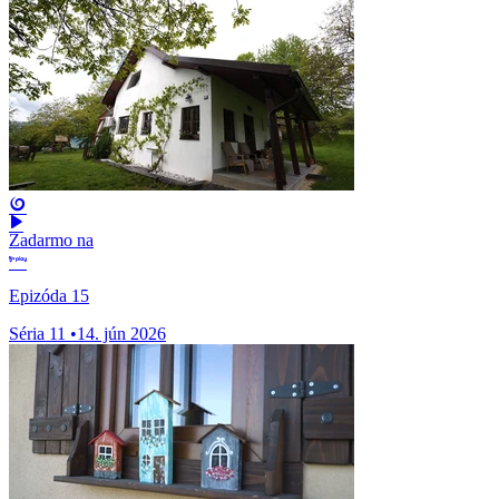
Zadarmo na
Epizóda 15
Séria 11
•
14. jún 2026