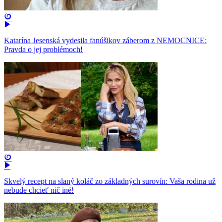
Katarína Jesenská vydesila fanúšikov záberom z NEMOCNICE:
Pravda o jej problémoch!
Skvelý recept na slaný koláč zo základných surovín: Vaša rodina už
nebude chcieť nič iné!