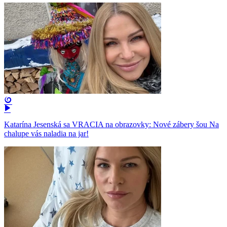
Katarína Jesenská sa VRACIA na obrazovky: Nové zábery šou Na
chalupe vás naladia na jar!