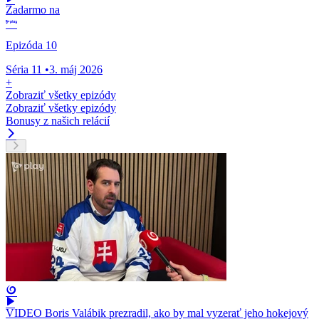
Zadarmo na
Epizóda 10
Séria 11
•
3. máj 2026
+
Zobraziť všetky epizódy
Zobraziť všetky epizódy
Bonusy z našich relácií
VIDEO Boris Valábik prezradil, ako by mal vyzerať jeho hokejový