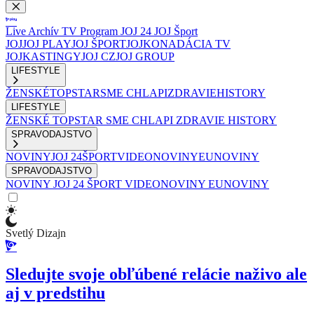
Live
Archív
TV Program
JOJ 24
JOJ Šport
JOJ
JOJ PLAY
JOJ ŠPORT
JOJKO
NADÁCIA TV
JOJ
KASTINGY
JOJ CZ
JOJ GROUP
LIFESTYLE
ŽENSKÉ
TOPSTAR
SME CHLAPI
ZDRAVIE
HISTORY
LIFESTYLE
ŽENSKÉ
TOPSTAR
SME CHLAPI
ZDRAVIE
HISTORY
SPRAVODAJSTVO
NOVINY
JOJ 24
ŠPORT
VIDEONOVINY
EUNOVINY
SPRAVODAJSTVO
NOVINY
JOJ 24
ŠPORT
VIDEONOVINY
EUNOVINY
Svetlý Dizajn
Sledujte svoje obľúbené relácie naživo ale
aj v predstihu