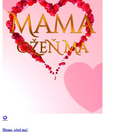
Mama, ožeň ma!