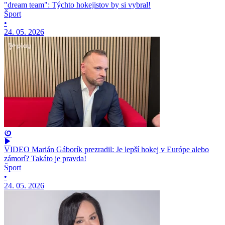
"dream team": Týchto hokejistov by si vybral!
Šport
•
24. 05. 2026
VIDEO Marián Gáborík prezradil: Je lepší hokej v Európe alebo
zámorí? Takáto je pravda!
Šport
•
24. 05. 2026