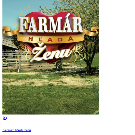
Farmár hľadá ženu