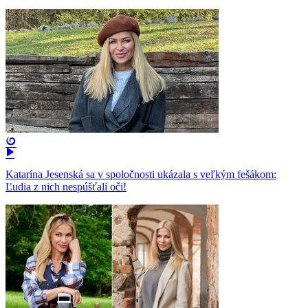
Katarína Jesenská sa v spoločnosti ukázala s veľkým fešákom:
Ľudia z nich nespúšťali oči!