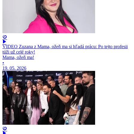
VIDEO Zuzana z Mama, ožeň ma si hľadá prácu: Po tejto profesii
túži už celé roky!
Mama, ožeň ma!
•
19. 05. 2026