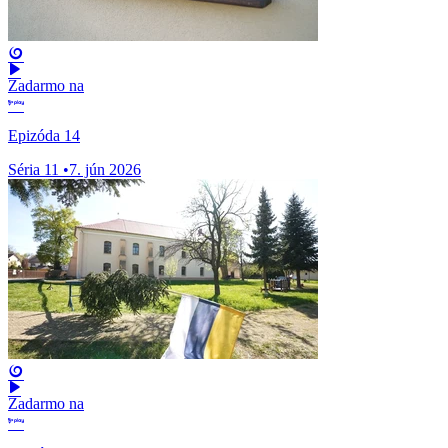
Zadarmo na
Epizóda 14
Séria 11
•
7. jún 2026
Zadarmo na