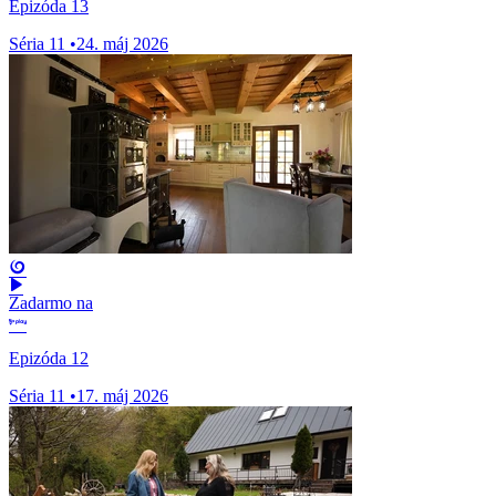
Epizóda 13
Séria 11
•
24. máj 2026
Zadarmo na
Epizóda 12
Séria 11
•
17. máj 2026