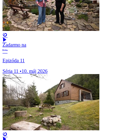
Zadarmo na
Epizóda 11
Séria 11
•
10. máj 2026