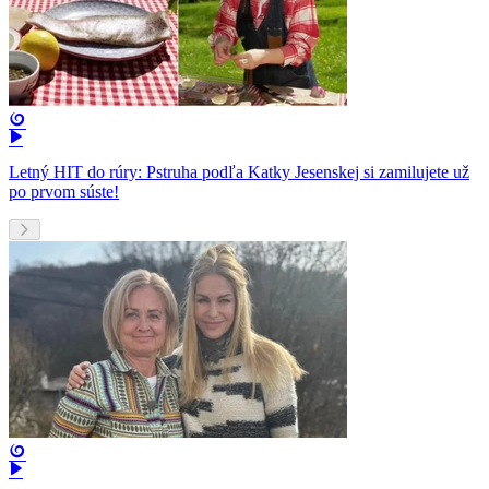
Letný HIT do rúry: Pstruha podľa Katky Jesenskej si zamilujete už
po prvom súste!