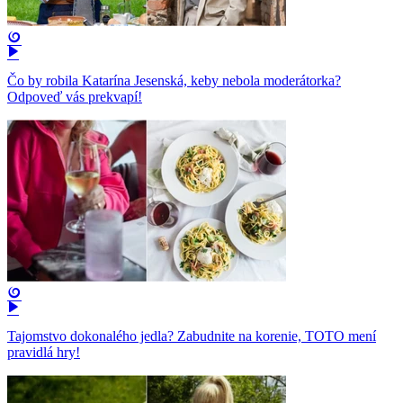
Čo by robila Katarína Jesenská, keby nebola moderátorka?
Odpoveď vás prekvapí!
Tajomstvo dokonalého jedla? Zabudnite na korenie, TOTO mení
pravidlá hry!