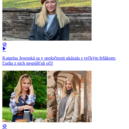
Katarína Jesenská sa v spoločnosti ukázala s veľkým fešákom:
Ľudia z nich nespúšťali oči!