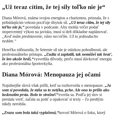
„Už teraz cítim, že tej sily toľko nie je“
Diana Mórová, známa svojou energiou a charizmou, priznala, že s
pribúdajúcim vekom pociťuje úbytok síl.
„Už teraz cítim, že tej sily
toľko nie je,“
povedala v podcaste.
Aby mohla večer podať
stopercentný výkon na javisku, musí si deň dôkladne naplánovať.
„Keď mám predstavenie, ráno necvičím. Už to jednoducho
nedám.“
Herečka zdôraznila, že šetrenie síl nie je otázkou pohodlnosti, ale
profesionálneho prístupu.
„Ľudia si zaplatili, tak nemôžeš tak hrať,
že len akože hráš,“
vysvetlila dôvody, prečo musí dávkovať energiu
ako profesionálna športovkyňa.
Diana Mórová: Menopauza jej očami
Najsilnejšie slová však prišli, keď sa rozhovorila o menopauze.
„Ja
som si povedala, že mňa sa to netýka, pche. Ale ono to prišlo ako
lusknutím prsta. Bolo to strašné!“
zverila sa.
Podľa jej slov si
prestala veriť, začala sa potiť a opakovať si texty – čo predtým
nikdy nerobila.
„Zrazu som bola taká vyplašená,“
hovorí Mórová o šoku, ktorý