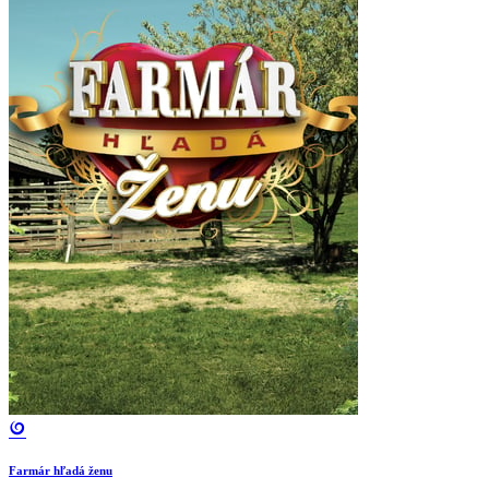
Farmár hľadá ženu