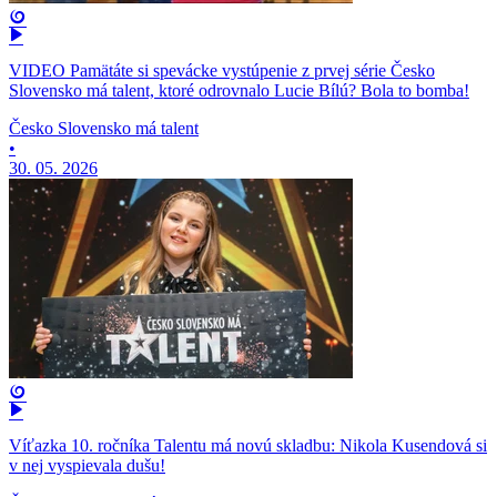
VIDEO Pamätáte si spevácke vystúpenie z prvej série Česko
Slovensko má talent, ktoré odrovnalo Lucie Bílú? Bola to bomba!
Česko Slovensko má talent
•
30. 05. 2026
Víťazka 10. ročníka Talentu má novú skladbu: Nikola Kusendová si
v nej vyspievala dušu!