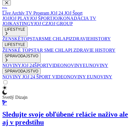
Live
Archív
TV Program
JOJ 24
JOJ Šport
JOJ
JOJ PLAY
JOJ ŠPORT
JOJKO
NADÁCIA TV
JOJ
KASTINGY
JOJ CZ
JOJ GROUP
LIFESTYLE
ŽENSKÉ
TOPSTAR
SME CHLAPI
ZDRAVIE
HISTORY
LIFESTYLE
ŽENSKÉ
TOPSTAR
SME CHLAPI
ZDRAVIE
HISTORY
SPRAVODAJSTVO
NOVINY
JOJ 24
ŠPORT
VIDEONOVINY
EUNOVINY
SPRAVODAJSTVO
NOVINY
JOJ 24
ŠPORT
VIDEONOVINY
EUNOVINY
Svetlý Dizajn
Sledujte svoje obľúbené relácie naživo ale
aj v predstihu