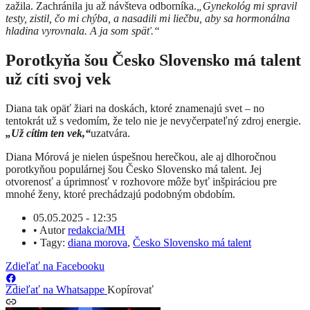
zažila.
Zachránila ju až návšteva odborníka.
„Gynekológ mi spravil
testy, zistil, čo mi chýba, a nasadili mi liečbu, aby sa hormonálna
hladina vyrovnala. A ja som späť.“
Porotkyňa šou Česko Slovensko má talent
už cíti svoj vek
Diana tak opäť žiari na doskách, ktoré znamenajú svet – no
tentokrát už s vedomím, že telo nie je nevyčerpateľný zdroj energie.
„Už cítim ten vek,“
uzatvára.
Diana Mórová je nielen úspešnou herečkou, ale aj dlhoročnou
porotkyňou populárnej šou Česko Slovensko má talent.
Jej
otvorenosť a úprimnosť v rozhovore môže byť inšpiráciou pre
mnohé ženy, ktoré prechádzajú podobným obdobím.
05.05.2025 - 12:35
•
Autor
redakcia/MH
•
Tagy:
diana morova
,
Česko Slovensko má talent
Zdieľať na Facebooku
Zdieľať na Whatsappe
Kopírovať