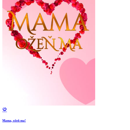
Mama, ožeň ma!