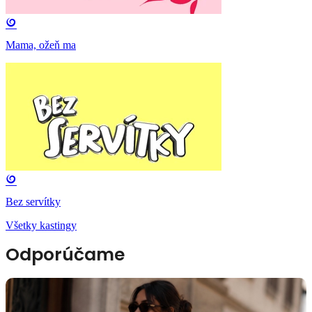
Mama, ožeň ma
Bez servítky
Všetky kastingy
Odporúčame