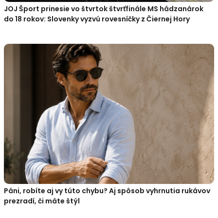
JOJ Šport prinesie vo štvrtok štvrťfinále MS hádzanárok
do 18 rokov: Slovenky vyzvú rovesníčky z Čiernej Hory
Páni, robíte aj vy túto chybu? Aj spôsob vyhrnutia rukávov
prezradí, či máte štýl