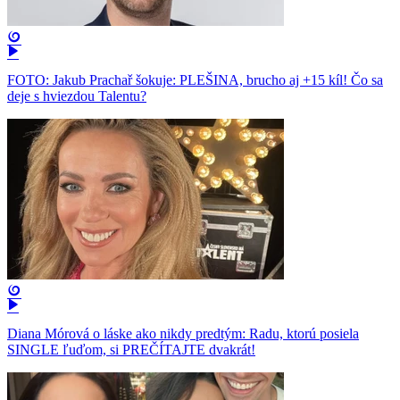
FOTO: Jakub Prachař šokuje: PLEŠINA, brucho aj +15 kíl! Čo sa
deje s hviezdou Talentu?
Diana Mórová o láske ako nikdy predtým: Radu, ktorú posiela
SINGLE ľuďom, si PREČÍTAJTE dvakrát!