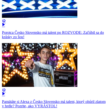
Porotca Česko Slovensko má talent po ROZVODE: Zaľúbil sa do
krásky zo šou!
Pamätáte si Alexa z Česko Slovensko má talent, ktorý ohúril zlatom
v hrdle? Pozrite, ako VYRÁSTOL!