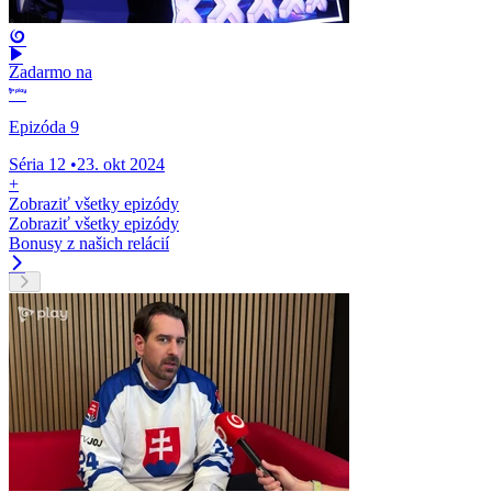
Zadarmo na
Epizóda 9
Séria 12
•
23. okt 2024
+
Zobraziť všetky epizódy
Zobraziť všetky epizódy
Bonusy z našich relácií