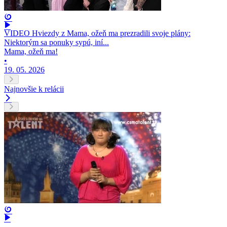
VIDEO Hviezdy z Mama, ožeň ma prezradili svoje plány:
Niektorým sa ponuky sypú, iní...
Mama, ožeň ma!
•
19. 05. 2026
Najnovšie k relácii