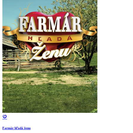
Farmár hľadá ženu