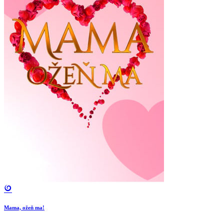
Mama, ožeň ma!