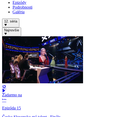
Epizódy
Podrobnosti
Galéria
12. séria
Najnovšie
Zadarmo na
Epizóda 15
Česko Slovensko má talent - Finále