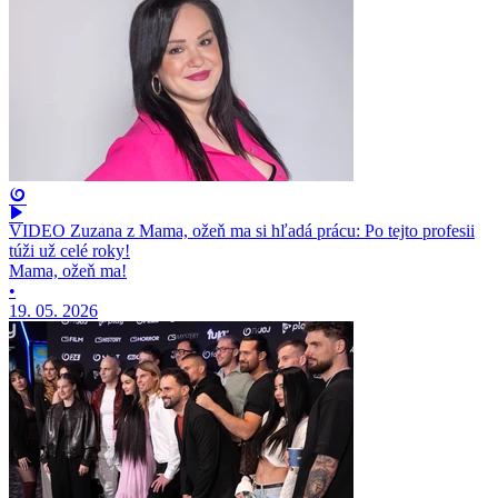
VIDEO Zuzana z Mama, ožeň ma si hľadá prácu: Po tejto profesii
túži už celé roky!
Mama, ožeň ma!
•
19. 05. 2026