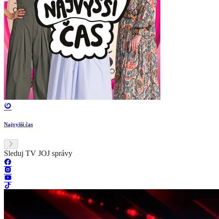
Najvyšší čas
Sleduj TV JOJ správy