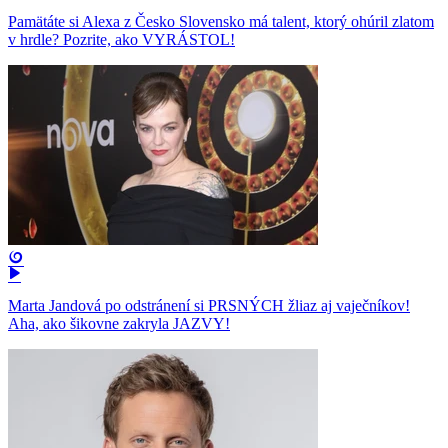
Pamätáte si Alexa z Česko Slovensko má talent, ktorý ohúril zlatom
v hrdle? Pozrite, ako VYRÁSTOL!
Marta Jandová po odstránení si PRSNÝCH žliaz aj vaječníkov!
Aha, ako šikovne zakryla JAZVY!