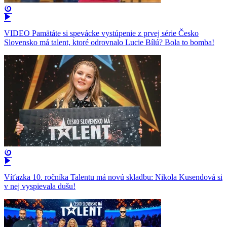
VIDEO Pamätáte si spevácke vystúpenie z prvej série Česko
Slovensko má talent, ktoré odrovnalo Lucie Bílú? Bola to bomba!
Víťazka 10. ročníka Talentu má novú skladbu: Nikola Kusendová si
v nej vyspievala dušu!