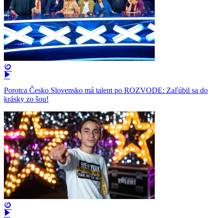
Porotca Česko Slovensko má talent po ROZVODE: Zaľúbil sa do
krásky zo šou!