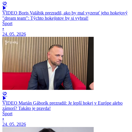
VIDEO Boris Valábik prezradil, ako by mal vyzerať jeho hokejový
"dream team": Týchto hokejistov by si vybral!
Šport
•
24. 05. 2026
VIDEO Marián Gáborík prezradil: Je lepší hokej v Európe alebo
zámorí? Takáto je pravda!
Šport
•
24. 05. 2026