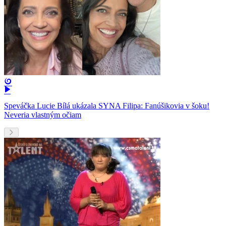
Speváčka Lucie Bílá ukázala SYNA Filipa: Fanúšikovia v šoku!
Neveria vlastným očiam