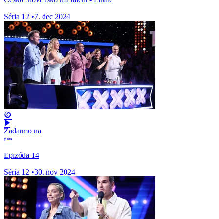
Séria 12
•
7. dec 2024
Zadarmo na
Epizóda 14
Séria 12
•
30. nov 2024