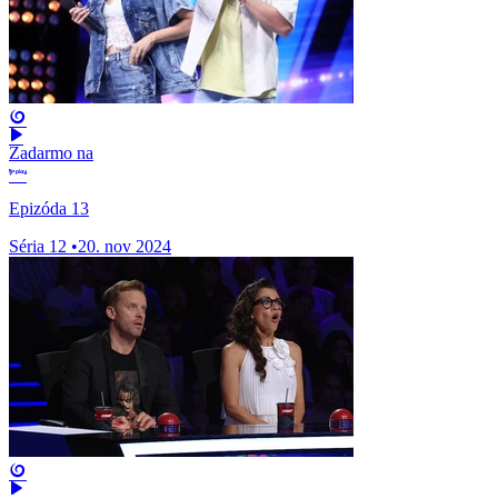
Zadarmo na
Epizóda 13
Séria 12
•
20. nov 2024