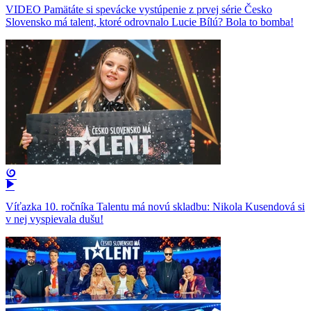
VIDEO Pamätáte si spevácke vystúpenie z prvej série Česko
Slovensko má talent, ktoré odrovnalo Lucie Bílú? Bola to bomba!
Víťazka 10. ročníka Talentu má novú skladbu: Nikola Kusendová si
v nej vyspievala dušu!