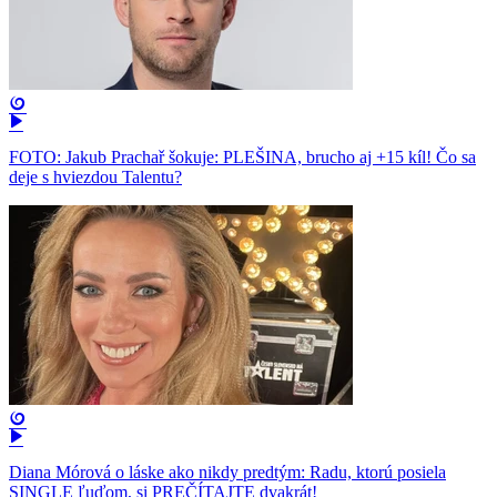
FOTO: Jakub Prachař šokuje: PLEŠINA, brucho aj +15 kíl! Čo sa
deje s hviezdou Talentu?
Diana Mórová o láske ako nikdy predtým: Radu, ktorú posiela
SINGLE ľuďom, si PREČÍTAJTE dvakrát!