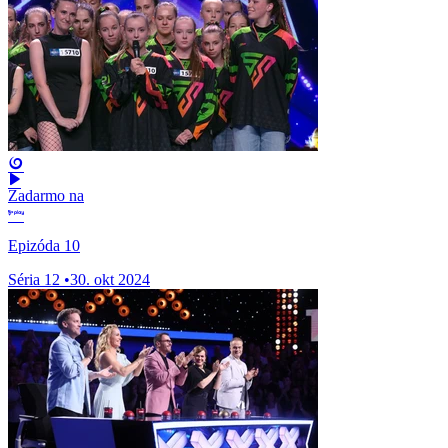
Zadarmo na
Epizóda 10
Séria 12
•
30. okt 2024