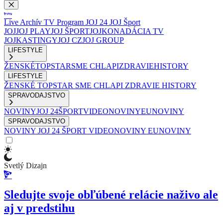
Live
Archív
TV Program
JOJ 24
JOJ Šport
JOJ
JOJ PLAY
JOJ ŠPORT
JOJKO
NADÁCIA TV
JOJ
KASTINGY
JOJ CZ
JOJ GROUP
LIFESTYLE
ŽENSKÉ
TOPSTAR
SME CHLAPI
ZDRAVIE
HISTORY
LIFESTYLE
ŽENSKÉ
TOPSTAR
SME CHLAPI
ZDRAVIE
HISTORY
SPRAVODAJSTVO
NOVINY
JOJ 24
ŠPORT
VIDEONOVINY
EUNOVINY
SPRAVODAJSTVO
NOVINY
JOJ 24
ŠPORT
VIDEONOVINY
EUNOVINY
Svetlý Dizajn
Sledujte svoje obľúbené relácie naživo ale
aj v predstihu