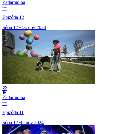
Zadarmo na
Epizóda 12
Séria 12
•
13. nov 2024
Zadarmo na
Epizóda 11
Séria 12
•
6. nov 2024