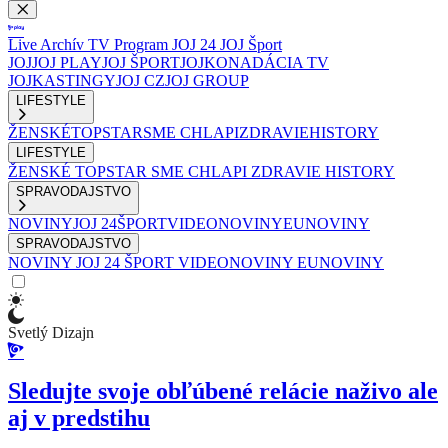
Live
Archív
TV Program
JOJ 24
JOJ Šport
JOJ
JOJ PLAY
JOJ ŠPORT
JOJKO
NADÁCIA TV
JOJ
KASTINGY
JOJ CZ
JOJ GROUP
LIFESTYLE
ŽENSKÉ
TOPSTAR
SME CHLAPI
ZDRAVIE
HISTORY
LIFESTYLE
ŽENSKÉ
TOPSTAR
SME CHLAPI
ZDRAVIE
HISTORY
SPRAVODAJSTVO
NOVINY
JOJ 24
ŠPORT
VIDEONOVINY
EUNOVINY
SPRAVODAJSTVO
NOVINY
JOJ 24
ŠPORT
VIDEONOVINY
EUNOVINY
Svetlý Dizajn
Sledujte svoje obľúbené relácie naživo ale
aj v predstihu