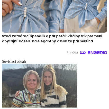
Stačí zatvárací špendlík a pár perál: Virálny trik premení
obyčajnú košeľu na elegantný kúsok za pár sekúnd
Súvisiaci obsah