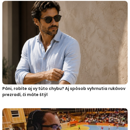
Páni, robíte aj vy túto chybu? Aj spôsob vyhrnutia rukávov
prezradí, či máte štýl