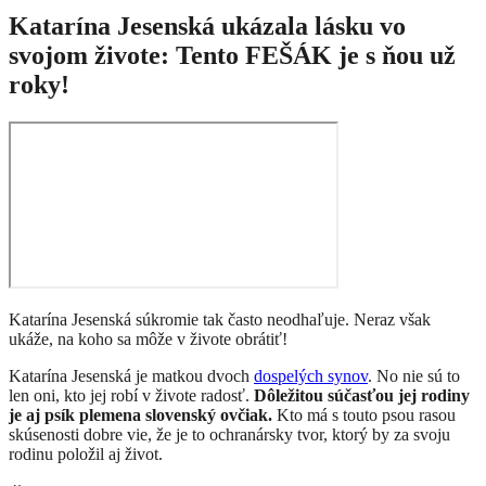
Katarína Jesenská ukázala lásku vo
svojom živote: Tento FEŠÁK je s ňou už
roky!
Katarína Jesenská súkromie tak často neodhaľuje. Neraz však
ukáže, na koho sa môže v živote obrátiť!
​Katarína Jesenská je matkou dvoch
dospelých synov
. No nie sú to
len oni, kto jej robí v živote radosť.
Dôležitou súčasťou jej rodiny
je aj psík plemena slovenský ovčiak.
Kto má s touto psou rasou
skúsenosti dobre vie, že je to ochranársky tvor, ktorý by za svoju
rodinu položil aj život.