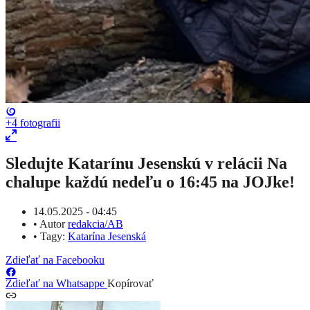
+4
fotografii
Sledujte Katarínu Jesenskú v relácii Na
chalupe každú nedeľu o 16:45 na JOJke!
14.05.2025 - 04:45
•
Autor
redakcia/AB
•
Tagy:
Katarína Jesenská
Zdieľať na Facebooku
Zdieľať na Whatsappe
Kopírovať