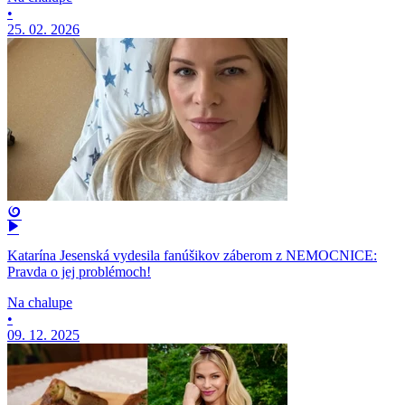
•
25. 02. 2026
Katarína Jesenská vydesila fanúšikov záberom z NEMOCNICE:
Pravda o jej problémoch!
Na chalupe
•
09. 12. 2025