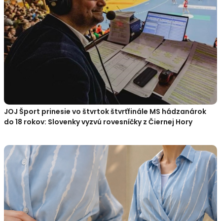
JOJ Šport prinesie vo štvrtok štvrťfinále MS hádzanárok
do 18 rokov: Slovenky vyzvú rovesníčky z Čiernej Hory