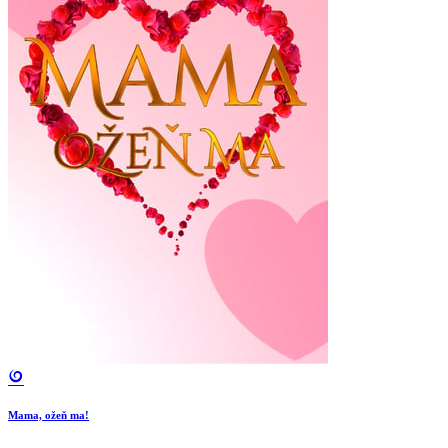
Mama, ožeň ma!