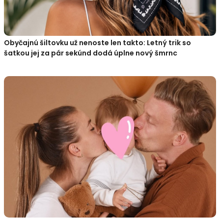
Obyčajnú šiltovku už nenoste len takto: Letný trik so
šatkou jej za pár sekúnd dodá úplne nový šmrnc