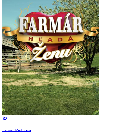
Farmár hľadá ženu