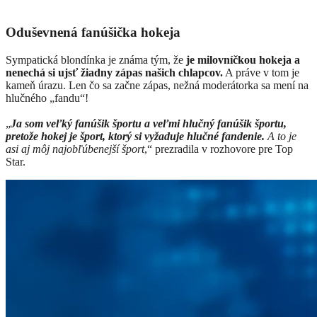
Oduševnená fanúšička hokeja
Sympatická blondínka je známa tým, že
je milovníčkou hokeja a
nenechá si ujsť žiadny zápas našich chlapcov.
A práve v tom je
kameň úrazu. Len čo sa začne zápas, nežná moderátorka sa mení na
hlučného „fandu“!
„
Ja som veľký fanúšik športu a veľmi hlučný fanúšik športu,
pretože hokej je šport, ktorý si vyžaduje hlučné fandenie.
A to je
asi aj môj najobľúbenejší šport
,“ prezradila v rozhovore pre Top
Star.