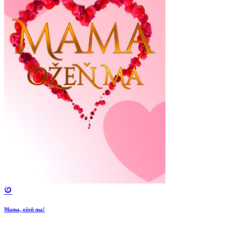
Mama, ožeň ma!