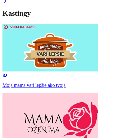
Kastingy
Moja mama varí lepšie ako tvoja