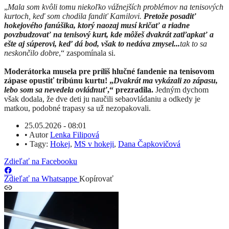
„
Mala som kvôli tomu niekoľko vážnejších problémov na tenisových
kurtoch, keď som chodila fandiť Kamilovi.
Pretože posadiť
hokejového fanúšika, ktorý naozaj musí kričať a riadne
povzbudzovať na tenisový kurt, kde môžeš dvakrát zatľapkať a
ešte aj súperovi, keď dá bod, však to nedáva zmysel...
tak to sa
neskončilo dobre
,“ zaspomínala si.
Moderátorka musela pre príliš hlučné fandenie na tenisovom
zápase opustiť tribúnu kurtu! „
Dvakrát ma vykázali zo zápasu,
lebo som sa nevedela ovládnuť
,“ prezradila.
Jedným dychom
však dodala, že dve deti ju naučili sebaovládaniu a odkedy je
matkou, podobné trapasy sa už nezopakovali.
25.05.2026 - 08:01
•
Autor
Lenka Filipová
•
Tagy:
Hokej
,
MS v hokeji
,
Dana Čapkovičová
Zdieľať na Facebooku
Zdieľať na Whatsappe
Kopírovať