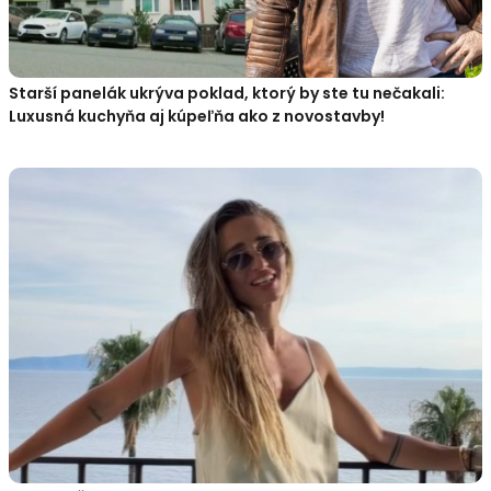
Starší panelák ukrýva poklad, ktorý by ste tu nečakali:
Luxusná kuchyňa aj kúpeľňa ako z novostavby!