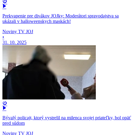
Prekvapenie pre divákov JOJky: Moderátori spravodajstva sa
ukázali v halloweenskych maskách!
Noviny TV JOJ
•
31. 10. 2025
Bývalý policajt, ktorý vystrelil na milenca svojej priateľky, bol opäť
pred súdom
Noviny TV JOJ