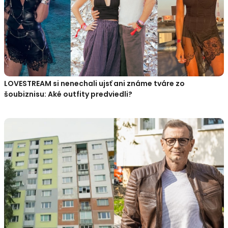
LOVESTREAM si nenechali ujsť ani známe tváre zo
šoubiznisu: Aké outfity predviedli?