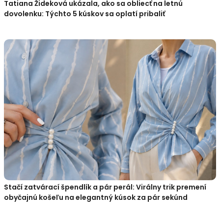
Tatiana Žideková ukázala, ako sa obliecť na letnú
dovolenku: Týchto 5 kúskov sa oplatí pribaliť
Stačí zatvárací špendlík a pár perál: Virálny trik premení
obyčajnú košeľu na elegantný kúsok za pár sekúnd