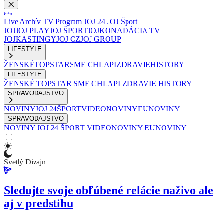
Live
Archív
TV Program
JOJ 24
JOJ Šport
JOJ
JOJ PLAY
JOJ ŠPORT
JOJKO
NADÁCIA TV
JOJ
KASTINGY
JOJ CZ
JOJ GROUP
LIFESTYLE
ŽENSKÉ
TOPSTAR
SME CHLAPI
ZDRAVIE
HISTORY
LIFESTYLE
ŽENSKÉ
TOPSTAR
SME CHLAPI
ZDRAVIE
HISTORY
SPRAVODAJSTVO
NOVINY
JOJ 24
ŠPORT
VIDEONOVINY
EUNOVINY
SPRAVODAJSTVO
NOVINY
JOJ 24
ŠPORT
VIDEONOVINY
EUNOVINY
Svetlý Dizajn
Sledujte svoje obľúbené relácie naživo ale
aj v predstihu