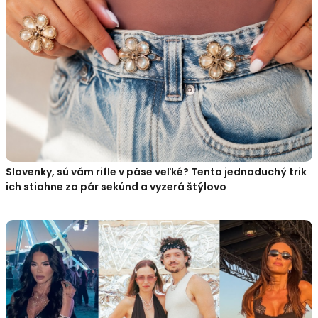
Slovenky, sú vám rifle v páse veľké? Tento jednoduchý trik
ich stiahne za pár sekúnd a vyzerá štýlovo