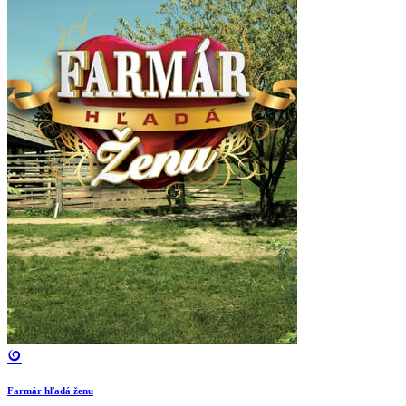
Farmár hľadá ženu