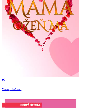
Mama, ožeň ma!