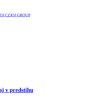
JOJ CZ
JOJ GROUP
aj v predstihu