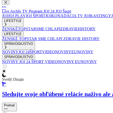
Live
Archív
TV Program
JOJ 24
JOJ Šport
JOJ
JOJ PLAY
JOJ ŠPORT
JOJKO
NADÁCIA TV JOJ
KASTINGY
LIFESTYLE
ŽENSKÉ
TOPSTAR
SME CHLAPI
ZDRAVIE
HISTORY
LIFESTYLE
ŽENSKÉ
TOPSTAR
SME CHLAPI
ZDRAVIE
HISTORY
SPRAVODAJSTVO
NOVINY
JOJ 24
ŠPORT
VIDEONOVINY
EUNOVINY
SPRAVODAJSTVO
NOVINY
JOJ 24
ŠPORT
VIDEONOVINY
EUNOVINY
Svetlý Dizajn
Sledujte svoje obľúbené relácie naživo ale 
Prehrať