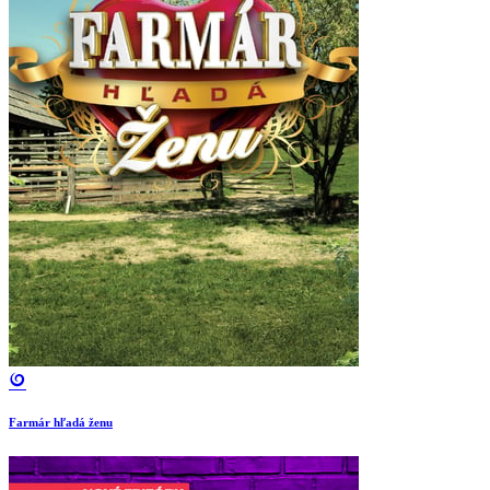
Farmár hľadá ženu