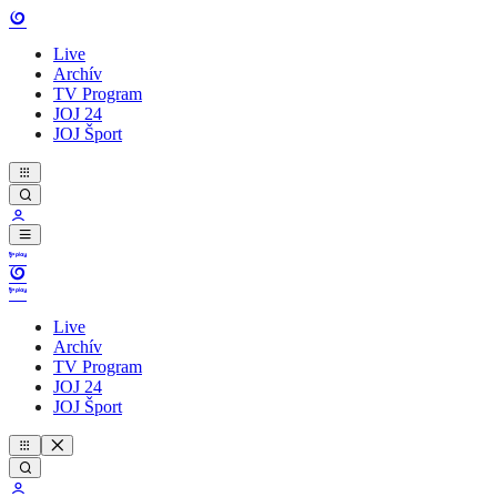
Live
Archív
TV Program
JOJ 24
JOJ Šport
Live
Archív
TV Program
JOJ 24
JOJ Šport