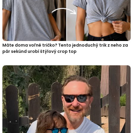
Máte doma voľné tričko? Tento jednoduchý trik z neho za
pár sekúnd urobí štýlový crop top