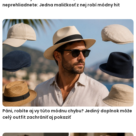
neprehliadnete: Jedna maličkosť z nej robí módny hit
Páni, robíte aj vy túto módnu chybu? Jediný doplnok môže
celý outfit zachrániť aj pokaziť