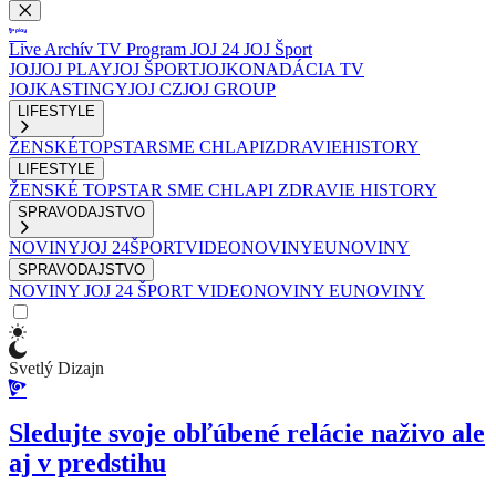
Live
Archív
TV Program
JOJ 24
JOJ Šport
JOJ
JOJ PLAY
JOJ ŠPORT
JOJKO
NADÁCIA TV
JOJ
KASTINGY
JOJ CZ
JOJ GROUP
LIFESTYLE
ŽENSKÉ
TOPSTAR
SME CHLAPI
ZDRAVIE
HISTORY
LIFESTYLE
ŽENSKÉ
TOPSTAR
SME CHLAPI
ZDRAVIE
HISTORY
SPRAVODAJSTVO
NOVINY
JOJ 24
ŠPORT
VIDEONOVINY
EUNOVINY
SPRAVODAJSTVO
NOVINY
JOJ 24
ŠPORT
VIDEONOVINY
EUNOVINY
Svetlý Dizajn
Sledujte svoje obľúbené relácie naživo ale
aj v predstihu