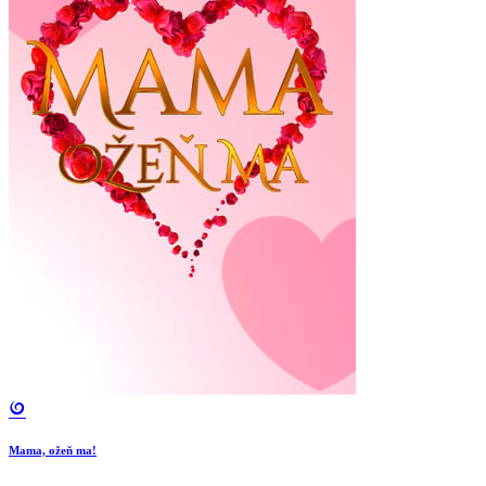
Mama, ožeň ma!