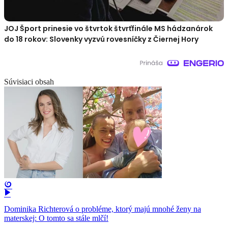
JOJ Šport prinesie vo štvrtok štvrťfinále MS hádzanárok
do 18 rokov: Slovenky vyzvú rovesníčky z Čiernej Hory
Súvisiaci obsah
Dominika Richterová o probléme, ktorý majú mnohé ženy na
materskej: O tomto sa stále mlčí!