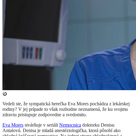
Vedeli ste, že sympatická herečka Eva Mores pochádza z lekárskej
rodiny? V jej prípade to však rozhodne neznamená, že ku svojmu
zdraviu pristupuje zodpovedne a svedomito.
Eva Mores
stvárňuje v seriáli
Nemocnica
doktorku Denisu
Antalovú. Denisa je mladá anestéziologička, ktorá pôsobí ako
chladná kráľovná nemocnice. Na jednej strane chladnokrvná a