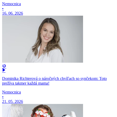
Nemocnica
•
16. 06. 2026
Dominika Richterová o náročných chvíľach so synčekom: Toto
prežíva takmer každá mama!
Nemocnica
•
21. 05. 2026