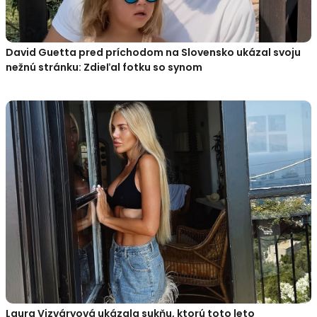
David Guetta pred príchodom na Slovensko ukázal svoju
nežnú stránku: Zdieľal fotku so synom
Laura Vizváryová ukázala sukňu, ktorú toto leto