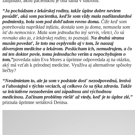
zaujímalo, akou pacientkou je ona sama v súkromí.
“Ja pochádzam z lekárskej rodiny, takže úplne dobre neviem
posúdiť, aká som pacientka, keďže som vždy mala nadštandardné
podmienky, bola som pod dohľadom rovno doma.
Čiže keď som
potrebovala napríklad infúziu, dostala som ju doma, nemusela som
ísť do nemocnice. Mala som jednoducho iný servis, všetci, čo sú
rovnako ako ja, z lekárskej rodiny, to poznajú.
Na druhú stranu
musím povedať, že toto ma ovplyvnilo aj v tom, že naozaj
dôverujem medicíne a lekárom. Poslúcham ich, nemudrujem, a čo
mi ten doktor povie, tomu jednoducho verím a nepochybujem o
tom,”
povedala nám Eva Mores a úprimne odpovedala aj na otázku,
aký má vzťah k prírodnej medicíne. Využíva aj alternatívne spôsoby
liečby?
“Neodmietam to, ale ja som v podstate dosť nezodpovedná, lenivá
a ľahostajná v týchto veciach, aj celkovo čo sa týka zdravia. Takže
sa iniciatívne nezaoberám ani západnou ani východnou
medicínou. Začínam problémy riešiť až vtedy, keď je to úplne zlé,”
priznala úprimne seriálová Denisa.