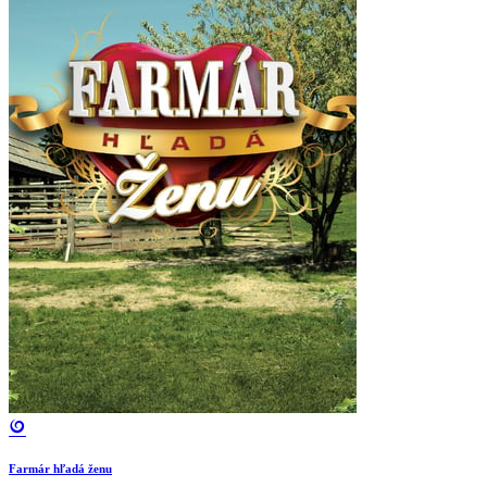
Farmár hľadá ženu