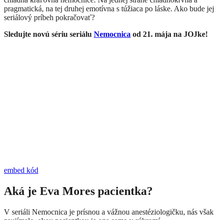
pragmatická, na tej druhej emotívna s túžiaca po láske. Ako bude jej
seriálový príbeh pokračovať?
Sledujte novú sériu seriálu
Nemocnica
od 21. mája na JOJke!
embed kód
​Aká je Eva Mores pacientka?
V seriáli Nemocnica je prísnou a vážnou anestéziologičku, nás však