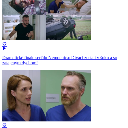
Dramatické finále seriálu Nemocnica: Diváci zostali v šoku a so
zatajeným dychom!