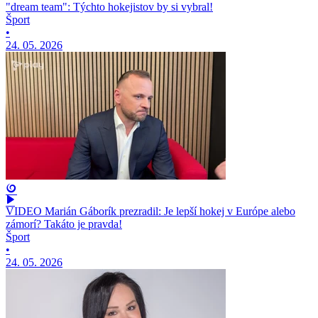
"dream team": Týchto hokejistov by si vybral!
Šport
•
24. 05. 2026
VIDEO Marián Gáborík prezradil: Je lepší hokej v Európe alebo
zámorí? Takáto je pravda!
Šport
•
24. 05. 2026