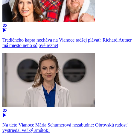
Tradičného kapra necháva na Vianoce radšej plávať: Richard Autner
má miesto neho sójové rezne!
Na tieto Vianoce Mária Schumerová nezabudne: Obrovskú radosť
vystriedal veľký smútok!