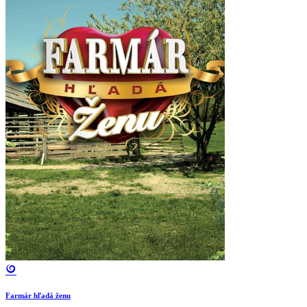
Farmár hľadá ženu