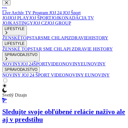
Live
Archív
TV Program
JOJ 24
JOJ Šport
JOJ
JOJ PLAY
JOJ ŠPORT
JOJKO
NADÁCIA TV
JOJ
KASTINGY
JOJ CZ
JOJ GROUP
LIFESTYLE
ŽENSKÉ
TOPSTAR
SME CHLAPI
ZDRAVIE
HISTORY
LIFESTYLE
ŽENSKÉ
TOPSTAR
SME CHLAPI
ZDRAVIE
HISTORY
SPRAVODAJSTVO
NOVINY
JOJ 24
ŠPORT
VIDEONOVINY
EUNOVINY
SPRAVODAJSTVO
NOVINY
JOJ 24
ŠPORT
VIDEONOVINY
EUNOVINY
Svetlý Dizajn
Sledujte svoje obľúbené relácie naživo ale
aj v predstihu