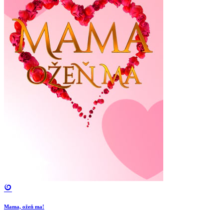
Mama, ožeň ma!