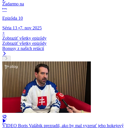
Zadarmo na
Epizóda 10
Séria 13
•
7. nov 2025
+
Zobraziť všetky epizódy
Zobraziť všetky epizódy
Bonusy z našich relácií
VIDEO Boris Valábik prezradil, ako by mal vyzerať jeho hokejový