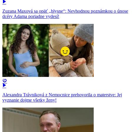
Zuzana Maxová sa opäť „blysne“: Nevhodnou poznámkou o únose
dcéry Adama poriadne vydesí!
Alexandra Trávniková z Nemocnice prehovorila o materstve: Jej
vyznanie dojme všetky ženy!