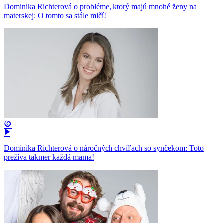
Dominika Richterová o probléme, ktorý majú mnohé ženy na
materskej: O tomto sa stále mlčí!
Dominika Richterová o náročných chvíľach so synčekom: Toto
prežíva takmer každá mama!