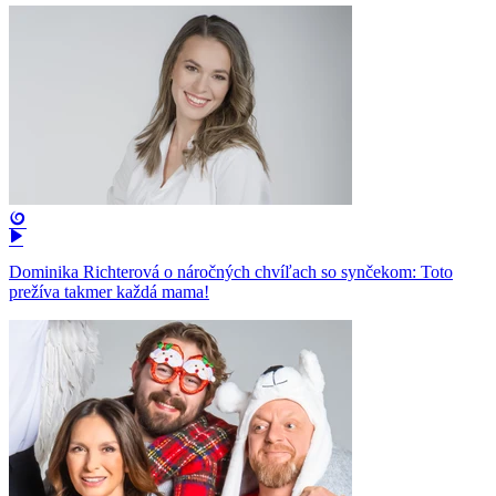
Dominika Richterová o náročných chvíľach so synčekom: Toto
prežíva takmer každá mama!