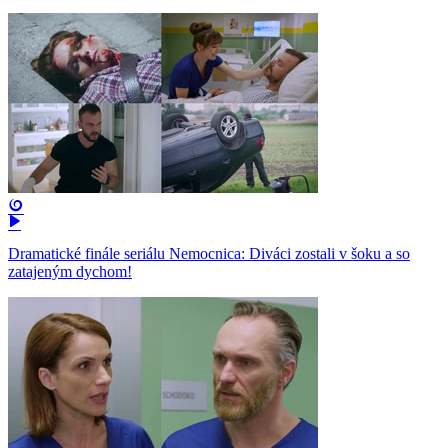
Dramatické finále seriálu Nemocnica: Diváci zostali v šoku a so
zatajeným dychom!