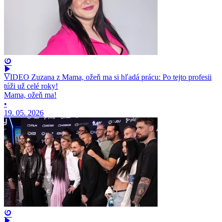
VIDEO Zuzana z Mama, ožeň ma si hľadá prácu: Po tejto profesii
túži už celé roky!
Mama, ožeň ma!
•
19. 05. 2026