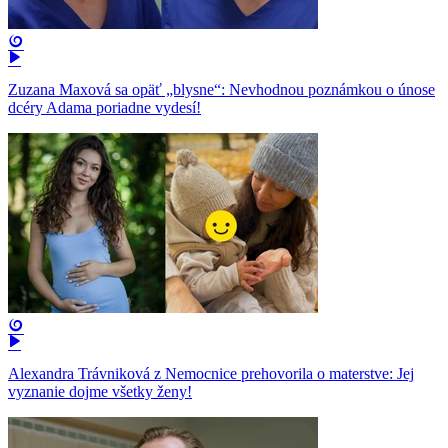
Zuzana Maxová sa opäť „blysne“: Nevhodnou poznámkou o únose
dcéry Adama poriadne vydesí!
Alexandra Trávniková z Nemocnice prehovorila o materstve: Jej
vyznanie dojme všetky ženy!