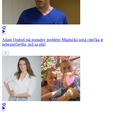
Adam Ondruš má poriadny problém: Mladučká tajná ctiteľka je
nebezpečnejšia, než sa zdá!