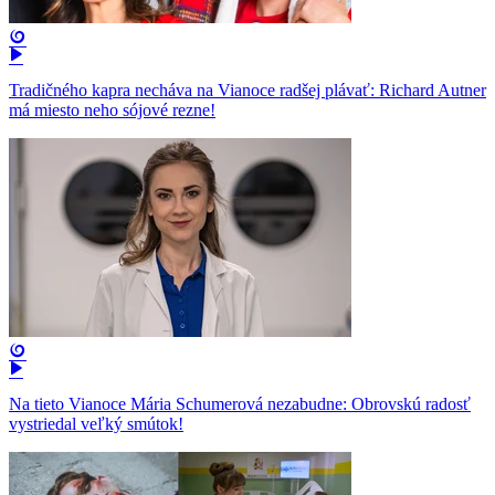
Tradičného kapra necháva na Vianoce radšej plávať: Richard Autner
má miesto neho sójové rezne!
Na tieto Vianoce Mária Schumerová nezabudne: Obrovskú radosť
vystriedal veľký smútok!