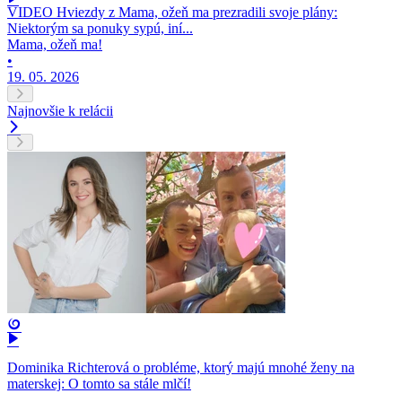
VIDEO Hviezdy z Mama, ožeň ma prezradili svoje plány:
Niektorým sa ponuky sypú, iní...
Mama, ožeň ma!
•
19. 05. 2026
Najnovšie k relácii
Dominika Richterová o probléme, ktorý majú mnohé ženy na
materskej: O tomto sa stále mlčí!