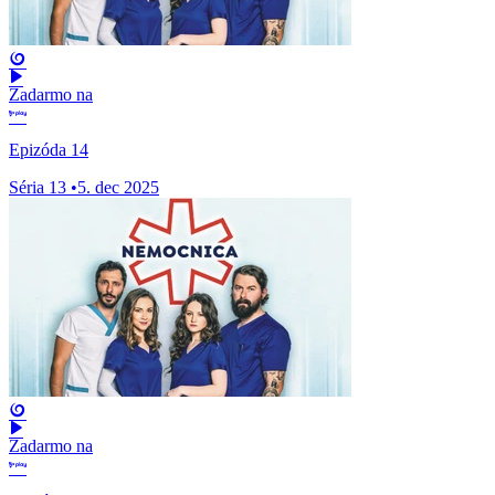
Zadarmo na
Epizóda 14
Séria 13
•
5. dec 2025
Zadarmo na