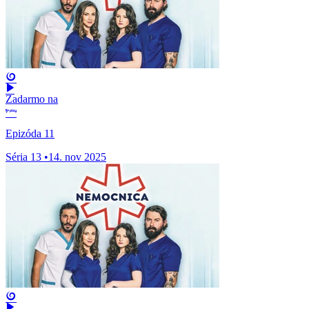
Zadarmo na
Epizóda 11
Séria 13
•
14. nov 2025