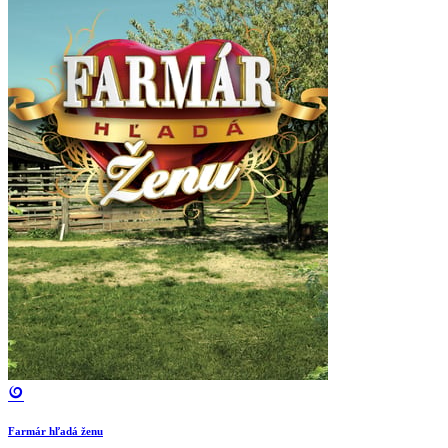
Farmár hľadá ženu