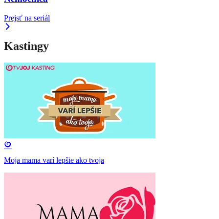
Prejsť na seriál
Kastingy
Moja mama varí lepšie ako tvoja