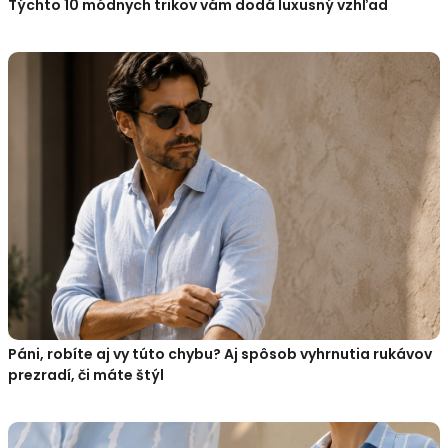
Týchto 10 módnych trikov vám dodá luxusný vzhľad
Páni, robíte aj vy túto chybu? Aj spôsob vyhrnutia rukávov
prezradí, či máte štýl