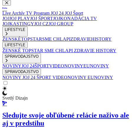
Live
Archív
TV Program
JOJ 24
JOJ Šport
JOJ
JOJ PLAY
JOJ ŠPORT
JOJKO
NADÁCIA TV
JOJ
KASTINGY
JOJ CZ
JOJ GROUP
LIFESTYLE
ŽENSKÉ
TOPSTAR
SME CHLAPI
ZDRAVIE
HISTORY
LIFESTYLE
ŽENSKÉ
TOPSTAR
SME CHLAPI
ZDRAVIE
HISTORY
SPRAVODAJSTVO
NOVINY
JOJ 24
ŠPORT
VIDEONOVINY
EUNOVINY
SPRAVODAJSTVO
NOVINY
JOJ 24
ŠPORT
VIDEONOVINY
EUNOVINY
Svetlý Dizajn
Sledujte svoje obľúbené relácie naživo ale
aj v predstihu