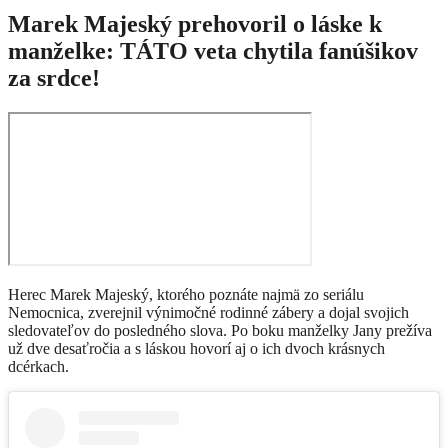
Marek Majeský prehovoril o láske k
manželke: TÁTO veta chytila fanúšikov
za srdce!
Herec Marek Majeský, ktorého poznáte najmä zo seriálu
Nemocnica, zverejnil výnimočné rodinné zábery a dojal svojich
sledovateľov do posledného slova. Po boku manželky Jany prežíva
už dve desaťročia a s láskou hovorí aj o ich dvoch krásnych
dcérkach.