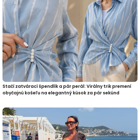
Stačí zatvárací špendlík a pár perál: Virálny trik premení
obyčajnú košeľu na elegantný kúsok za pár sekúnd