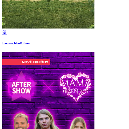
Farmár hľadá ženu