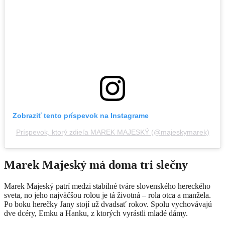
Zobraziť tento príspevok na Instagrame
Príspevok, ktorý zdieľa MAREK MAJESKÝ (@majeskymarek)
Marek Majeský má doma tri slečny
Marek Majeský patrí medzi stabilné tváre slovenského hereckého
sveta, no jeho najväčšou rolou je tá životná – rola otca a manžela.
Po boku herečky Jany stojí už dvadsať rokov. Spolu vychovávajú
dve dcéry, Emku a Hanku, z ktorých vyrástli mladé dámy.