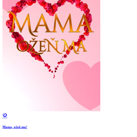
Mama, ožeň ma!