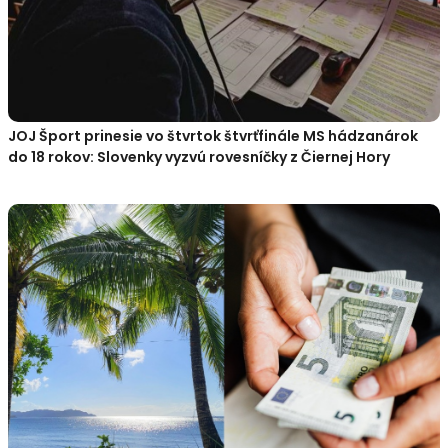
JOJ Šport prinesie vo štvrtok štvrťfinále MS hádzanárok
do 18 rokov: Slovenky vyzvú rovesníčky z Čiernej Hory