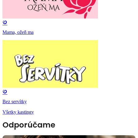
Mama, ožeň ma
Bez servítky
Všetky kastingy
Odporúčame