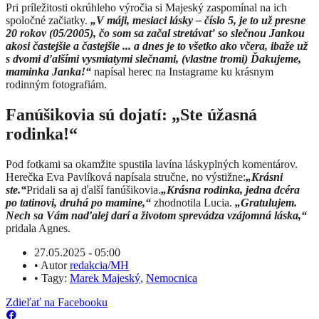
Pri príležitosti okrúhleho výročia si Majeský zaspomínal na ich
spoločné začiatky.
„V máji, mesiaci lásky – číslo 5, je to už presne
20 rokov (05/2005), čo som sa začal stretávať so slečnou Jankou
akosi častejšie a častejšie ... a dnes je to všetko ako včera, ibaže už
s dvomi ďalšími vysmiatymi slečnami, (vlastne tromi) Ďakujeme,
maminka Janka!“
napísal herec na Instagrame ku krásnym
rodinným fotografiám.
Fanúšikovia sú dojatí: „Ste úžasná
rodinka!“
Pod fotkami sa okamžite spustila lavína láskyplných komentárov.
Herečka Eva Pavlíková napísala stručne, no výstižne:
„Krásni
ste.“
Pridali sa aj ďalší fanúšikovia.
„Krásna rodinka, jedna dcéra
po tatinovi, druhá po mamine,“
zhodnotila Lucia.
„Gratulujem.
Nech sa Vám naďalej darí a životom sprevádza vzájomná láska,“
pridala Agnes.
27.05.2025 - 05:00
•
Autor
redakcia/MH
•
Tagy:
Marek Majeský
,
Nemocnica
Zdieľať na Facebooku