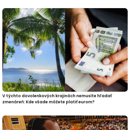
V týchto dovolenkových krajinách nemusíte hľadať
zmenáreň: Kde všade môžete platiť eurom?