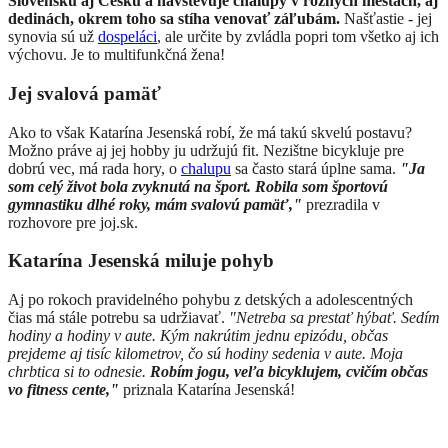
Slovensku aj Česku a navštevuje chalupy v rôznych mestách, aj
dedinách, okrem toho sa stíha venovať záľubám.
Našťastie - jej
synovia sú už
dospeláci
, ale určite by zvládla popri tom všetko aj ich
výchovu. Je to multifunkčná žena!
Jej svalová pamäť
Ako to však Katarína Jesenská robí, že má takú skvelú postavu?
Možno práve aj jej hobby ju udržujú fit. Nezištne bicykluje pre
dobrú vec, má rada hory, o
chalupu
sa často stará úplne sama.
"Ja
som celý život bola zvyknutá na šport. Robila som športovú
gymnastiku dlhé roky, mám svalovú pamäť,"
prezradila v
rozhovore pre joj.sk.
Katarína Jesenská miluje pohyb
Aj po rokoch pravidelného pohybu z detských a adolescentných
čias má stále potrebu sa udržiavať.
"Netreba sa prestať hýbať. Sedím
hodiny a hodiny v aute. Kým nakrútim jednu epizódu, občas
prejdeme aj tisíc kilometrov, čo sú hodiny sedenia v aute. Moja
chrbtica si to odnesie.
Robím jogu, veľa bicyklujem, cvičím občas
vo fitness cente,"
priznala Katarína Jesenská!