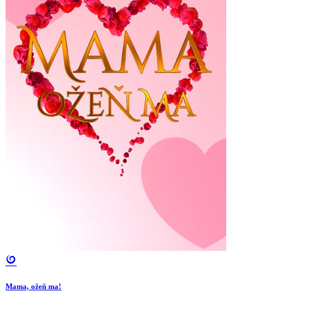
Mama, ožeň ma!