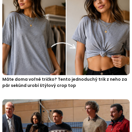
Máte doma voľné tričko? Tento jednoduchý trik z neho za
pár sekúnd urobí štýlový crop top