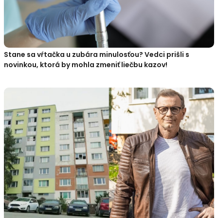
Stane sa vŕtačka u zubára minulosťou? Vedci prišli s
novinkou, ktorá by mohla zmeniť liečbu kazov!