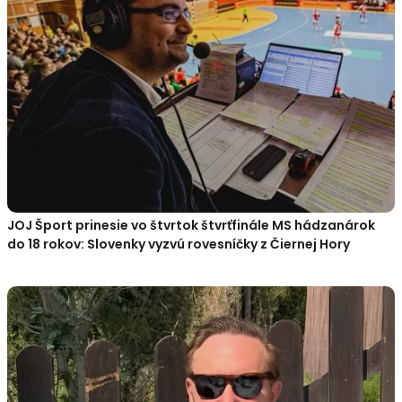
JOJ Šport prinesie vo štvrtok štvrťfinále MS hádzanárok
do 18 rokov: Slovenky vyzvú rovesníčky z Čiernej Hory