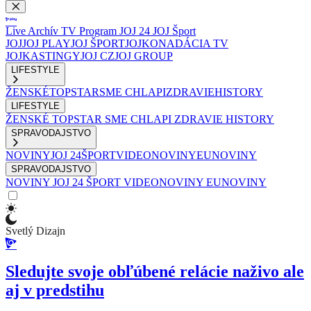
Live
Archív
TV Program
JOJ 24
JOJ Šport
JOJ
JOJ PLAY
JOJ ŠPORT
JOJKO
NADÁCIA TV
JOJ
KASTINGY
JOJ CZ
JOJ GROUP
LIFESTYLE
ŽENSKÉ
TOPSTAR
SME CHLAPI
ZDRAVIE
HISTORY
LIFESTYLE
ŽENSKÉ
TOPSTAR
SME CHLAPI
ZDRAVIE
HISTORY
SPRAVODAJSTVO
NOVINY
JOJ 24
ŠPORT
VIDEONOVINY
EUNOVINY
SPRAVODAJSTVO
NOVINY
JOJ 24
ŠPORT
VIDEONOVINY
EUNOVINY
Svetlý Dizajn
Sledujte svoje obľúbené relácie naživo ale
aj v predstihu