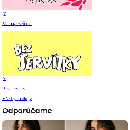
Mama, ožeň ma
Bez servítky
Všetky kastingy
Odporúčame