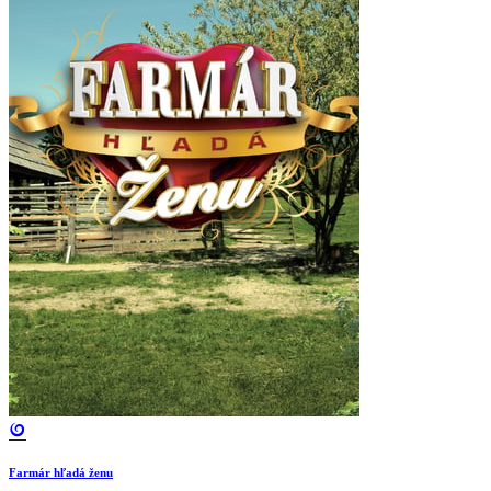
Farmár hľadá ženu