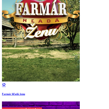
Farmár hľadá ženu