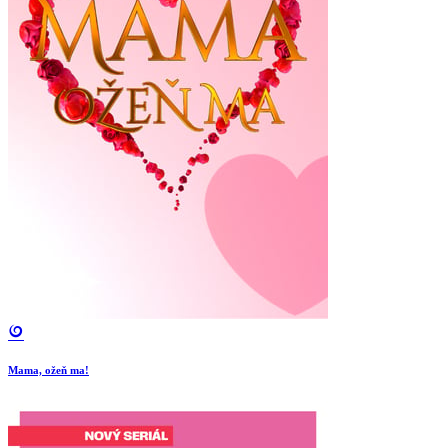
Mama, ožeň ma!