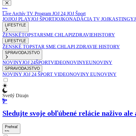
Live
Archív
TV Program
JOJ 24
JOJ Šport
JOJ
JOJ PLAY
JOJ ŠPORT
JOJKO
NADÁCIA TV JOJ
KASTINGY
LIFESTYLE
ŽENSKÉ
TOPSTAR
SME CHLAPI
ZDRAVIE
HISTORY
LIFESTYLE
ŽENSKÉ
TOPSTAR
SME CHLAPI
ZDRAVIE
HISTORY
SPRAVODAJSTVO
NOVINY
JOJ 24
ŠPORT
VIDEONOVINY
EUNOVINY
SPRAVODAJSTVO
NOVINY
JOJ 24
ŠPORT
VIDEONOVINY
EUNOVINY
Svetlý Dizajn
Sledujte svoje obľúbené relácie naživo ale 
Prehrať