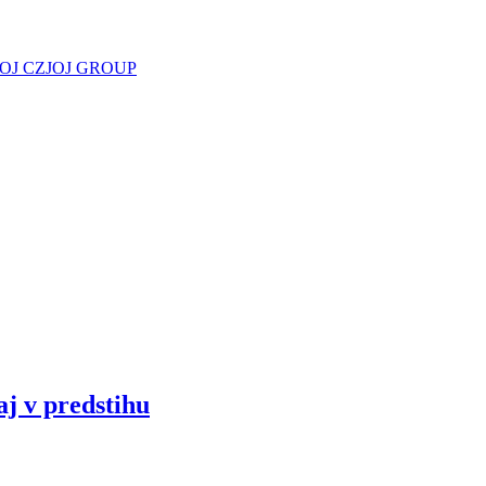
JOJ CZ
JOJ GROUP
aj v predstihu