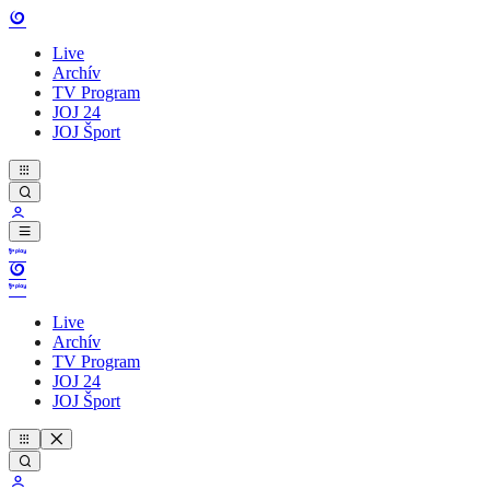
Live
Archív
TV Program
JOJ 24
JOJ Šport
Live
Archív
TV Program
JOJ 24
JOJ Šport