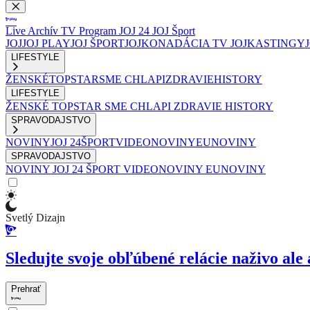
Live
Archív
TV Program
JOJ 24
JOJ Šport
JOJ
JOJ PLAY
JOJ ŠPORT
JOJKO
NADÁCIA TV JOJ
KASTINGY
LIFESTYLE
ŽENSKÉ
TOPSTAR
SME CHLAPI
ZDRAVIE
HISTORY
LIFESTYLE
ŽENSKÉ
TOPSTAR
SME CHLAPI
ZDRAVIE
HISTORY
SPRAVODAJSTVO
NOVINY
JOJ 24
ŠPORT
VIDEONOVINY
EUNOVINY
SPRAVODAJSTVO
NOVINY
JOJ 24
ŠPORT
VIDEONOVINY
EUNOVINY
Svetlý Dizajn
Sledujte svoje obľúbené relácie naživo ale 
Prehrať