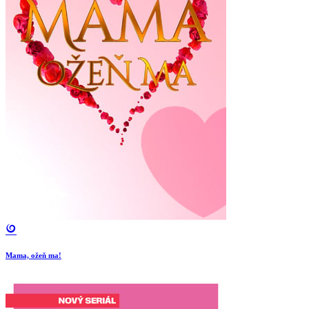
Mama, ožeň ma!