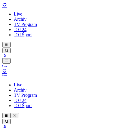
Live
Archív
TV Program
JOJ 24
JOJ Šport
Live
Archív
TV Program
JOJ 24
JOJ Šport