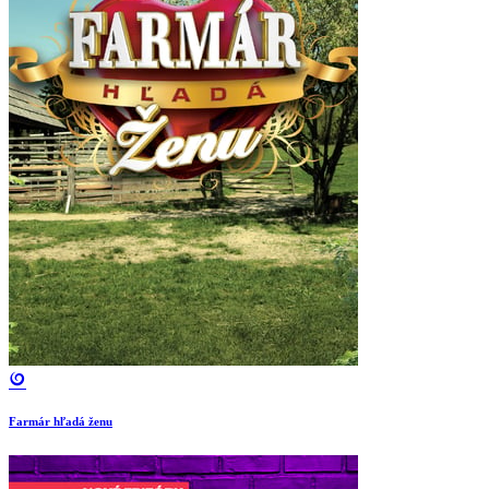
Farmár hľadá ženu