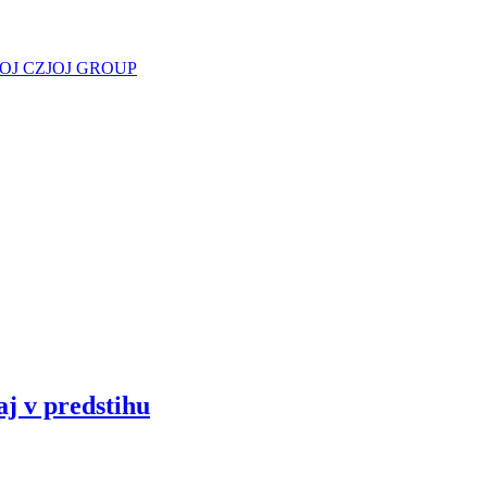
JOJ CZ
JOJ GROUP
aj v predstihu