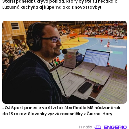
Starší panelák ukrýva poklad, ktorý by ste tu nečakali:
Luxusná kuchyňa aj kúpeľňa ako z novostavby!
JOJ Šport prinesie vo štvrtok štvrťfinále MS hádzanárok
do 18 rokov: Slovenky vyzvú rovesníčky z Čiernej Hory