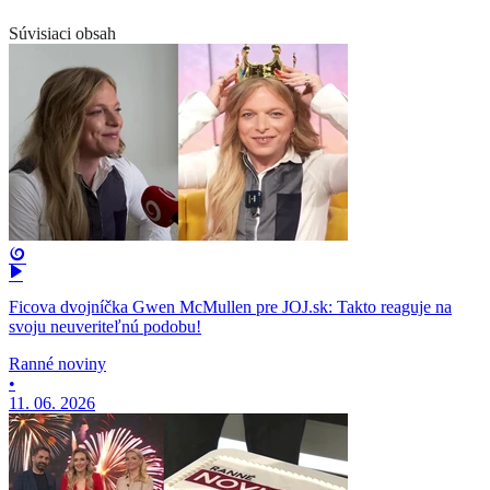
Súvisiaci obsah
Ficova dvojníčka Gwen McMullen pre JOJ.sk: Takto reaguje na
svoju neuveriteľnú podobu!
Ranné noviny
•
11. 06. 2026