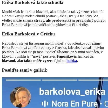
Erika Barkolová takto schudla
Mnohí však len krútia hlavami, ako dokázala tak výrazne schudnúť
a dnes ukazuje nielen chudú postavu, ale aj svaly a tehličky.
Za
všetko môže zmena stravy, ale predovšetkým pravidelný pohyb.
Erika Barkolová je milovníčkou bicyklovania či turistiky.
Erika Barkolová v Grécku
Naposledy ste jej Instagram mohli vidieť v dovolenkovou režime.
Erika Barkolová zdieľala zábery z Grécka, kde absolvovala plavbu
po mori. Na lodi ste ju mohli vidieť zásadne len v mini bikinách, v
ktorých vynikla jej "nová" postava.
Fanúšikovia len krútia
hlavami, ako takto môže vyzerať jedna
babka
.
Posúďte sami v galérii: