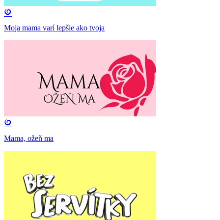
Moja mama varí lepšie ako tvoja
Mama, ožeň ma