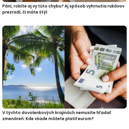
Páni, robíte aj vy túto chybu? Aj spôsob vyhrnutia rukávov
prezradí, či máte štýl
V týchto dovolenkových krajinách nemusíte hľadať
zmenáreň: Kde všade môžete platiť eurom?