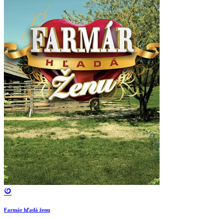
Farmár hľadá ženu