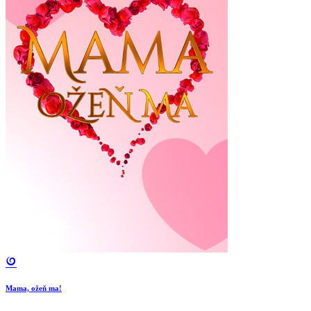
Mama, ožeň ma!