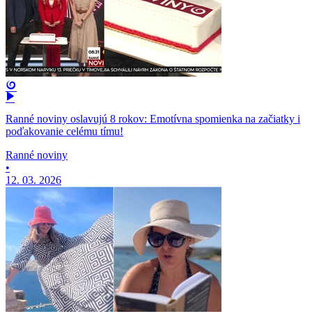
Ranné noviny oslavujú 8 rokov: Emotívna spomienka na začiatky i
poďakovanie celému tímu!
Ranné noviny
•
12. 03. 2026