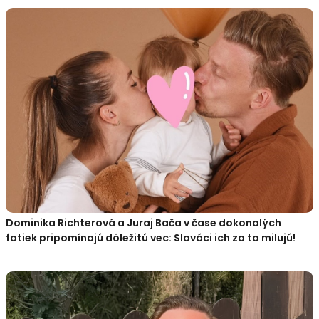
Dominika Richterová a Juraj Bača v čase dokonalých
fotiek pripomínajú dôležitú vec: Slováci ich za to milujú!