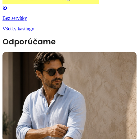
Bez servítky
Všetky kastingy
Odporúčame