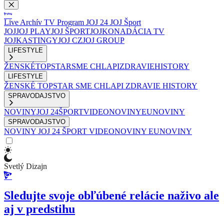
Live
Archív
TV Program
JOJ 24
JOJ Šport
JOJ
JOJ PLAY
JOJ ŠPORT
JOJKO
NADÁCIA TV
JOJ
KASTINGY
JOJ CZ
JOJ GROUP
LIFESTYLE
ŽENSKÉ
TOPSTAR
SME CHLAPI
ZDRAVIE
HISTORY
LIFESTYLE
ŽENSKÉ
TOPSTAR
SME CHLAPI
ZDRAVIE
HISTORY
SPRAVODAJSTVO
NOVINY
JOJ 24
ŠPORT
VIDEONOVINY
EUNOVINY
SPRAVODAJSTVO
NOVINY
JOJ 24
ŠPORT
VIDEONOVINY
EUNOVINY
Svetlý Dizajn
Sledujte svoje obľúbené relácie naživo ale
aj v predstihu