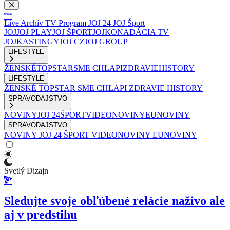
Live
Archív
TV Program
JOJ 24
JOJ Šport
JOJ
JOJ PLAY
JOJ ŠPORT
JOJKO
NADÁCIA TV
JOJ
KASTINGY
JOJ CZ
JOJ GROUP
LIFESTYLE
ŽENSKÉ
TOPSTAR
SME CHLAPI
ZDRAVIE
HISTORY
LIFESTYLE
ŽENSKÉ
TOPSTAR
SME CHLAPI
ZDRAVIE
HISTORY
SPRAVODAJSTVO
NOVINY
JOJ 24
ŠPORT
VIDEONOVINY
EUNOVINY
SPRAVODAJSTVO
NOVINY
JOJ 24
ŠPORT
VIDEONOVINY
EUNOVINY
Svetlý Dizajn
Sledujte svoje obľúbené relácie naživo ale
aj v predstihu