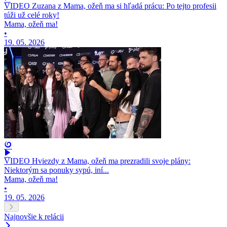
VIDEO Zuzana z Mama, ožeň ma si hľadá prácu: Po tejto profesii
túži už celé roky!
Mama, ožeň ma!
•
19. 05. 2026
VIDEO Hviezdy z Mama, ožeň ma prezradili svoje plány:
Niektorým sa ponuky sypú, iní...
Mama, ožeň ma!
•
19. 05. 2026
Najnovšie k relácii