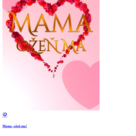
Mama, ožeň ma!