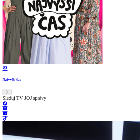
Najvyšší čas
Sleduj TV JOJ správy