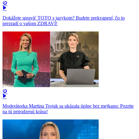
Dokážete spraviť TOTO s jazykom? Budete prekvapení, čo to
prezradí o vašom ZDRAVÍ!
Moderátorka Martina Trojak sa ukázala úplne bez mejkapu: Pozrite
na tú prirodzenú krásu!