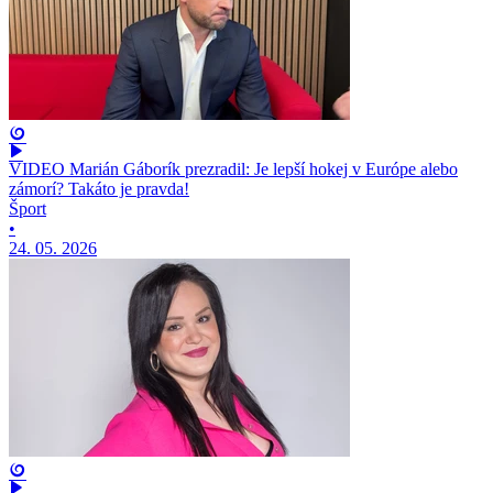
VIDEO Marián Gáborík prezradil: Je lepší hokej v Európe alebo
zámorí? Takáto je pravda!
Šport
•
24. 05. 2026