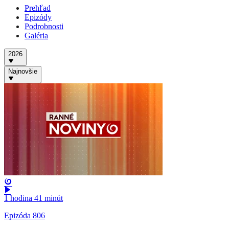
Prehľad
Epizódy
Podrobnosti
Galéria
2026
Najnovšie
1 hodina 41 minút
Epizóda 806