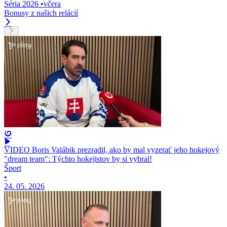
Séria 2026
•
včera
Bonusy z našich relácií
VIDEO Boris Valábik prezradil, ako by mal vyzerať jeho hokejový
"dream team": Týchto hokejistov by si vybral!
Šport
•
24. 05. 2026