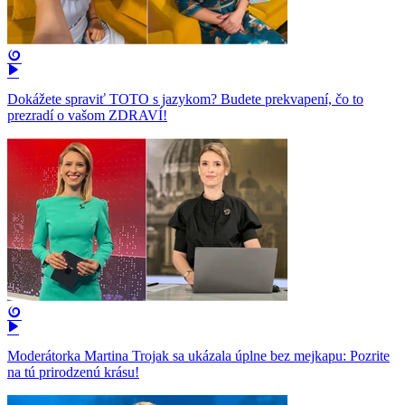
Dokážete spraviť TOTO s jazykom? Budete prekvapení, čo to
prezradí o vašom ZDRAVÍ!
Moderátorka Martina Trojak sa ukázala úplne bez mejkapu: Pozrite
na tú prirodzenú krásu!