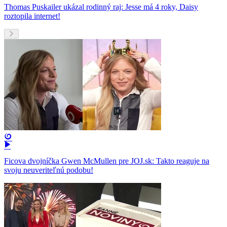
Thomas Puskailer ukázal rodinný raj: Jesse má 4 roky, Daisy
roztopila internet!
Ficova dvojníčka Gwen McMullen pre JOJ.sk: Takto reaguje na
svoju neuveriteľnú podobu!