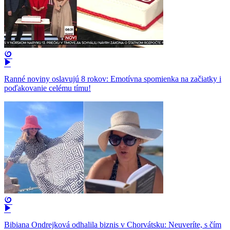
Ranné noviny oslavujú 8 rokov: Emotívna spomienka na začiatky i
poďakovanie celému tímu!
Bibiana Ondrejková odhalila biznis v Chorvátsku: Neuveríte, s čím