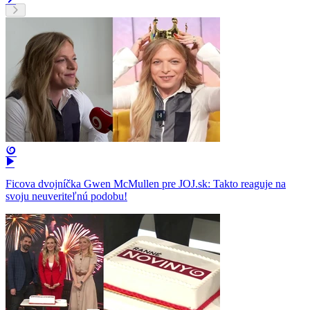
Ficova dvojníčka Gwen McMullen pre JOJ.sk: Takto reaguje na
svoju neuveriteľnú podobu!