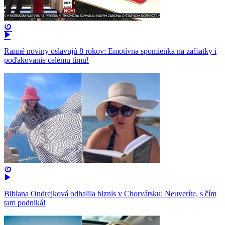
Ranné noviny oslavujú 8 rokov: Emotívna spomienka na začiatky i
poďakovanie celému tímu!
Bibiana Ondrejková odhalila biznis v Chorvátsku: Neuveríte, s čím
tam podniká!