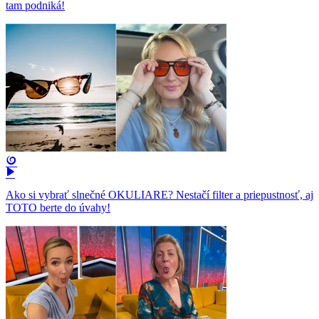
tam podniká!
Ako si vybrať slnečné OKULIARE? Nestačí filter a priepustnosť, aj
TOTO berte do úvahy!