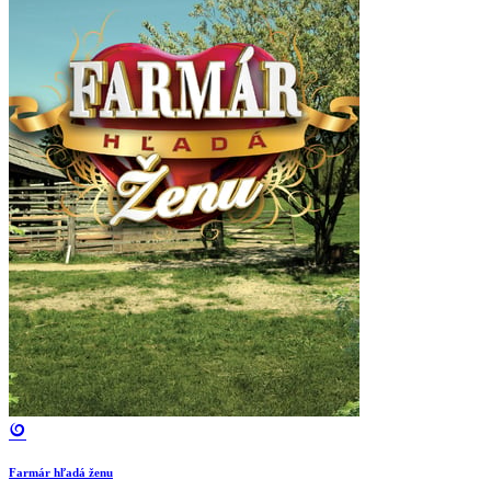
Farmár hľadá ženu