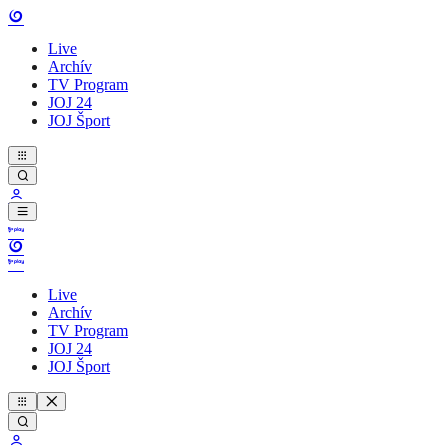
Live
Archív
TV Program
JOJ 24
JOJ Šport
Live
Archív
TV Program
JOJ 24
JOJ Šport