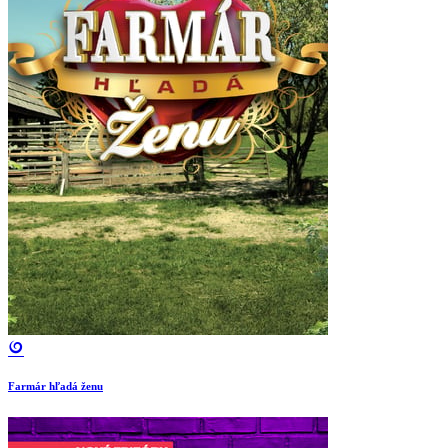
Farmár hľadá ženu