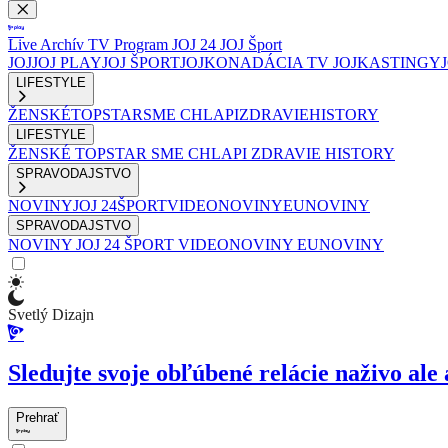
Live
Archív
TV Program
JOJ 24
JOJ Šport
JOJ
JOJ PLAY
JOJ ŠPORT
JOJKO
NADÁCIA TV JOJ
KASTINGY
LIFESTYLE
ŽENSKÉ
TOPSTAR
SME CHLAPI
ZDRAVIE
HISTORY
LIFESTYLE
ŽENSKÉ
TOPSTAR
SME CHLAPI
ZDRAVIE
HISTORY
SPRAVODAJSTVO
NOVINY
JOJ 24
ŠPORT
VIDEONOVINY
EUNOVINY
SPRAVODAJSTVO
NOVINY
JOJ 24
ŠPORT
VIDEONOVINY
EUNOVINY
Svetlý Dizajn
Sledujte svoje obľúbené relácie naživo ale 
Prehrať