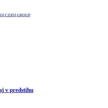
JOJ CZ
JOJ GROUP
aj v predstihu