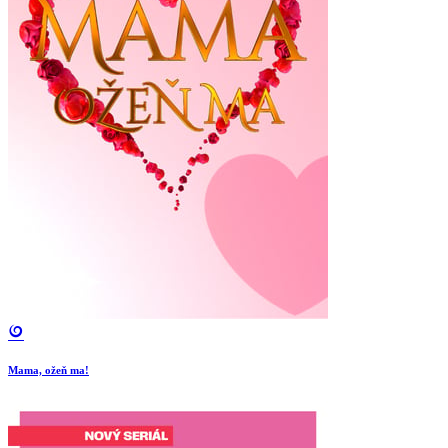
Mama, ožeň ma!