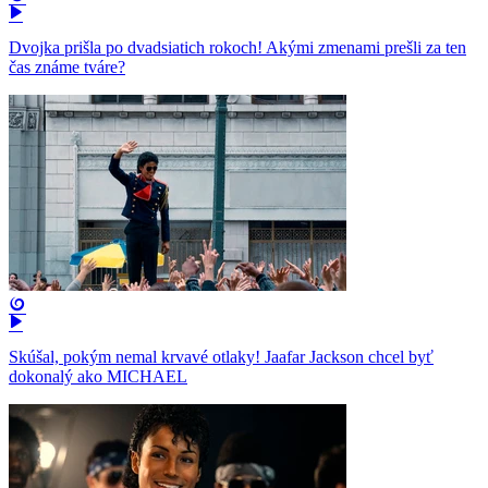
Dvojka prišla po dvadsiatich rokoch! Akými zmenami prešli za ten
čas známe tváre?
Skúšal, pokým nemal krvavé otlaky! Jaafar Jackson chcel byť
dokonalý ako MICHAEL