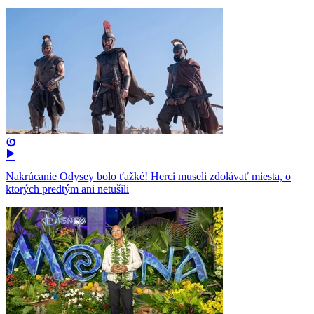
Nakrúcanie Odysey bolo ťažké! Herci museli zdolávať miesta, o
ktorých predtým ani netušili