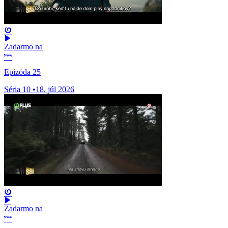
Zadarmo na
Epizóda 25
Séria 10
•
18. júl 2026
Zadarmo na