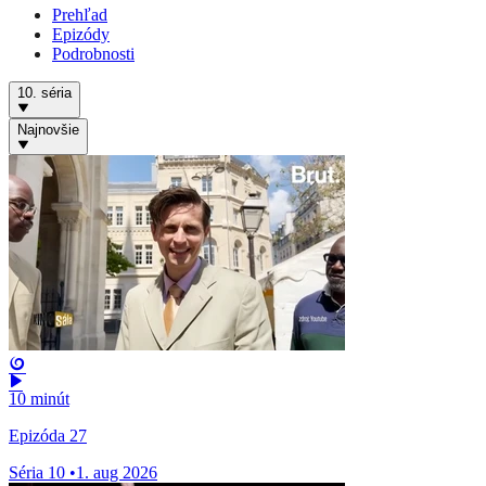
Prehľad
Epizódy
Podrobnosti
10. séria
Najnovšie
10 minút
Epizóda 27
Séria 10
•
1. aug 2026