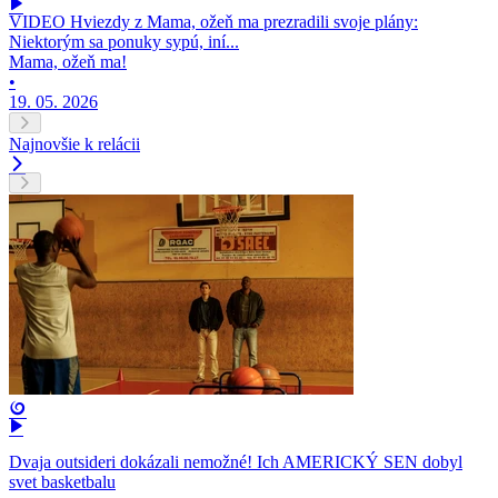
VIDEO Hviezdy z Mama, ožeň ma prezradili svoje plány:
Niektorým sa ponuky sypú, iní...
Mama, ožeň ma!
•
19. 05. 2026
Najnovšie k relácii
Dvaja outsideri dokázali nemožné! Ich AMERICKÝ SEN dobyl
svet basketbalu