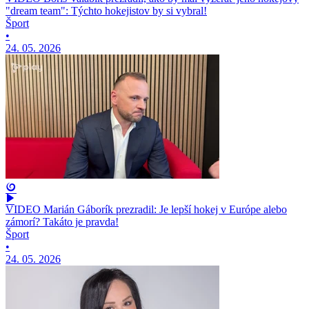
"dream team": Týchto hokejistov by si vybral!
Šport
•
24. 05. 2026
VIDEO Marián Gáborík prezradil: Je lepší hokej v Európe alebo
zámorí? Takáto je pravda!
Šport
•
24. 05. 2026