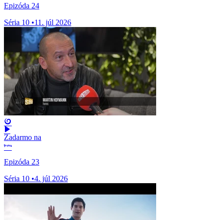
Epizóda 24
Séria 10
•
11. júl 2026
Zadarmo na
Epizóda 23
Séria 10
•
4. júl 2026