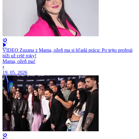
VIDEO Zuzana z Mama, ožeň ma si hľadá prácu: Po tejto profesii
túži už celé roky!
Mama, ožeň ma!
•
19. 05. 2026