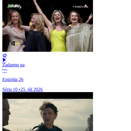
Zadarmo na
Epizóda 26
Séria 10
•
25. júl 2026