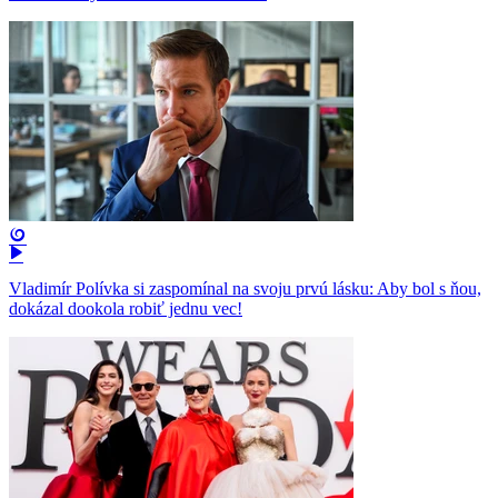
Vladimír Polívka si zaspomínal na svoju prvú lásku: Aby bol s ňou,
dokázal dookola robiť jednu vec!