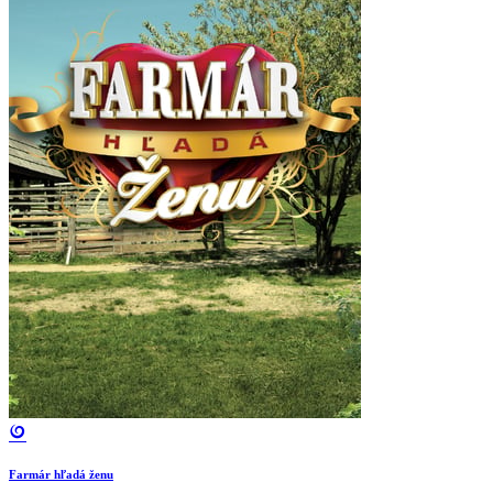
Farmár hľadá ženu