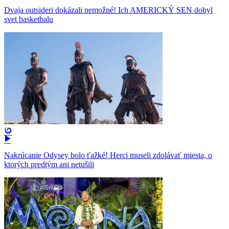
Dvaja outsideri dokázali nemožné! Ich AMERICKÝ SEN dobyl
svet basketbalu
Nakrúcanie Odysey bolo ťažké! Herci museli zdolávať miesta, o
ktorých predtým ani netušili