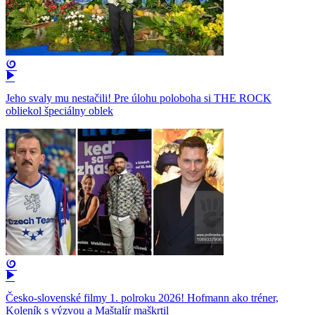
Jeho svaly mu nestačili! Pre úlohu poloboha si THE ROCK
obliekol špeciálny oblek
Česko-slovenské filmy 1. polroku 2026! Hofmann ako tréner,
Koleník s výzvou a Maštalír maškrtil