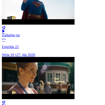
Zadarmo na
Epizóda 22
Séria 10
•
27. jún 2026