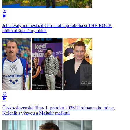
Jeho svaly mu nestačili! Pre úlohu poloboha si THE ROCK
obliekol špeciálny oblek
Česko-slovenské filmy 1. polroku 2026! Hofmann ako tréner,
Koleník s výzvou a Maštalír maškrtil