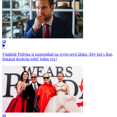
Vladimír Polívka si zaspomínal na svoju prvú lásku: Aby bol s ňou,
dokázal dookola robiť jednu vec!