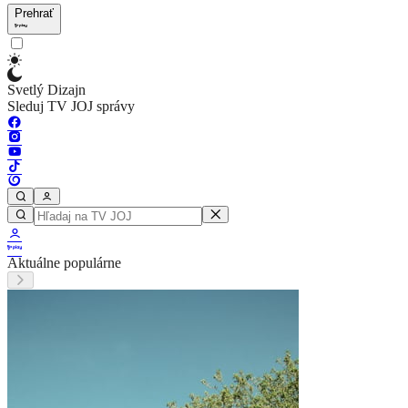
Prehrať
Svetlý Dizajn
Sleduj TV JOJ správy
Aktuálne populárne