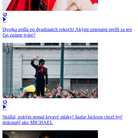
Dvojka prišla po dvadsiatich rokoch! Akými zmenami prešli za ten
čas známe tváre?
Skúšal, pokým nemal krvavé otlaky! Jaafar Jackson chcel byť
dokonalý ako MICHAEL