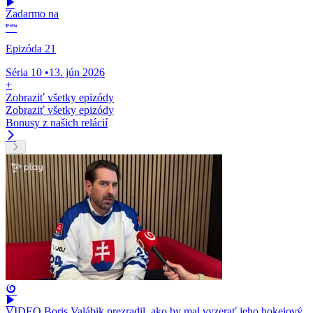
Zadarmo na
Epizóda 21
Séria 10
•
13. jún 2026
+
Zobraziť všetky epizódy
Zobraziť všetky epizódy
Bonusy z našich relácií
VIDEO Boris Valábik prezradil, ako by mal vyzerať jeho hokejový