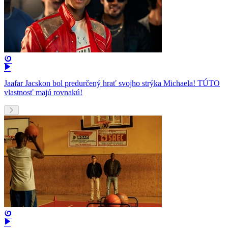
Jaafar Jacskon bol predurčený hrať svojho strýka Michaela! TÚTO
vlastnosť majú rovnakú!