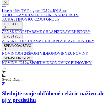
Live
Archív
TV Program
JOJ 24
JOJ Šport
JOJ
JOJ PLAY
JOJ ŠPORT
JOJKO
NADÁCIA TV
JOJ
KASTINGY
JOJ CZ
JOJ GROUP
LIFESTYLE
ŽENSKÉ
TOPSTAR
SME CHLAPI
ZDRAVIE
HISTORY
LIFESTYLE
ŽENSKÉ
TOPSTAR
SME CHLAPI
ZDRAVIE
HISTORY
SPRAVODAJSTVO
NOVINY
JOJ 24
ŠPORT
VIDEONOVINY
EUNOVINY
SPRAVODAJSTVO
NOVINY
JOJ 24
ŠPORT
VIDEONOVINY
EUNOVINY
Svetlý Dizajn
Sledujte svoje obľúbené relácie naživo ale
aj v predstihu