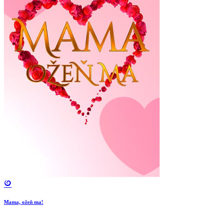
Mama, ožeň ma!