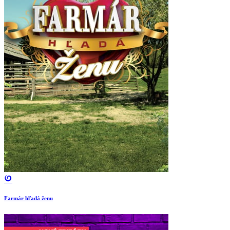
Farmár hľadá ženu