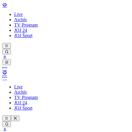
Live
Archív
TV Program
JOJ 24
JOJ Šport
Live
Archív
TV Program
JOJ 24
JOJ Šport