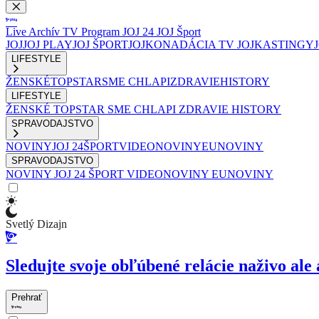
Live
Archív
TV Program
JOJ 24
JOJ Šport
JOJ
JOJ PLAY
JOJ ŠPORT
JOJKO
NADÁCIA TV JOJ
KASTINGY
LIFESTYLE
ŽENSKÉ
TOPSTAR
SME CHLAPI
ZDRAVIE
HISTORY
LIFESTYLE
ŽENSKÉ
TOPSTAR
SME CHLAPI
ZDRAVIE
HISTORY
SPRAVODAJSTVO
NOVINY
JOJ 24
ŠPORT
VIDEONOVINY
EUNOVINY
SPRAVODAJSTVO
NOVINY
JOJ 24
ŠPORT
VIDEONOVINY
EUNOVINY
Svetlý Dizajn
Sledujte svoje obľúbené relácie naživo ale 
Prehrať