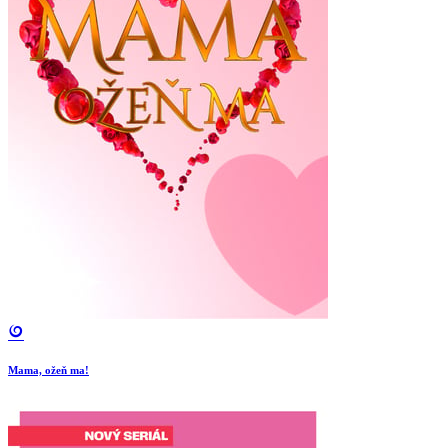
Mama, ožeň ma!