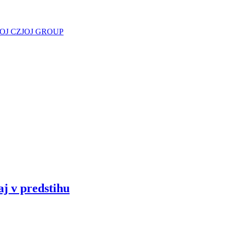
JOJ CZ
JOJ GROUP
aj v predstihu