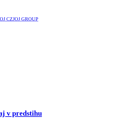
JOJ CZ
JOJ GROUP
aj v predstihu