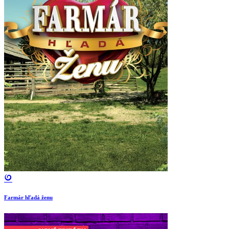
Farmár hľadá ženu