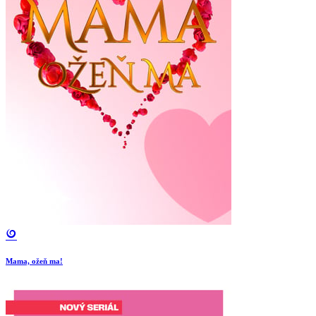
Mama, ožeň ma!