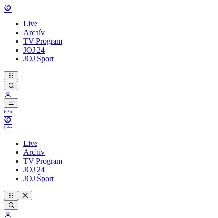
Live
Archív
TV Program
JOJ 24
JOJ Šport
Live
Archív
TV Program
JOJ 24
JOJ Šport