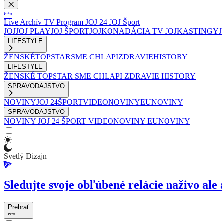
Live
Archív
TV Program
JOJ 24
JOJ Šport
JOJ
JOJ PLAY
JOJ ŠPORT
JOJKO
NADÁCIA TV JOJ
KASTINGY
LIFESTYLE
ŽENSKÉ
TOPSTAR
SME CHLAPI
ZDRAVIE
HISTORY
LIFESTYLE
ŽENSKÉ
TOPSTAR
SME CHLAPI
ZDRAVIE
HISTORY
SPRAVODAJSTVO
NOVINY
JOJ 24
ŠPORT
VIDEONOVINY
EUNOVINY
SPRAVODAJSTVO
NOVINY
JOJ 24
ŠPORT
VIDEONOVINY
EUNOVINY
Svetlý Dizajn
Sledujte svoje obľúbené relácie naživo ale 
Prehrať