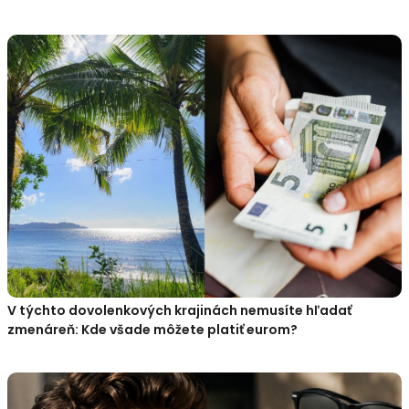
V týchto dovolenkových krajinách nemusíte hľadať
zmenáreň: Kde všade môžete platiť eurom?