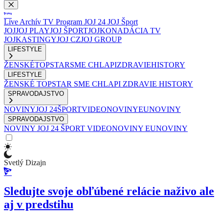
Live
Archív
TV Program
JOJ 24
JOJ Šport
JOJ
JOJ PLAY
JOJ ŠPORT
JOJKO
NADÁCIA TV
JOJ
KASTINGY
JOJ CZ
JOJ GROUP
LIFESTYLE
ŽENSKÉ
TOPSTAR
SME CHLAPI
ZDRAVIE
HISTORY
LIFESTYLE
ŽENSKÉ
TOPSTAR
SME CHLAPI
ZDRAVIE
HISTORY
SPRAVODAJSTVO
NOVINY
JOJ 24
ŠPORT
VIDEONOVINY
EUNOVINY
SPRAVODAJSTVO
NOVINY
JOJ 24
ŠPORT
VIDEONOVINY
EUNOVINY
Svetlý Dizajn
Sledujte svoje obľúbené relácie naživo ale
aj v predstihu