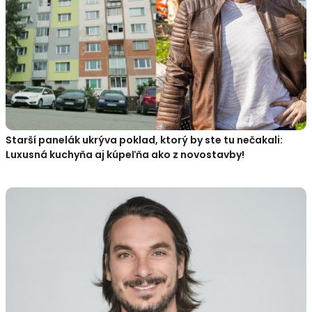
Starší panelák ukrýva poklad, ktorý by ste tu nečakali:
Luxusná kuchyňa aj kúpeľňa ako z novostavby!