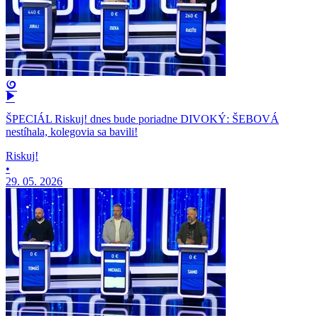
ŠPECIÁL Riskuj! dnes bude poriadne DIVOKÝ: ŠEBOVÁ
nestíhala, kolegovia sa bavili!
Riskuj!
•
29. 05. 2026