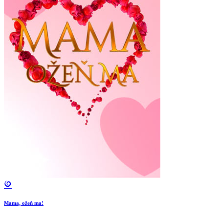
Mama, ožeň ma!