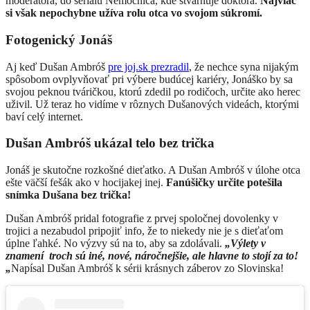
moderátora, do seriálu Nemocnica, kde stvárňuje doktora.
Najviac
si však nepochybne užíva rolu otca vo svojom súkromí.
Fotogenický Jonáš
Aj keď Dušan Ambróš
pre joj.sk prezradil
, že nechce syna nijakým
spôsobom ovplyvňovať pri výbere budúcej kariéry, Jonáško by sa
svojou peknou tváričkou, ktorú zdedil po rodičoch, určite ako herec
uživil. Už teraz ho vidíme v rôznych Dušanových videách, ktorými
baví celý internet.
Dušan Ambróš ukázal telo bez trička
Jonáš je skutočne rozkošné dieťatko. A Dušan Ambróš v úlohe otca
ešte väčší fešák ako v hocijakej inej.
Fanúšičky určite potešila
snímka Dušana bez trička!
Dušan Ambróš pridal fotografie z prvej spoločnej dovolenky v
trojici a nezabudol pripojiť info, že to niekedy nie je s dieťaťom
úplne ľahké. No výzvy sú na to, aby sa zdolávali.
„Výlety v
znamení troch sú iné, nové, náročnejšie, ale hlavne to stojí za to!
„
Napísal Dušan Ambróš k sérii krásnych záberov zo Slovinska!