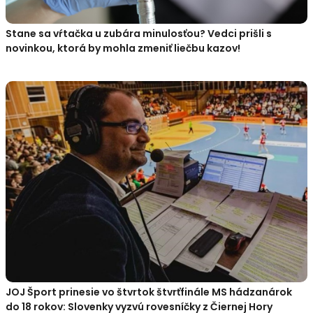
Stane sa vŕtačka u zubára minulosťou? Vedci prišli s
novinkou, ktorá by mohla zmeniť liečbu kazov!
JOJ Šport prinesie vo štvrtok štvrťfinále MS hádzanárok
do 18 rokov: Slovenky vyzvú rovesníčky z Čiernej Hory