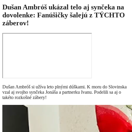
Dušan Ambróš ukázal telo aj synčeka na
dovolenke: Fanúšičky šalejú z TÝCHTO
záberov!
Dušan Ambróš si užíva leto plnými dúškami. K moru do Slovinska
vzal aj svojho synčeka Jonáša a partnerku Ivanu. Podelili sa aj o
takéto rozkošné zábery!