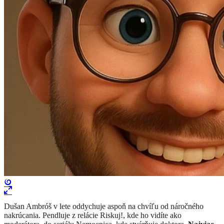
​Dušan Ambróš v lete oddychuje aspoň na chvíľu od náročného
nakrúcania. Pendluje z relácie Riskuj!, kde ho vidíte ako