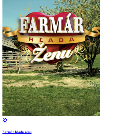
Farmár hľadá ženu