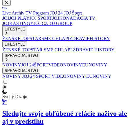
Live
Archív
TV Program
JOJ 24
JOJ Šport
JOJ
JOJ PLAY
JOJ ŠPORT
JOJKO
NADÁCIA TV
JOJ
KASTINGY
JOJ CZ
JOJ GROUP
LIFESTYLE
ŽENSKÉ
TOPSTAR
SME CHLAPI
ZDRAVIE
HISTORY
LIFESTYLE
ŽENSKÉ
TOPSTAR
SME CHLAPI
ZDRAVIE
HISTORY
SPRAVODAJSTVO
NOVINY
JOJ 24
ŠPORT
VIDEONOVINY
EUNOVINY
SPRAVODAJSTVO
NOVINY
JOJ 24
ŠPORT
VIDEONOVINY
EUNOVINY
Svetlý Dizajn
Sledujte svoje obľúbené relácie naživo ale
aj v predstihu