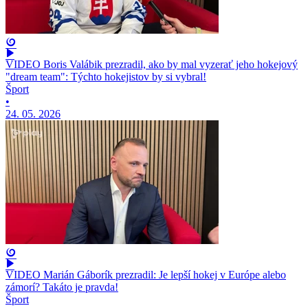
VIDEO Boris Valábik prezradil, ako by mal vyzerať jeho hokejový
"dream team": Týchto hokejistov by si vybral!
Šport
•
24. 05. 2026
VIDEO Marián Gáborík prezradil: Je lepší hokej v Európe alebo
zámorí? Takáto je pravda!
Šport