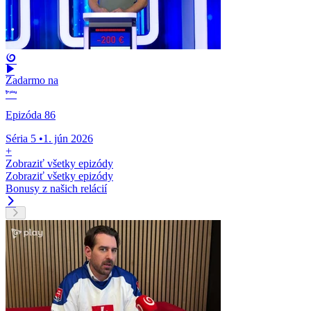
Zadarmo na
Epizóda 86
Séria 5
•
1. jún 2026
+
Zobraziť všetky epizódy
Zobraziť všetky epizódy
Bonusy z našich relácií