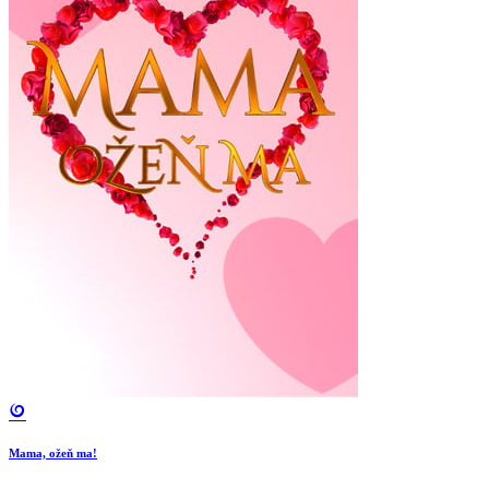
Mama, ožeň ma!