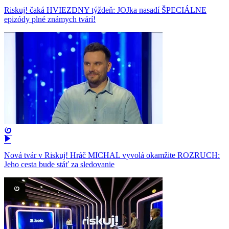
Riskuj! čaká HVIEZDNY týždeň: JOJka nasadí ŠPECIÁLNE
epizódy plné známych tvárí!
Nová tvár v Riskuj! Hráč MICHAL vyvolá okamžite ROZRUCH:
Jeho cesta bude stáť za sledovanie