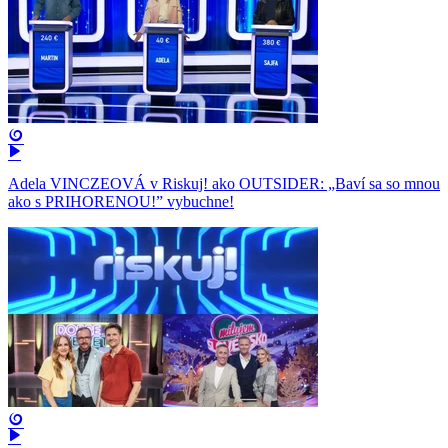
Adela VINCZEOVÁ v Riskuj! ako OUTSIDER: „Baví sa so mnou
ako s PRIHORENOU!” vybuchne!