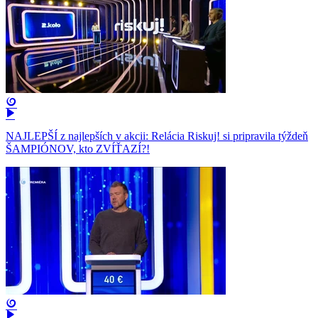
NAJLEPŠÍ z najlepších v akcii: Relácia Riskuj! si pripravila týždeň
ŠAMPIÓNOV, kto ZVÍŤAZÍ?!