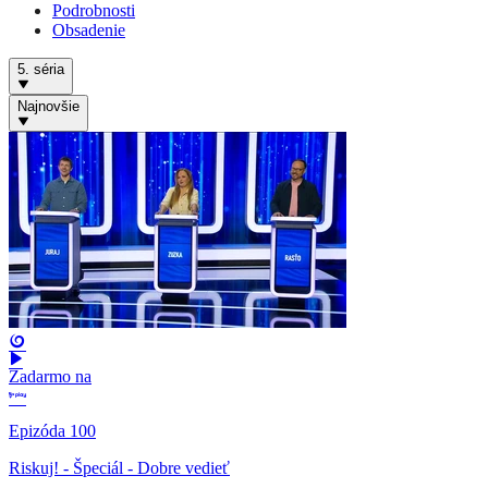
Podrobnosti
Obsadenie
5. séria
Najnovšie
Zadarmo na
Epizóda 100
Riskuj! - Špeciál - Dobre vedieť