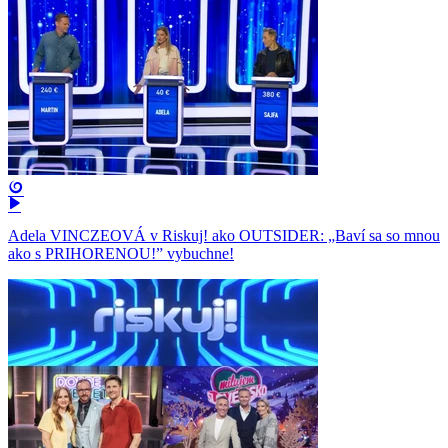
Adela VINCZEOVÁ v Riskuj! ako OUTSIDER: „Baví sa so mnou
ako s PRIHORENOU!” vybuchne!