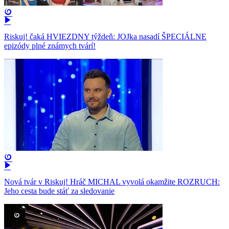
Riskuj! čaká HVIEZDNY týždeň: JOJka nasadí ŠPECIÁLNE
epizódy plné známych tvárí!
Nová tvár v Riskuj! Hráč MICHAL vyvolá okamžite ROZRUCH:
Jeho cesta bude stáť za sledovanie