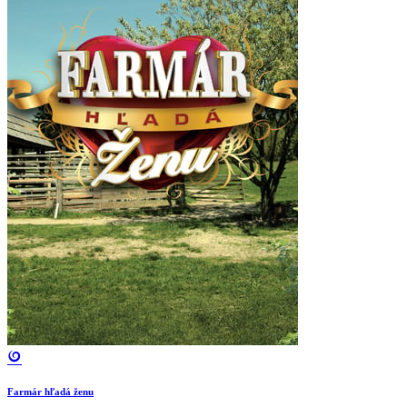
Farmár hľadá ženu