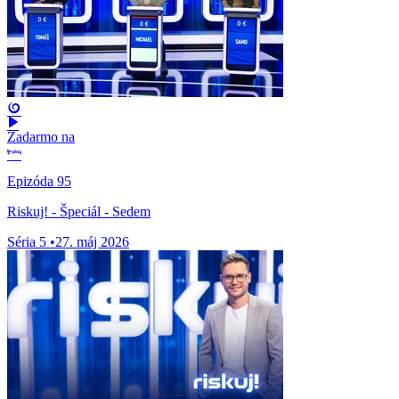
Zadarmo na
Epizóda 95
Riskuj! - Špeciál - Sedem
Séria 5
•
27. máj 2026