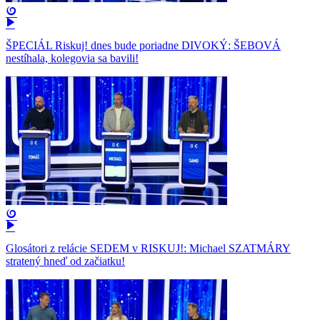
ŠPECIÁL Riskuj! dnes bude poriadne DIVOKÝ: ŠEBOVÁ
nestíhala, kolegovia sa bavili!
Glosátori z relácie SEDEM v RISKUJ!: Michael SZATMÁRY
stratený hneď od začiatku!