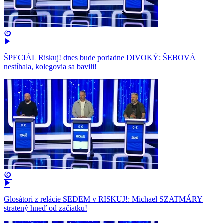
ŠPECIÁL Riskuj! dnes bude poriadne DIVOKÝ: ŠEBOVÁ
nestíhala, kolegovia sa bavili!
Glosátori z relácie SEDEM v RISKUJ!: Michael SZATMÁRY
stratený hneď od začiatku!