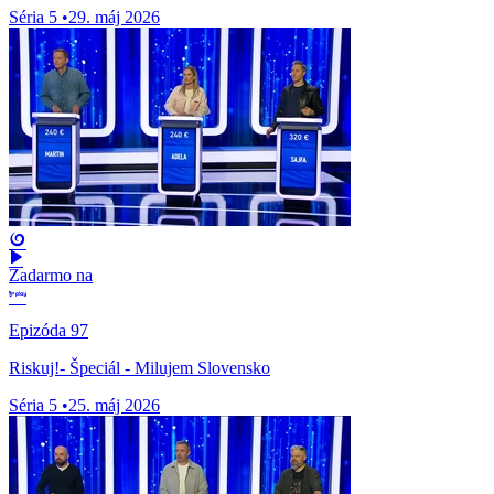
Séria 5
•
29. máj 2026
Zadarmo na
Epizóda 97
Riskuj!- Špeciál - Milujem Slovensko
Séria 5
•
25. máj 2026