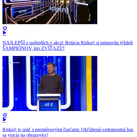
NAJLEPŠÍ z najlepších v akcii: Relácia Riskuj! si pripravila týždeň
ŠAMPIÓNOV, kto ZVÍŤAZÍ?!
Riskuj! je späť s premiérovými časťami: Obľúbená vedomostná šou
sa vracia na obrazovky!