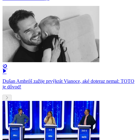
Dušan Ambróš zažije prvýkrát Vianoce, aké doteraz nemal: TOTO
je dôvod!