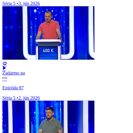
Séria 5
•
3. jún 2026
Zadarmo na
Epizóda 87
Séria 5
•
2. jún 2026