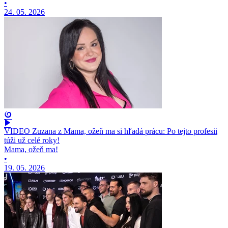
•
24. 05. 2026
VIDEO Zuzana z Mama, ožeň ma si hľadá prácu: Po tejto profesii
túži už celé roky!
Mama, ožeň ma!
•
19. 05. 2026