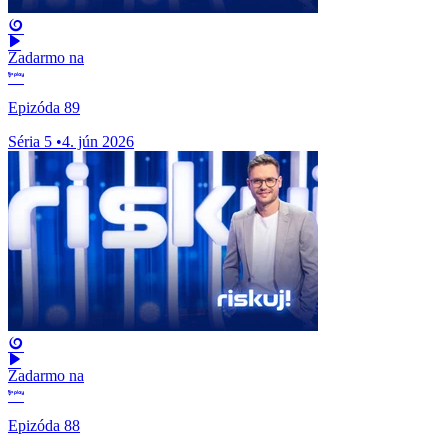
Zadarmo na
Epizóda 89
Séria 5
•
4. jún 2026
Zadarmo na
Epizóda 88