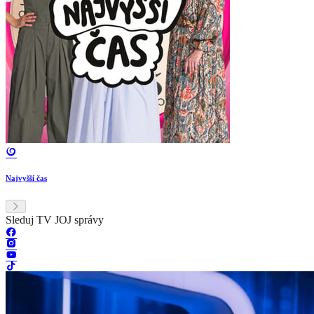
Najvyšší čas
Sleduj TV JOJ správy