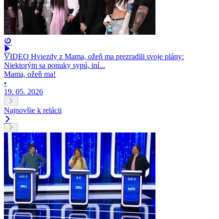
VIDEO Hviezdy z Mama, ožeň ma prezradili svoje plány:
Niektorým sa ponuky sypú, iní...
Mama, ožeň ma!
•
19. 05. 2026
Najnovšie k relácii