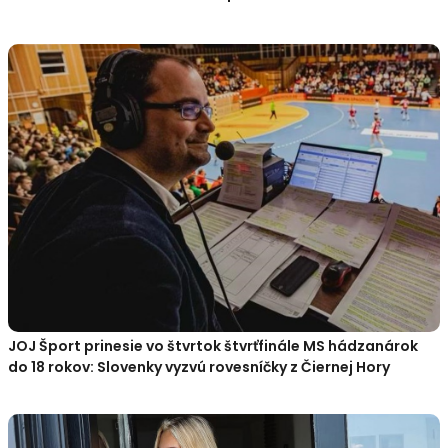
JOJ Šport prinesie vo štvrtok štvrťfinále MS hádzanárok
do 18 rokov: Slovenky vyzvú rovesníčky z Čiernej Hory