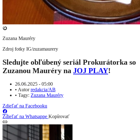
Zuzana Mauréry
Zdroj fotky
IG/zuzamaurery
​Sledujte obľúbený seriál Prokurátorka so
Zuzanou Mauréry na
JOJ PLAY
!
26.06.2025 - 05:00
•
Autor
redakcia/AB
•
Tagy:
Zuzana Mauréry
Zdieľať na Facebooku
Zdieľať na Whatsappe
Kopírovať