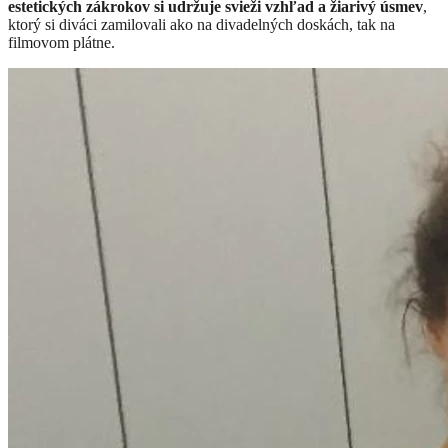
estetických zákrokov si udržuje svieži vzhľad a žiarivý úsmev
,
ktorý si diváci zamilovali ako na divadelných doskách, tak na
filmovom plátne.