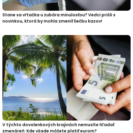
Stane sa vŕtačka u zubára minulosťou? Vedci prišli s
novinkou, ktorá by mohla zmeniť liečbu kazov!
V týchto dovolenkových krajinách nemusíte hľadať
zmenáreň: Kde všade môžete platiť eurom?