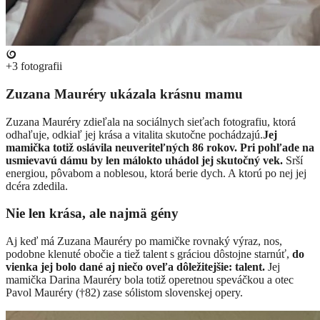
+3
fotografii
Zuzana Mauréry ukázala krásnu mamu
Zuzana Mauréry zdieľala na sociálnych sieťach fotografiu, ktorá
odhaľuje, odkiaľ jej krása a vitalita skutočne pochádzajú.
Jej
mamička totiž oslávila neuveriteľných 86 rokov. Pri pohľade na
usmievavú dámu by len málokto uhádol jej skutočný vek.
Srší
energiou, pôvabom a noblesou, ktorá berie dych. A ktorú po nej jej
dcéra zdedila.
Nie len krása, ale najmä gény
Aj keď má Zuzana Mauréry po mamičke rovnaký výraz, nos,
podobne klenuté obočie a tiež talent s gráciou dôstojne starnúť,
do
vienka jej bolo dané aj niečo oveľa dôležitejšie: talent.
Jej
mamička Darina Mauréry bola totiž operetnou speváčkou a otec
Pavol Mauréry (†82) zase sólistom slovenskej opery.