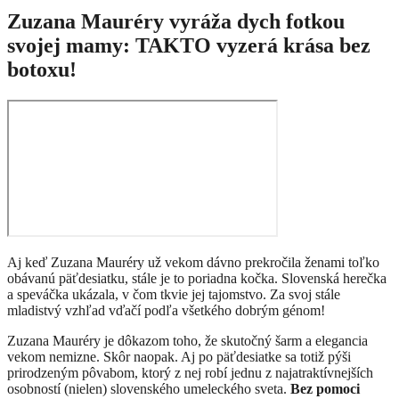
Zuzana Mauréry vyráža dych fotkou
svojej mamy: TAKTO vyzerá krása bez
botoxu!
Aj keď Zuzana Mauréry už vekom dávno prekročila ženami toľko
obávanú päťdesiatku, stále je to poriadna kočka. Slovenská herečka
a speváčka ukázala, v čom tkvie jej tajomstvo. Za svoj stále
mladistvý vzhľad vďačí podľa všetkého dobrým génom!
Zuzana Mauréry je dôkazom toho, že skutočný šarm a elegancia
vekom nemizne. Skôr naopak. Aj po päťdesiatke sa totiž pýši
prirodzeným pôvabom, ktorý z nej robí jednu z najatraktívnejších
osobností (nielen) slovenského umeleckého sveta.
Bez pomoci