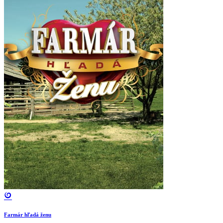
Farmár hľadá ženu