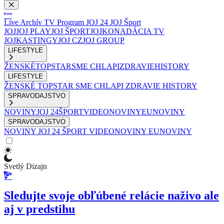
Live
Archív
TV Program
JOJ 24
JOJ Šport
JOJ
JOJ PLAY
JOJ ŠPORT
JOJKO
NADÁCIA TV
JOJ
KASTINGY
JOJ CZ
JOJ GROUP
LIFESTYLE
ŽENSKÉ
TOPSTAR
SME CHLAPI
ZDRAVIE
HISTORY
LIFESTYLE
ŽENSKÉ
TOPSTAR
SME CHLAPI
ZDRAVIE
HISTORY
SPRAVODAJSTVO
NOVINY
JOJ 24
ŠPORT
VIDEONOVINY
EUNOVINY
SPRAVODAJSTVO
NOVINY
JOJ 24
ŠPORT
VIDEONOVINY
EUNOVINY
Svetlý Dizajn
Sledujte svoje obľúbené relácie naživo ale
aj v predstihu