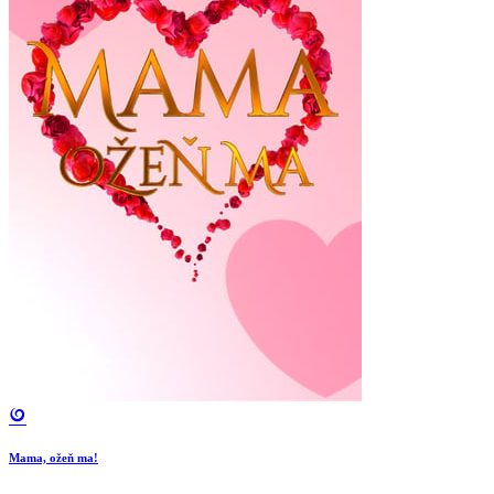
Mama, ožeň ma!