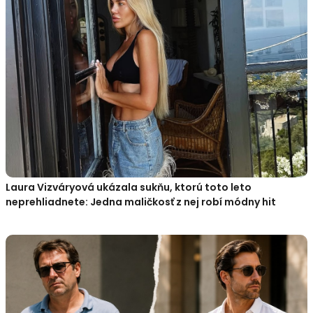
Laura Vizváryová ukázala sukňu, ktorú toto leto
neprehliadnete: Jedna maličkosť z nej robí módny hit