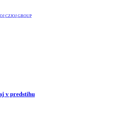
JOJ CZ
JOJ GROUP
aj v predstihu