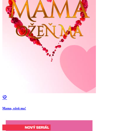
Mama, ožeň ma!