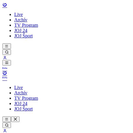
Live
Archív
TV Program
JOJ 24
JOJ Šport
Live
Archív
TV Program
JOJ 24
JOJ Šport