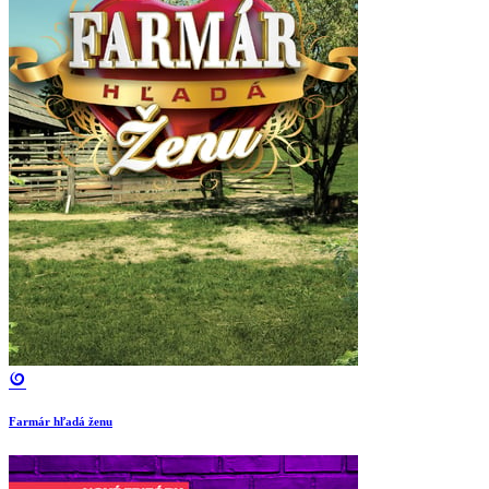
Farmár hľadá ženu