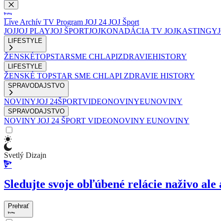
Live
Archív
TV Program
JOJ 24
JOJ Šport
JOJ
JOJ PLAY
JOJ ŠPORT
JOJKO
NADÁCIA TV JOJ
KASTINGY
LIFESTYLE
ŽENSKÉ
TOPSTAR
SME CHLAPI
ZDRAVIE
HISTORY
LIFESTYLE
ŽENSKÉ
TOPSTAR
SME CHLAPI
ZDRAVIE
HISTORY
SPRAVODAJSTVO
NOVINY
JOJ 24
ŠPORT
VIDEONOVINY
EUNOVINY
SPRAVODAJSTVO
NOVINY
JOJ 24
ŠPORT
VIDEONOVINY
EUNOVINY
Svetlý Dizajn
Sledujte svoje obľúbené relácie naživo ale 
Prehrať