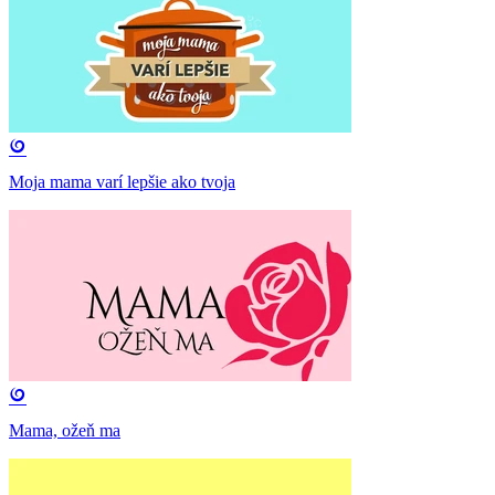
Moja mama varí lepšie ako tvoja
Mama, ožeň ma