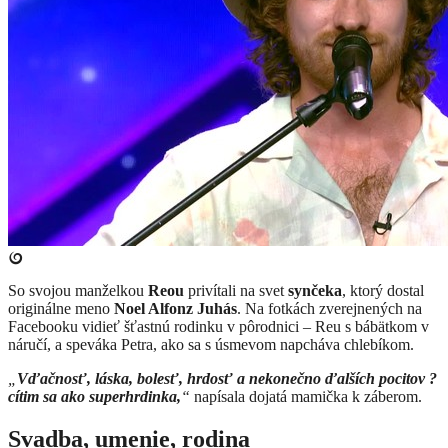
So svojou manželkou
Reou
privítali na svet
synčeka
, ktorý dostal
originálne meno
Noel Alfonz Juhás
. Na fotkách zverejnených na
Facebooku vidieť šťastnú rodinku v pôrodnici – Reu s bábätkom v
náručí, a speváka Petra, ako sa s úsmevom napcháva chlebíkom.
„
Vďačnosť, láska, bolesť, hrdosť a nekonečno ďalších pocitov ?
cítim sa ako superhrdinka,
“
napísala dojatá mamička k záberom.
Svadba, umenie, rodina