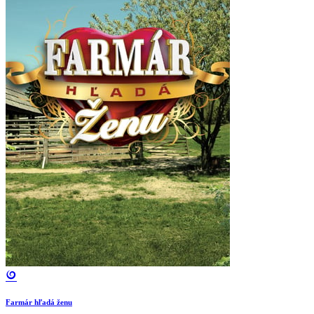
Farmár hľadá ženu