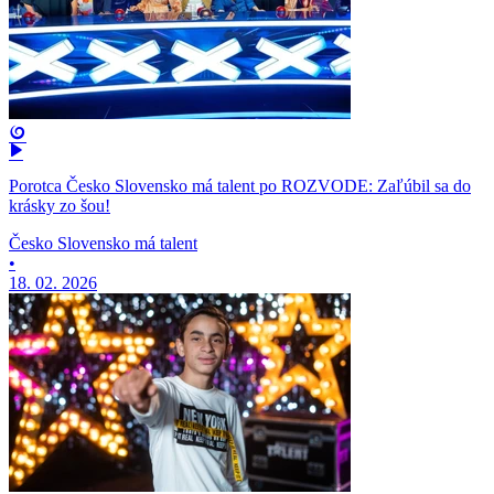
Porotca Česko Slovensko má talent po ROZVODE: Zaľúbil sa do
krásky zo šou!
Česko Slovensko má talent
•
18. 02. 2026