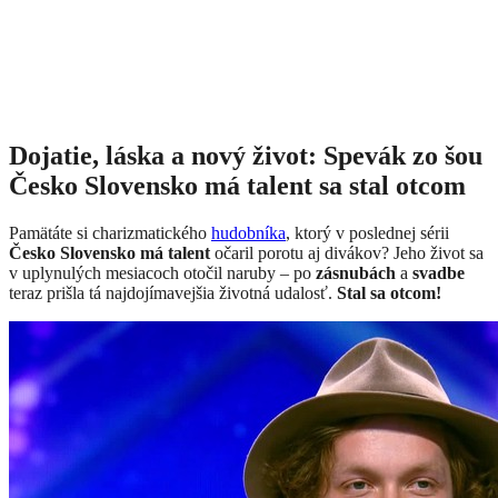
Dojatie, láska a nový život: Spevák zo šou
Česko Slovensko má talent sa stal otcom
Pamätáte si charizmatického
hudobníka
, ktorý v poslednej sérii
Česko Slovensko má talent
očaril porotu aj divákov? Jeho život sa
v uplynulých mesiacoch otočil naruby – po
zásnubách
a
svadbe
teraz prišla tá najdojímavejšia životná udalosť.
Stal sa otcom!