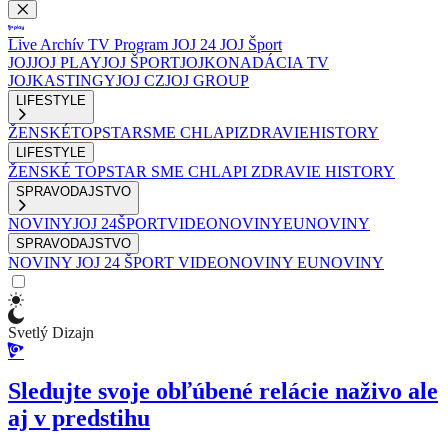
Live
Archív
TV Program
JOJ 24
JOJ Šport
JOJ
JOJ PLAY
JOJ ŠPORT
JOJKO
NADÁCIA TV
JOJ
KASTINGY
JOJ CZ
JOJ GROUP
LIFESTYLE
ŽENSKÉ
TOPSTAR
SME CHLAPI
ZDRAVIE
HISTORY
LIFESTYLE
ŽENSKÉ
TOPSTAR
SME CHLAPI
ZDRAVIE
HISTORY
SPRAVODAJSTVO
NOVINY
JOJ 24
ŠPORT
VIDEONOVINY
EUNOVINY
SPRAVODAJSTVO
NOVINY
JOJ 24
ŠPORT
VIDEONOVINY
EUNOVINY
Svetlý Dizajn
Sledujte svoje obľúbené relácie naživo ale
aj v predstihu