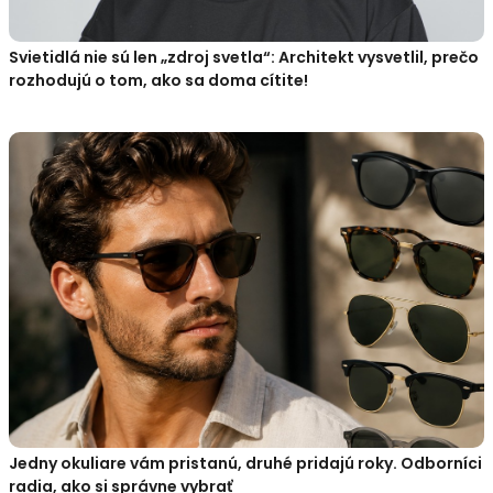
Svietidlá nie sú len „zdroj svetla“: Architekt vysvetlil, prečo
rozhodujú o tom, ako sa doma cítite!
Jedny okuliare vám pristanú, druhé pridajú roky. Odborníci
radia, ako si správne vybrať