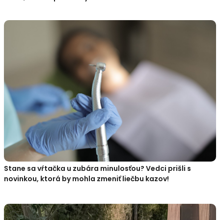
Stane sa vŕtačka u zubára minulosťou? Vedci prišli s
novinkou, ktorá by mohla zmeniť liečbu kazov!