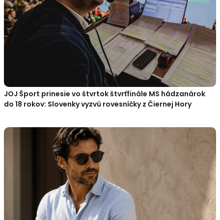
JOJ Šport prinesie vo štvrtok štvrťfinále MS hádzanárok
do 18 rokov: Slovenky vyzvú rovesníčky z Čiernej Hory