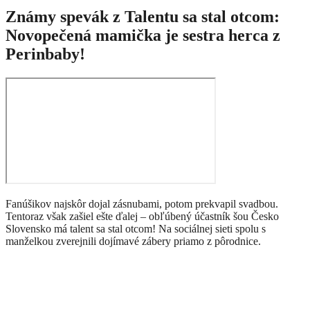
Známy spevák z Talentu sa stal otcom:
Novopečená mamička je sestra herca z
Perinbaby!
Fanúšikov najskôr dojal zásnubami, potom prekvapil svadbou.
Tentoraz však zašiel ešte ďalej – obľúbený účastník šou Česko
Slovensko má talent sa stal otcom! Na sociálnej sieti spolu s
manželkou zverejnili dojímavé zábery priamo z pôrodnice.