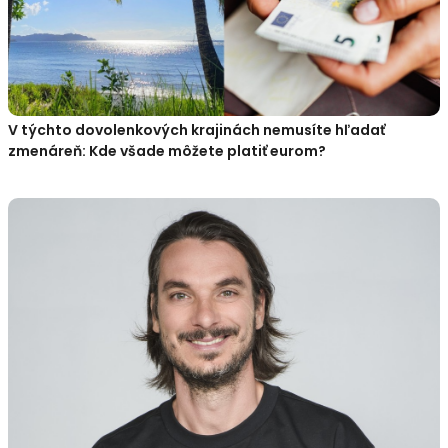
V týchto dovolenkových krajinách nemusíte hľadať
zmenáreň: Kde všade môžete platiť eurom?