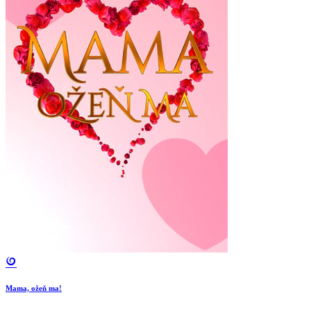
Mama, ožeň ma!