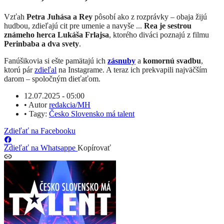
Vzťah
Petra Juhása a Rey
pôsobí ako z rozprávky – obaja žijú
hudbou, zdieľajú cit pre umenie a navyše ...
Rea je sestrou
známeho herca Lukáša Frlajsa
, ktorého diváci poznajú z filmu
Perinbaba a dva svety
.
Fanúšikovia si ešte pamätajú ich
zásnuby
a
komornú svadbu
,
ktorú pár
zdieľal
na Instagrame. A teraz ich prekvapili najväčším
darom – spoločným dieťaťom.
12.07.2025 - 05:00
•
Autor
redakcia/MH
•
Tagy:
Česko Slovensko má talent
Zdieľať na Facebooku
Zdieľať na Whatsappe
Kopírovať