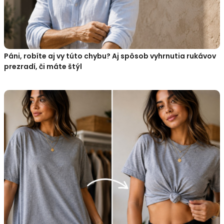
Páni, robíte aj vy túto chybu? Aj spôsob vyhrnutia rukávov
prezradí, či máte štýl