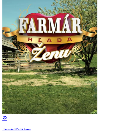
Farmár hľadá ženu