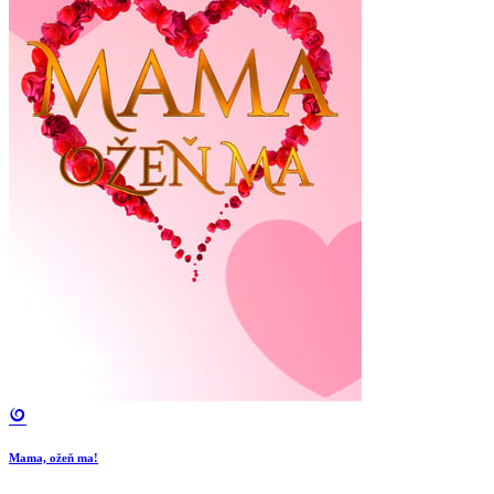
Mama, ožeň ma!