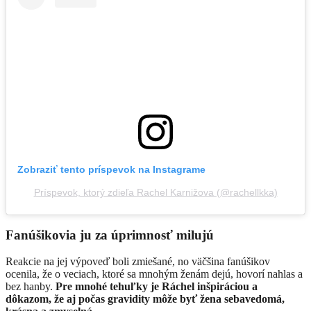
Zobraziť tento príspevok na Instagrame
Príspevok, ktorý zdieľa Rachel Karnižova (@rachellkka)
Fanúšikovia ju za úprimnosť milujú
Reakcie na jej výpoveď boli zmiešané, no väčšina fanúšikov
ocenila, že o veciach, ktoré sa mnohým ženám dejú, hovorí nahlas a
bez hanby.
Pre mnohé tehuľky je Ráchel inšpiráciou a
dôkazom, že aj počas gravidity môže byť žena sebavedomá,