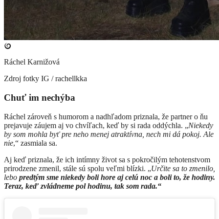
Ráchel Karnižová
Zdroj fotky
IG / rachellkka
Chuť im nechýba
Ráchel zároveň s humorom a nadhľadom priznala, že partner o ňu
prejavuje záujem aj vo chvíľach, keď by si rada oddýchla. „
Niekedy
by som mohla byť pre neho menej atraktívna, nech mi dá pokoj. Ale
nie
,“ zasmiala sa.
Aj keď priznala, že ich intímny život sa s pokročilým tehotenstvom
prirodzene zmenil, stále sú spolu veľmi blízki. „
Určite sa to zmenilo,
lebo
predtým sme niekedy boli hore aj celú noc a boli to, že hodiny.
Teraz, keď zvládneme pol hodinu, tak som rada.“