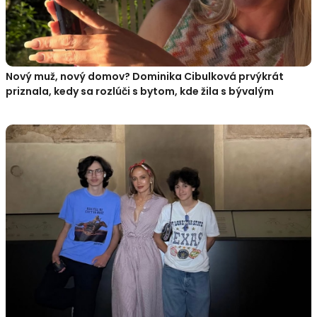
Nový muž, nový domov? Dominika Cibulková prvýkrát
priznala, kedy sa rozlúči s bytom, kde žila s bývalým