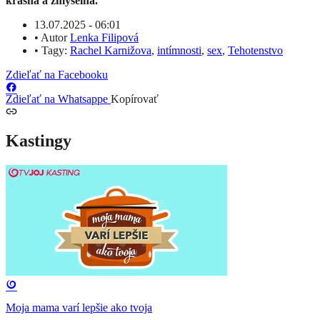
krásna a zmyselná.
13.07.2025 - 06:01
•
Autor
Lenka Filipová
•
Tagy:
Rachel Karnižova
,
intímnosti
,
sex
,
Tehotenstvo
Zdieľať na Facebooku
Zdieľať na Whatsappe
Kopírovať
Kastingy
Moja mama varí lepšie ako tvoja