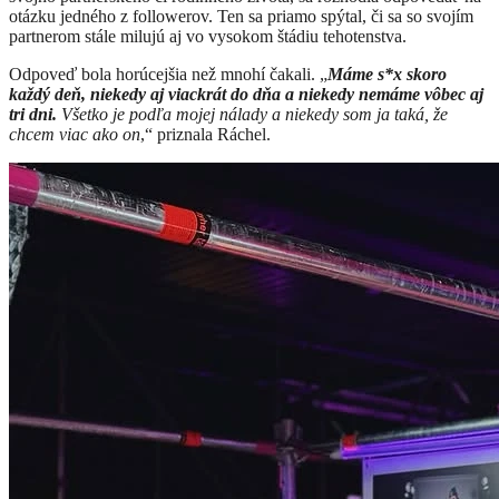
otázku jedného z followerov. Ten sa priamo spýtal, či sa so svojím
partnerom stále milujú aj vo vysokom štádiu tehotenstva.
Odpoveď bola horúcejšia než mnohí čakali. „
Máme s*x skoro
každý deň, niekedy aj viackrát do dňa a niekedy nemáme vôbec aj
tri dni.
Všetko je podľa mojej nálady a niekedy som ja taká, že
chcem viac ako on
,“ priznala Ráchel.