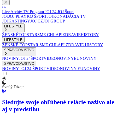
Live
Archív
TV Program
JOJ 24
JOJ Šport
JOJ
JOJ PLAY
JOJ ŠPORT
JOJKO
NADÁCIA TV
JOJ
KASTINGY
JOJ CZ
JOJ GROUP
LIFESTYLE
ŽENSKÉ
TOPSTAR
SME CHLAPI
ZDRAVIE
HISTORY
LIFESTYLE
ŽENSKÉ
TOPSTAR
SME CHLAPI
ZDRAVIE
HISTORY
SPRAVODAJSTVO
NOVINY
JOJ 24
ŠPORT
VIDEONOVINY
EUNOVINY
SPRAVODAJSTVO
NOVINY
JOJ 24
ŠPORT
VIDEONOVINY
EUNOVINY
Svetlý Dizajn
Sledujte svoje obľúbené relácie naživo ale
aj v predstihu