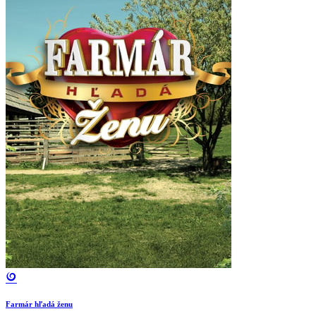
Farmár hľadá ženu