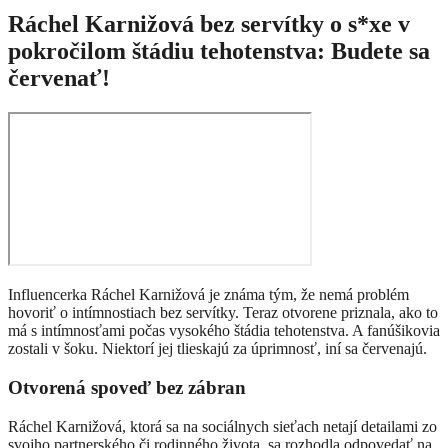
Ráchel Karnižová bez servítky o s*xe v
pokročilom štádiu tehotenstva: Budete sa
červenať!
Influencerka Ráchel Karnižová je známa tým, že nemá problém
hovoriť o intímnostiach bez servítky. Teraz otvorene priznala, ako to
má s intímnosťami počas vysokého štádia tehotenstva. A fanúšikovia
zostali v šoku. Niektorí jej tlieskajú za úprimnosť, iní sa červenajú.
Otvorená spoveď bez zábran
Ráchel Karnižová, ktorá sa na sociálnych sieťach netají detailami zo
svojho partnerského či rodinného života, sa rozhodla odpovedať na