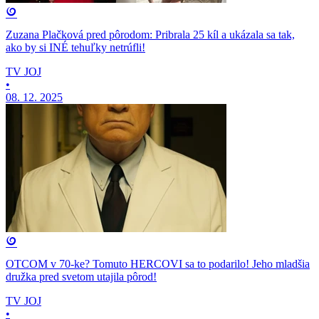
Zuzana Plačková pred pôrodom: Pribrala 25 kíl a ukázala sa tak,
ako by si INÉ tehuľky netrúfli!
TV JOJ
•
08. 12. 2025
OTCOM v 70-ke? Tomuto HERCOVI sa to podarilo! Jeho mladšia
družka pred svetom utajila pôrod!
TV JOJ
•