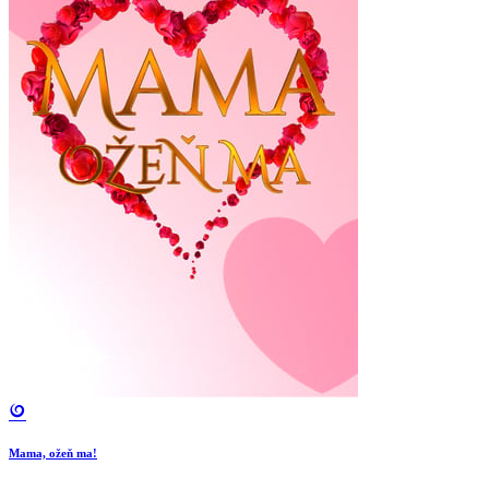
Mama, ožeň ma!