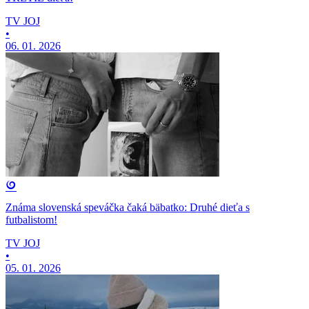
TV JOJ
•
06. 01. 2026
Známa slovenská speváčka čaká bäbatko: Druhé dieťa s
futbalistom!
TV JOJ
•
05. 01. 2026