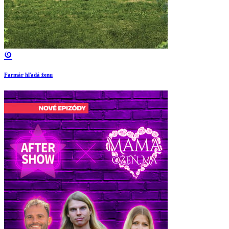
Farmár hľadá ženu