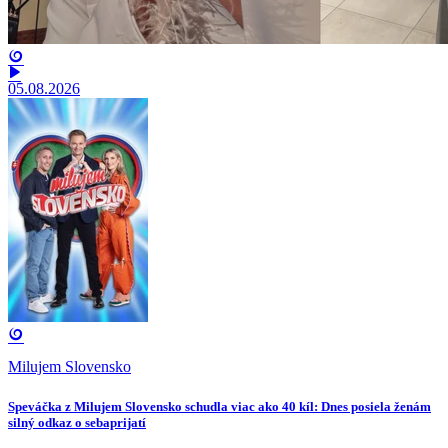
05.08.2026
Milujem Slovensko
Speváčka z Milujem Slovensko schudla viac ako 40 kíl: Dnes posiela ženám
silný odkaz o sebaprijatí