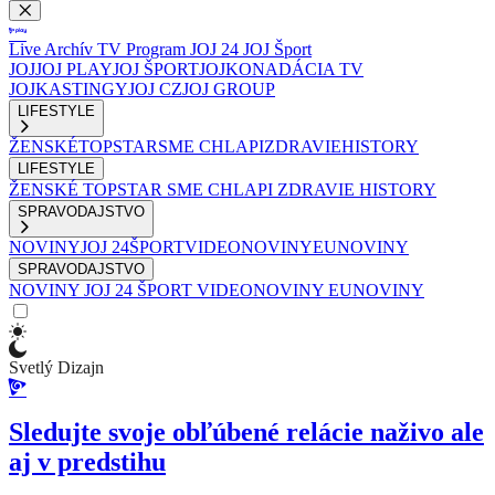
Live
Archív
TV Program
JOJ 24
JOJ Šport
JOJ
JOJ PLAY
JOJ ŠPORT
JOJKO
NADÁCIA TV
JOJ
KASTINGY
JOJ CZ
JOJ GROUP
LIFESTYLE
ŽENSKÉ
TOPSTAR
SME CHLAPI
ZDRAVIE
HISTORY
LIFESTYLE
ŽENSKÉ
TOPSTAR
SME CHLAPI
ZDRAVIE
HISTORY
SPRAVODAJSTVO
NOVINY
JOJ 24
ŠPORT
VIDEONOVINY
EUNOVINY
SPRAVODAJSTVO
NOVINY
JOJ 24
ŠPORT
VIDEONOVINY
EUNOVINY
Svetlý Dizajn
Sledujte svoje obľúbené relácie naživo ale
aj v predstihu