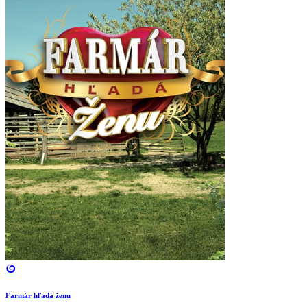
Farmár hľadá ženu