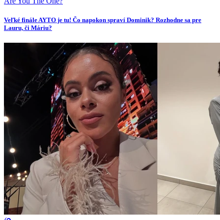
Are You The One?
Veľké finále AYTO je tu! Čo napokon spraví Dominik? Rozhodne sa pre
Lauru, či Máriu?