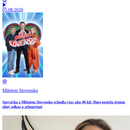
05.08.2026
Milujem Slovensko
Speváčka z Milujem Slovensko schudla viac ako 40 kíl: Dnes posiela ženám
silný odkaz o sebaprijatí