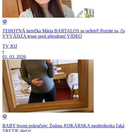
TEHOTNÁ herečka Mária BARTALOS sa nešetrí! Pozrite sa, čo
VYVÁDZA tesne pred pôrodom! VIDEO
TV JOJ
•
01. 03. 2026
BABY boom pokračuje: Známa JOJKÁRSKA moderátorka čaká
TRETIE dieťa!