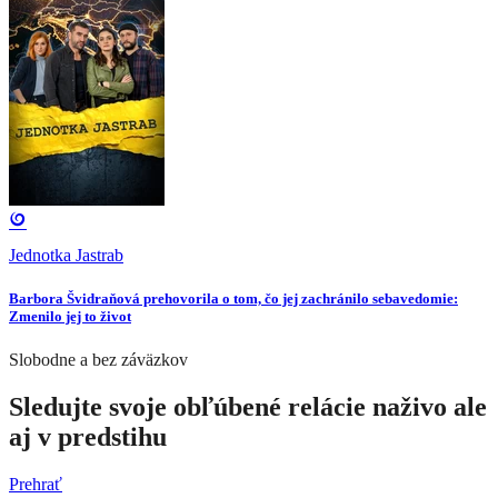
Jednotka Jastrab
Barbora Švidraňová prehovorila o tom, čo jej zachránilo sebavedomie:
Zmenilo jej to život
Slobodne a bez záväzkov
Sledujte svoje obľúbené relácie naživo ale
aj v predstihu
Prehrať