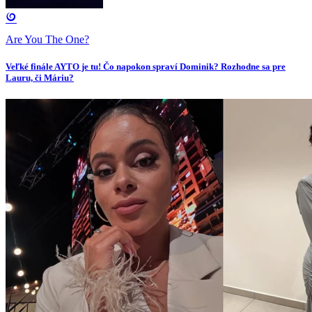
Are You The One?
Veľké finále AYTO je tu! Čo napokon spraví Dominik? Rozhodne sa pre
Lauru, či Máriu?