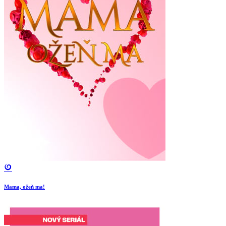
Mama, ožeň ma!