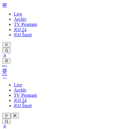
Live
Archív
TV Program
JOJ 24
JOJ Šport
Live
Archív
TV Program
JOJ 24
JOJ Šport