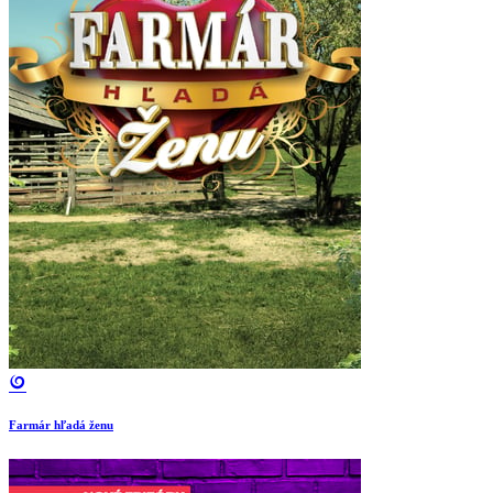
Farmár hľadá ženu