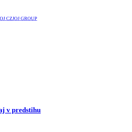
JOJ CZ
JOJ GROUP
aj v predstihu