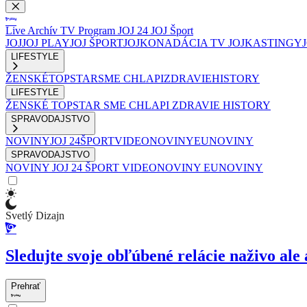
Live
Archív
TV Program
JOJ 24
JOJ Šport
JOJ
JOJ PLAY
JOJ ŠPORT
JOJKO
NADÁCIA TV JOJ
KASTINGY
LIFESTYLE
ŽENSKÉ
TOPSTAR
SME CHLAPI
ZDRAVIE
HISTORY
LIFESTYLE
ŽENSKÉ
TOPSTAR
SME CHLAPI
ZDRAVIE
HISTORY
SPRAVODAJSTVO
NOVINY
JOJ 24
ŠPORT
VIDEONOVINY
EUNOVINY
SPRAVODAJSTVO
NOVINY
JOJ 24
ŠPORT
VIDEONOVINY
EUNOVINY
Svetlý Dizajn
Sledujte svoje obľúbené relácie naživo ale 
Prehrať