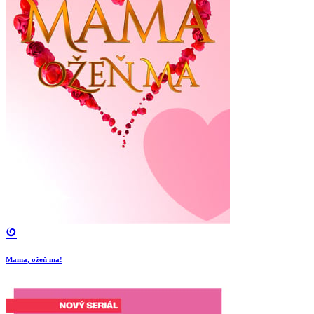
Mama, ožeň ma!