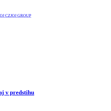
JOJ CZ
JOJ GROUP
aj v predstihu