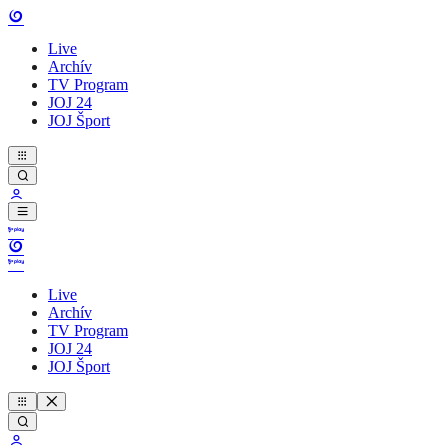
Live
Archív
TV Program
JOJ 24
JOJ Šport
Live
Archív
TV Program
JOJ 24
JOJ Šport