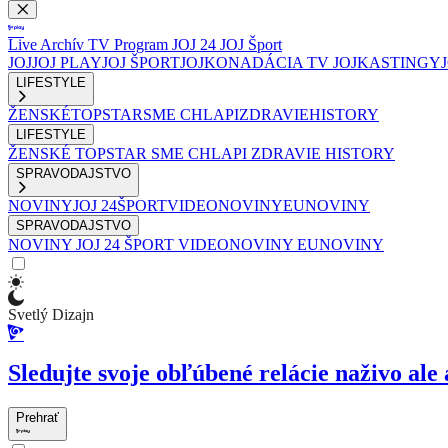
Live
Archív
TV Program
JOJ 24
JOJ Šport
JOJ
JOJ PLAY
JOJ ŠPORT
JOJKO
NADÁCIA TV JOJ
KASTINGY
LIFESTYLE
ŽENSKÉ
TOPSTAR
SME CHLAPI
ZDRAVIE
HISTORY
LIFESTYLE
ŽENSKÉ
TOPSTAR
SME CHLAPI
ZDRAVIE
HISTORY
SPRAVODAJSTVO
NOVINY
JOJ 24
ŠPORT
VIDEONOVINY
EUNOVINY
SPRAVODAJSTVO
NOVINY
JOJ 24
ŠPORT
VIDEONOVINY
EUNOVINY
Svetlý Dizajn
Sledujte svoje obľúbené relácie naživo ale 
Prehrať