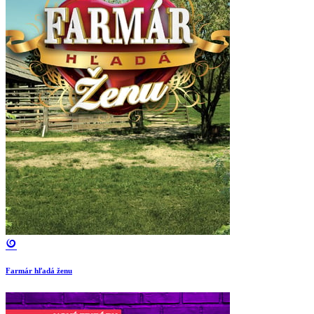
Farmár hľadá ženu