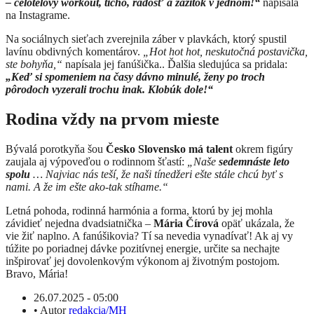
– celotelový workout, ticho, radosť a zážitok v jednom!“
napísala
na Instagrame.
Na sociálnych sieťach zverejnila záber v plavkách, ktorý spustil
lavínu obdivných komentárov.
„Hot hot hot, neskutočná postavička,
ste bohyňa,“
napísala jej fanúšička.. Ďalšia sledujúca sa pridala:
„Keď si spomeniem na časy dávno minulé, ženy po troch
pôrodoch vyzerali trochu inak. Klobúk dole!“
Rodina vždy na prvom mieste
Bývalá porotkyňa šou
Česko Slovensko má talent
okrem figúry
zaujala aj výpoveďou o rodinnom šťastí:
„Naše
sedemnáste leto
spolu
… Najviac nás teší, že naši tínedžeri ešte stále chcú byť s
nami. A že im ešte ako-tak stíhame.“
Letná pohoda, rodinná harmónia a forma, ktorú by jej mohla
závidieť nejedna dvadsiatnička –
Mária Čírová
opäť ukázala, že
vie žiť naplno. A fanúšikovia? Tí sa nevedia vynadívať! Ak aj vy
túžite po poriadnej dávke pozitívnej energie, určite sa nechajte
inšpirovať jej dovolenkovým výkonom aj životným postojom.
Bravo, Mária!
26.07.2025 - 05:00
•
Autor
redakcia/MH