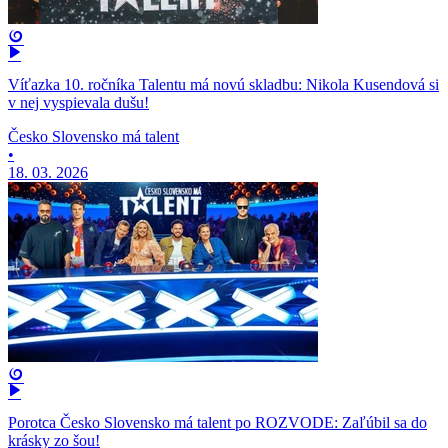
Víťazka 10. ročníka Talentu má novú skladbu: Nikola Kusendová si
v nej vyspievala dušu!
Česko Slovensko má talent
•
18. 03. 2026
Porotca Česko Slovensko má talent po ROZVODE: Zaľúbil sa do
krásky zo šou!