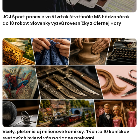
JOJ Šport prinesie vo štvrtok štvrťfinále MS hádzanárok
do 18 rokov: Slovenky vyzvú rovesníčky z Čiernej Hory
Včely, pletenie aj miliónové komiksy. Týchto 10 koníčkov
svetových hviezd vás poriadne prekvapí