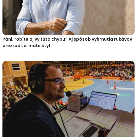
Páni, robíte aj vy túto chybu? Aj spôsob vyhrnutia rukávov
prezradí, či máte štýl