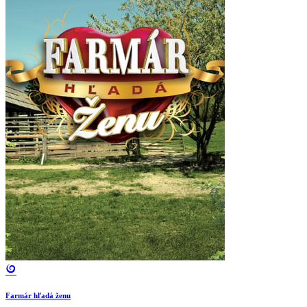
Farmár hľadá ženu