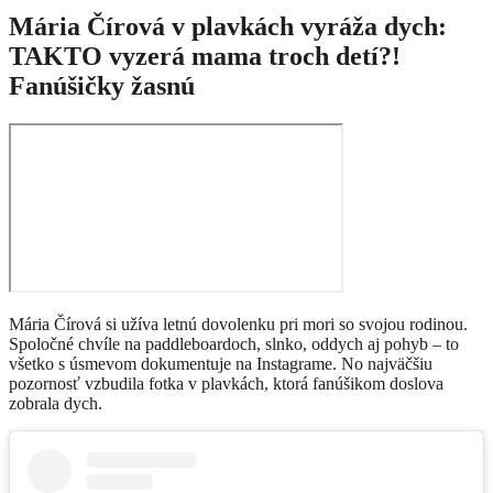
Mária Čírová v plavkách vyráža dych:
TAKTO vyzerá mama troch detí?!
Fanúšičky žasnú
Mária Čírová si užíva letnú dovolenku pri mori so svojou rodinou.
Spoločné chvíle na paddleboardoch, slnko, oddych aj pohyb – to
všetko s úsmevom dokumentuje na Instagrame. No najväčšiu
pozornosť vzbudila fotka v plavkách, ktorá fanúšikom doslova
zobrala dych.