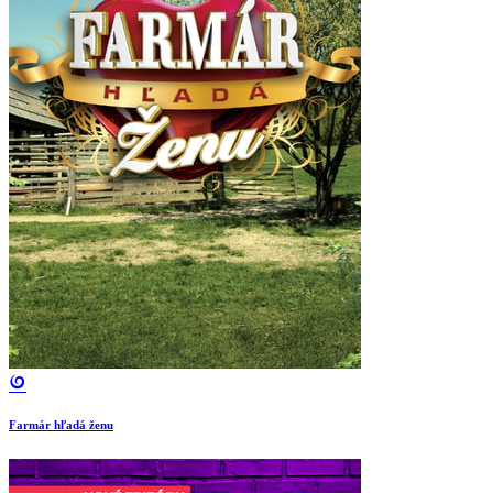
Farmár hľadá ženu