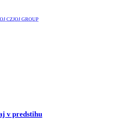
JOJ CZ
JOJ GROUP
aj v predstihu