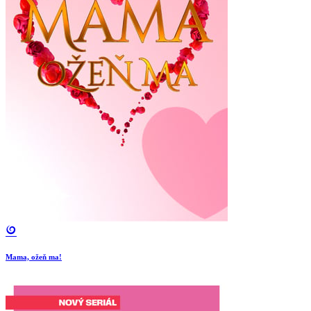
Mama, ožeň ma!