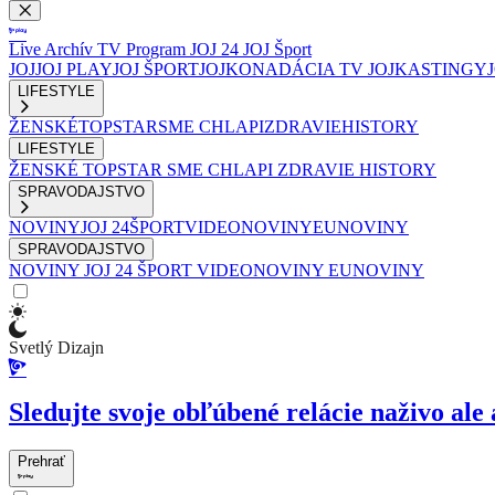
Live
Archív
TV Program
JOJ 24
JOJ Šport
JOJ
JOJ PLAY
JOJ ŠPORT
JOJKO
NADÁCIA TV JOJ
KASTINGY
LIFESTYLE
ŽENSKÉ
TOPSTAR
SME CHLAPI
ZDRAVIE
HISTORY
LIFESTYLE
ŽENSKÉ
TOPSTAR
SME CHLAPI
ZDRAVIE
HISTORY
SPRAVODAJSTVO
NOVINY
JOJ 24
ŠPORT
VIDEONOVINY
EUNOVINY
SPRAVODAJSTVO
NOVINY
JOJ 24
ŠPORT
VIDEONOVINY
EUNOVINY
Svetlý Dizajn
Sledujte svoje obľúbené relácie naživo ale 
Prehrať