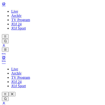
Live
Archív
TV Program
JOJ 24
JOJ Šport
Live
Archív
TV Program
JOJ 24
JOJ Šport