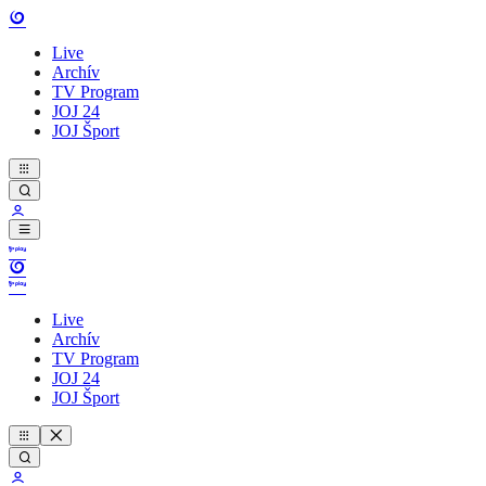
Live
Archív
TV Program
JOJ 24
JOJ Šport
Live
Archív
TV Program
JOJ 24
JOJ Šport