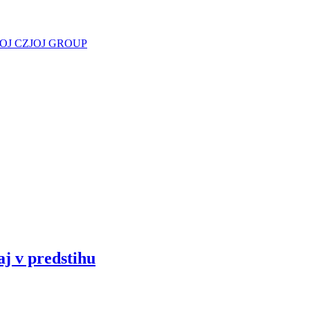
JOJ CZ
JOJ GROUP
aj v predstihu