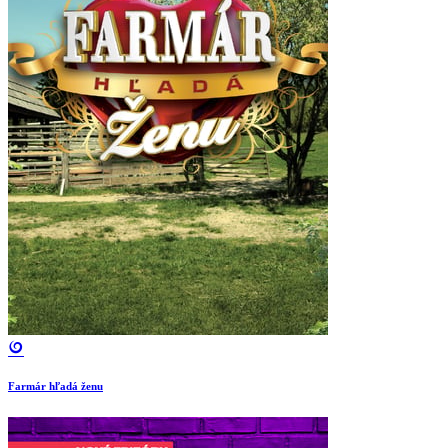
Farmár hľadá ženu