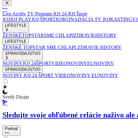
Live
Archív
TV Program
JOJ 24
JOJ Šport
JOJ
JOJ PLAY
JOJ ŠPORT
JOJKO
NADÁCIA TV JOJ
KASTINGY
LIFESTYLE
ŽENSKÉ
TOPSTAR
SME CHLAPI
ZDRAVIE
HISTORY
LIFESTYLE
ŽENSKÉ
TOPSTAR
SME CHLAPI
ZDRAVIE
HISTORY
SPRAVODAJSTVO
NOVINY
JOJ 24
ŠPORT
VIDEONOVINY
EUNOVINY
SPRAVODAJSTVO
NOVINY
JOJ 24
ŠPORT
VIDEONOVINY
EUNOVINY
Svetlý Dizajn
Sledujte svoje obľúbené relácie naživo ale 
Prehrať