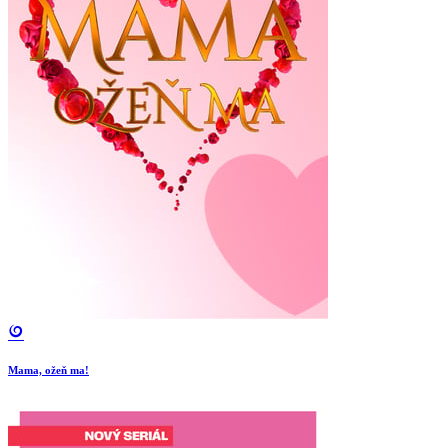
Mama, ožeň ma!