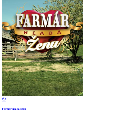
Farmár hľadá ženu