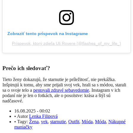
Zobraziť tento príspevok na Instagrame
Príspevok, ktorý zdieľa Uli Rovere (@flashes_of_my_life_)
Prečo ich sledovať?
Tieto ženy dokazujú, že starnutie je príležitosť, nie prekážka.
Inšpirujú k tomu, aby sme prijali svoj vek, hrali sa s módou, starali
sa o svoje telo a
pestovali zdravé sebavedomie
. Instagram v ich
podaní nie je len o fotkách, ale o posolstve: krása a štýl sú
nadčasové.
16.08.2025 - 00:02
•
Autor
Lenka Filipová
•
Tagy:
Žena
,
vek
,
starnutie
,
Outfit
,
Móda
,
Móda
,
Nákupné
maniačky