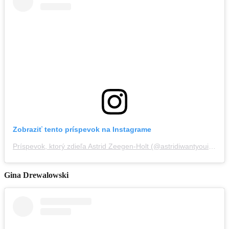
Zobraziť tento príspevok na Instagrame
Príspevok, ktorý zdieľa Astrid Zeegen-Holt (@astridiwantyouinmylife)
Gina Drewalowski