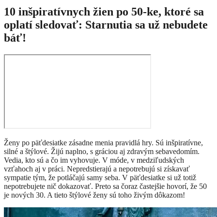
10 inšpiratívnych žien po 50-ke, ktoré sa
oplatí sledovať: Starnutia sa už nebudete
báť!
Ženy po päťdesiatke zásadne menia pravidlá hry. Sú inšpiratívne,
silné a štýlové. Žijú naplno, s gráciou aj zdravým sebavedomím.
Vedia, kto sú a čo im vyhovuje. V móde, v medziľudských
vzťahoch aj v práci. Nepredstierajú a nepotrebujú si získavať
sympatie tým, že potláčajú samy seba. V päťdesiatke si už totiž
nepotrebujete nič dokazovať. Preto sa čoraz častejšie hovorí, že 50
je nových 30. A tieto štýlové ženy sú toho živým dôkazom!