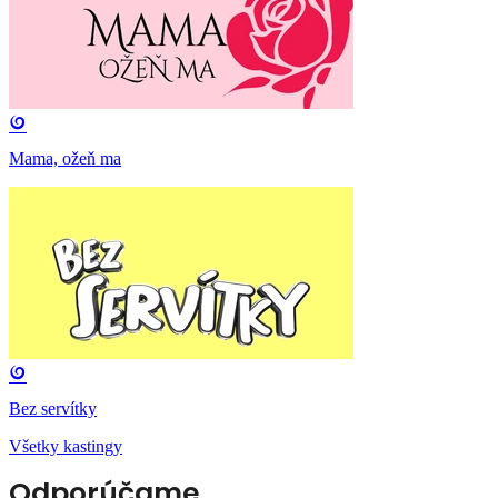
Mama, ožeň ma
Bez servítky
Všetky kastingy
Odporúčame