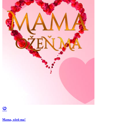
Mama, ožeň ma!