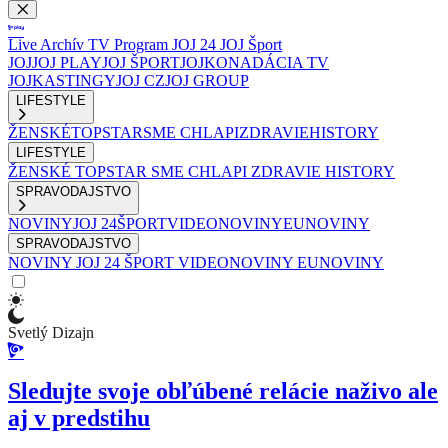
Live
Archív
TV Program
JOJ 24
JOJ Šport
JOJ
JOJ PLAY
JOJ ŠPORT
JOJKO
NADÁCIA TV
JOJ
KASTINGY
JOJ CZ
JOJ GROUP
LIFESTYLE
ŽENSKÉ
TOPSTAR
SME CHLAPI
ZDRAVIE
HISTORY
LIFESTYLE
ŽENSKÉ
TOPSTAR
SME CHLAPI
ZDRAVIE
HISTORY
SPRAVODAJSTVO
NOVINY
JOJ 24
ŠPORT
VIDEONOVINY
EUNOVINY
SPRAVODAJSTVO
NOVINY
JOJ 24
ŠPORT
VIDEONOVINY
EUNOVINY
Svetlý Dizajn
Sledujte svoje obľúbené relácie naživo ale
aj v predstihu