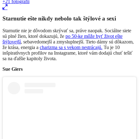
+21
fotografii
Starnutie ešte nikdy nebolo tak štýlové a sexi
Starnutie nie je dôvodom skrývať sa, práve naopak. Sociálne siete
sú plné žien, ktoré dokazujú, že
po 50-ke môže byť život ešte
štýlovejší
, sebavedomejší a zmysluplnejší. Tieto dámy sú dôkazom,
že krása, energia a
charizma sa s vekom nestrácajú.
Tu je 10
inšpiratívnych profilov na Instagrame, ktoré vám dodajú chuť tešiť
sa na ďalšie kapitoly života.
Sue Giers