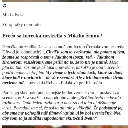
Miki - Iveta
Zdroj fotky
reprofoto
Prečo sa herečka nestretla s Mikiho ženou?
Herečka prezradila, že sa so skutočnou Ivetou Černákovou nestretla.
Dôvod je jednoduchý. „
Chvíľu som to zvažovala, ale
potom aj tým,
že sme sa rozprávali o tom s Jakubom (pozn. red. - Jakubom
Kronerom, režisérom), sme prišli na to, že to nie je nutné.
Moja
plocha tam zas nie je až taká a nevieme, nakoľko je ona v scenári
podľa reálie. Je to film.
My vieme o tých situáciách, ktoré sa diali,
ktoré boli v novinách – tie sú v scenári. Ale z ich domáceho života
nevieme nič
,“ povedala Rebeka Poláková pre Kinosálu.
Podľa jej slov bolo podstatnejšie hodnoverne stvárniť postavu zo
scenára, než sa snažiť o napodobňovanie. „
Reálna Iveta nedávala
rozhovory. Dala jeden rozhovor a dosť sa od toho aj dištancuje
teraz. Povedali sme si, že asi to ani nie je dôležité. Že
podstatné je,
aby sme my uchopili náš filmový vzťah. Aby bol uveriteľný. Nie,
aby som sa ja snažila napodobniť skutočnú Ivetu
.
“