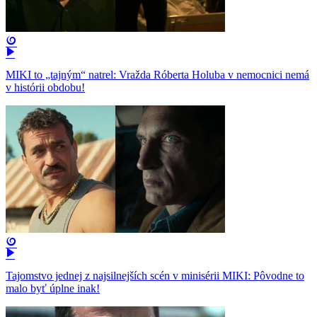
MIKI to „tajným“ natrel: Vražda Róberta Holuba v nemocnici nemá
v histórii obdobu!
Tajomstvo jednej z najsilnejších scén v minisérii MIKI: Pôvodne to
malo byť úplne inak!