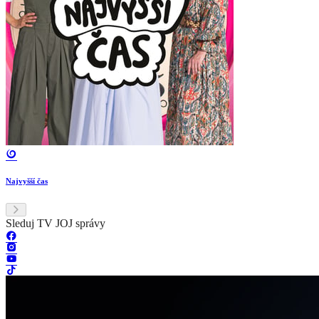
Najvyšší čas
Sleduj TV JOJ správy