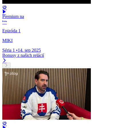
Premium na
Epizóda 1
MIKI
Séria 1
•
14. sep 2025
Bonusy z našich relácií