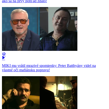
ako sa na prvý pohľad zdalo!
MIKI mu vrátil mrazivé spomienky: Peter Batthyány videl na
vlastné oči mafiánsku popravu!