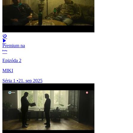
Premium na
Epizóda 2
MIKI
Séria 1
•
21. sep 2025