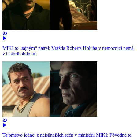
MIKI to „tajným“ natrel: Vražda Róberta Holuba v nemocnici nemá
v histórii obdobu!
Tajomstvo jednej z najsilnejších scén v minisérii MIKI: Pôvodne to