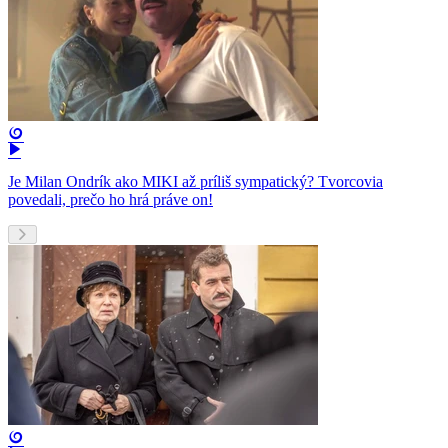
Je Milan Ondrík ako MIKI až príliš sympatický? Tvorcovia
povedali, prečo ho hrá práve on!