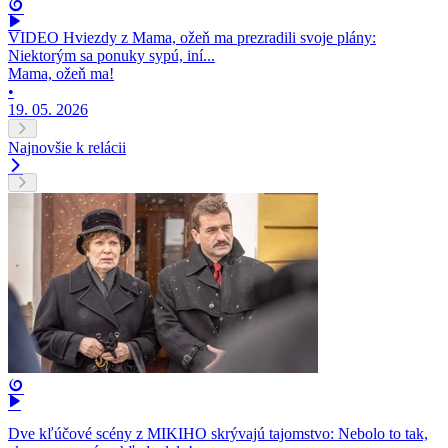
VIDEO Hviezdy z Mama, ožeň ma prezradili svoje plány:
Niektorým sa ponuky sypú, iní...
Mama, ožeň ma!
•
19. 05. 2026
Najnovšie k relácii
Dve kľúčové scény z MIKIHO skrývajú tajomstvo: Nebolo to tak,