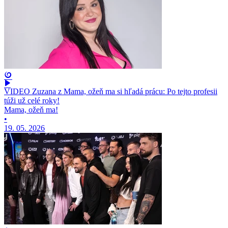
VIDEO Zuzana z Mama, ožeň ma si hľadá prácu: Po tejto profesii
túži už celé roky!
Mama, ožeň ma!
•
19. 05. 2026