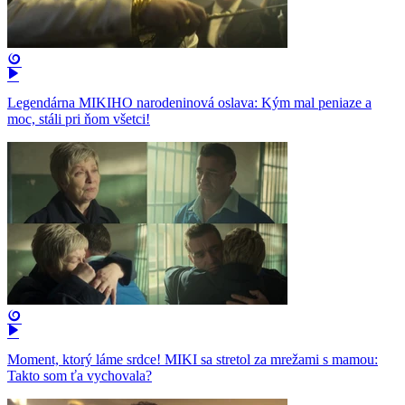
Legendárna MIKIHO narodeninová oslava: Kým mal peniaze a
moc, stáli pri ňom všetci!
Moment, ktorý láme srdce! MIKI sa stretol za mrežami s mamou:
Takto som ťa vychovala?