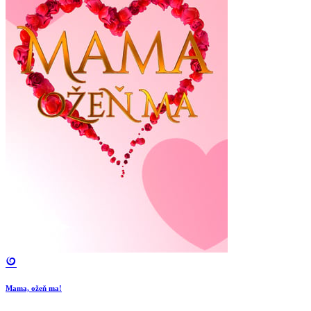
Mama, ožeň ma!