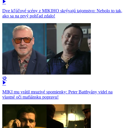
Dve kľúčové scény z MIKIHO skrývajú tajomstvo: Nebolo to tak,
ako sa na prvý pohľad zdalo!
MIKI mu vrátil mrazivé spomienky: Peter Batthyány videl na
vlastné oči mafiánsku popravu!