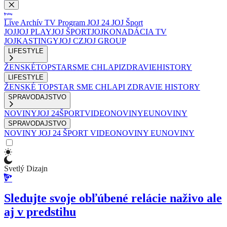
Live
Archív
TV Program
JOJ 24
JOJ Šport
JOJ
JOJ PLAY
JOJ ŠPORT
JOJKO
NADÁCIA TV
JOJ
KASTINGY
JOJ CZ
JOJ GROUP
LIFESTYLE
ŽENSKÉ
TOPSTAR
SME CHLAPI
ZDRAVIE
HISTORY
LIFESTYLE
ŽENSKÉ
TOPSTAR
SME CHLAPI
ZDRAVIE
HISTORY
SPRAVODAJSTVO
NOVINY
JOJ 24
ŠPORT
VIDEONOVINY
EUNOVINY
SPRAVODAJSTVO
NOVINY
JOJ 24
ŠPORT
VIDEONOVINY
EUNOVINY
Svetlý Dizajn
Sledujte svoje obľúbené relácie naživo ale
aj v predstihu