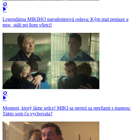
Legendárna MIKIHO narodeninová oslava: Kým mal peniaze a
moc, stáli pri ňom všetci!
Moment, ktorý láme srdce! MIKI sa stretol za mrežami s mamou:
Takto som ťa vychovala?