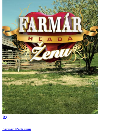
Farmár hľadá ženu