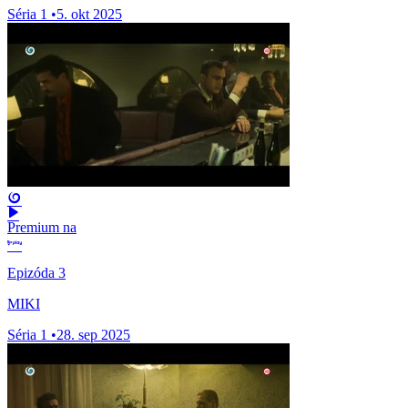
Séria 1
•
5. okt 2025
Premium na
Epizóda 3
MIKI
Séria 1
•
28. sep 2025