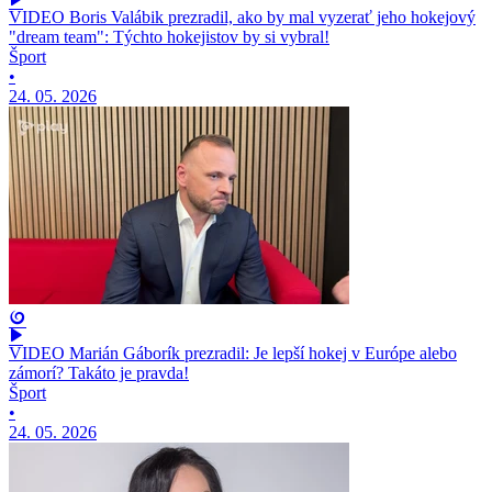
VIDEO Boris Valábik prezradil, ako by mal vyzerať jeho hokejový
"dream team": Týchto hokejistov by si vybral!
Šport
•
24. 05. 2026
VIDEO Marián Gáborík prezradil: Je lepší hokej v Európe alebo
zámorí? Takáto je pravda!
Šport
•
24. 05. 2026