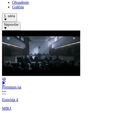
Obsadenie
Galéria
1. séria
Najnovšie
Premium na
Epizóda 4
MIKI