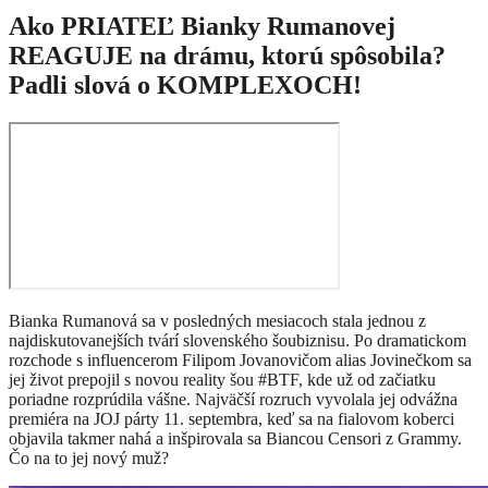
Ako PRIATEĽ Bianky Rumanovej
REAGUJE na drámu, ktorú spôsobila?
Padli slová o KOMPLEXOCH!
Bianka Rumanová sa v posledných mesiacoch stala jednou z
najdiskutovanejších tvárí slovenského šoubiznisu. Po dramatickom
rozchode s influencerom Filipom Jovanovičom alias Jovinečkom sa
jej život prepojil s novou reality šou #BTF, kde už od začiatku
poriadne rozprúdila vášne. Najväčší rozruch vyvolala jej odvážna
premiéra na JOJ párty 11. septembra, keď sa na fialovom koberci
objavila takmer nahá a inšpirovala sa Biancou Censori z Grammy.
Čo na to jej nový muž?