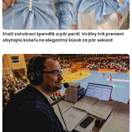
Stačí zatvárací špendlík a pár perál: Virálny trik premení
obyčajnú košeľu na elegantný kúsok za pár sekúnd