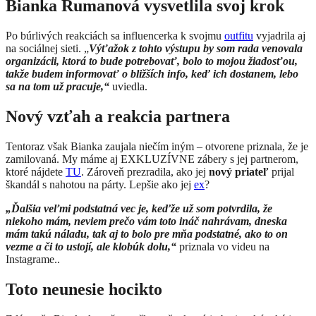
Bianka Rumanová vysvetlila svoj krok
Po búrlivých reakciách sa influencerka k svojmu
outfitu
vyjadrila aj
na sociálnej sieti. „
Výťažok z tohto výstupu by som rada venovala
organizácii, ktorá to bude potrebovať, bolo to mojou žiadosťou,
takže budem informovať o bližších info, keď ich dostanem, lebo
sa na tom už pracuje,“
uviedla.
Nový vzťah a reakcia partnera
Tentoraz však Bianka zaujala niečím iným – otvorene priznala, že je
zamilovaná. My máme aj EXKLUZÍVNE zábery s jej partnerom,
ktoré nájdete
TU
. Zároveň prezradila, ako jej
nový priateľ
prijal
škandál s nahotou na párty. Lepšie ako jej
ex
?
„Ďalšia veľmi podstatná vec je, keďže už som potvrdila, že
niekoho mám, neviem prečo vám toto ináč nahrávam, dneska
mám takú náladu, tak aj to bolo pre mňa podstatné, ako to on
vezme a či to ustojí, ale klobúk dolu,“
priznala vo videu na
Instagrame..
Toto neunesie hocikto