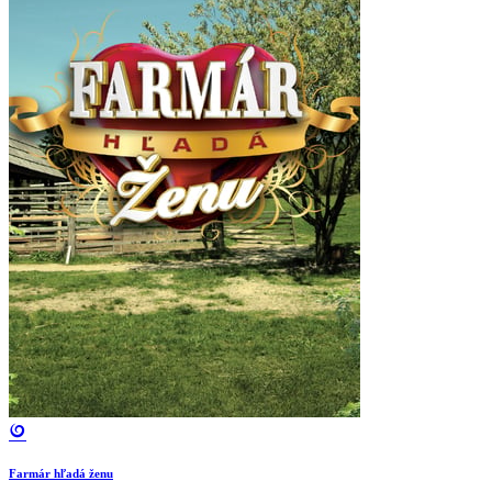
Farmár hľadá ženu