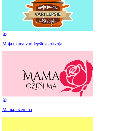
Moja mama varí lepšie ako tvoja
Mama, ožeň ma