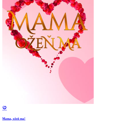
Mama, ožeň ma!