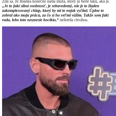
Zdá sa, že Bianka konečne našla muža, ktorý ju berie takú, aká je.
„Je to fakt silná osobnosť, je sebavedomý, nie je to žiaden
zakomplexovaný chlap, ktorý by mi to nejak vyčítal. Úplne to
zobral ako moju prácu, za čo si ho veľmi vážim. Takže som fakt
rada, lebo toto neunesie hocikto,“
nešetrila chválou.