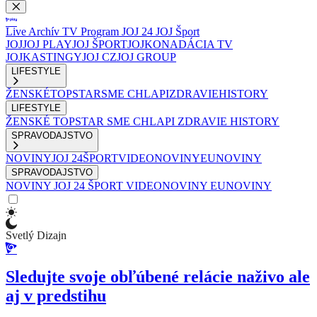
Live
Archív
TV Program
JOJ 24
JOJ Šport
JOJ
JOJ PLAY
JOJ ŠPORT
JOJKO
NADÁCIA TV
JOJ
KASTINGY
JOJ CZ
JOJ GROUP
LIFESTYLE
ŽENSKÉ
TOPSTAR
SME CHLAPI
ZDRAVIE
HISTORY
LIFESTYLE
ŽENSKÉ
TOPSTAR
SME CHLAPI
ZDRAVIE
HISTORY
SPRAVODAJSTVO
NOVINY
JOJ 24
ŠPORT
VIDEONOVINY
EUNOVINY
SPRAVODAJSTVO
NOVINY
JOJ 24
ŠPORT
VIDEONOVINY
EUNOVINY
Svetlý Dizajn
Sledujte svoje obľúbené relácie naživo ale
aj v predstihu