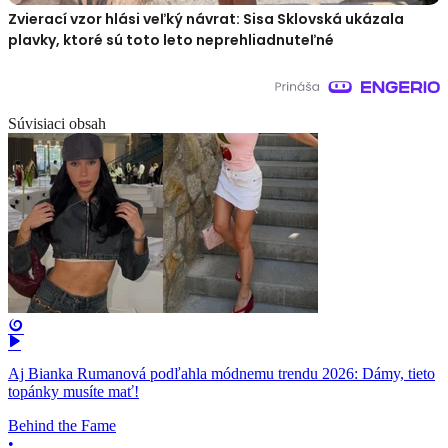
Zvierací vzor hlási veľký návrat: Sisa Sklovská ukázala
plavky, ktoré sú toto leto neprehliadnuteľné
Súvisiaci obsah
Aj Bianka Rumanová podľahla módnemu trendu 2026: Dámy, tieto
topánky musíte mať!
Behind the Fame
•