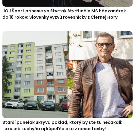
JOJ Šport prinesie vo štvrtok štvrťfinále MS hádzanárok
do 18 rokov: Slovenky vyzvú rovesníčky z Čiernej Hory
Starší panelák ukrýva poklad, ktorý by ste tu nečakali:
Luxusná kuchyňa aj kúpeľňa ako z novostavby!