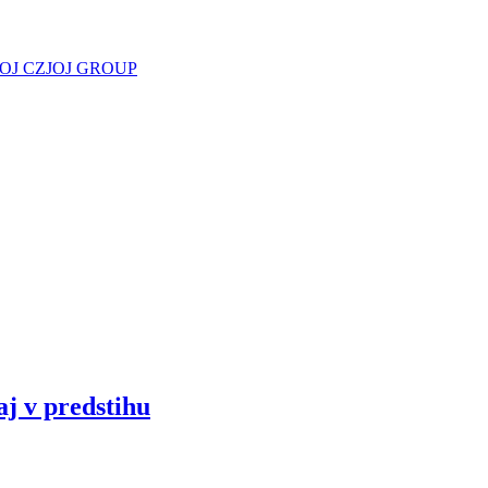
JOJ CZ
JOJ GROUP
aj v predstihu