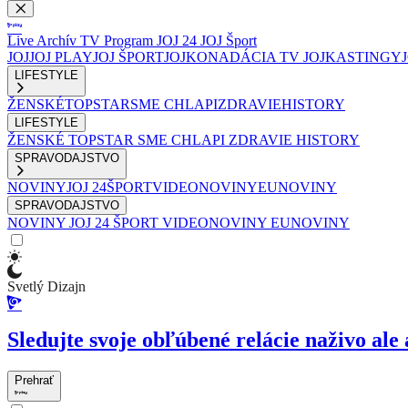
Live
Archív
TV Program
JOJ 24
JOJ Šport
JOJ
JOJ PLAY
JOJ ŠPORT
JOJKO
NADÁCIA TV JOJ
KASTINGY
LIFESTYLE
ŽENSKÉ
TOPSTAR
SME CHLAPI
ZDRAVIE
HISTORY
LIFESTYLE
ŽENSKÉ
TOPSTAR
SME CHLAPI
ZDRAVIE
HISTORY
SPRAVODAJSTVO
NOVINY
JOJ 24
ŠPORT
VIDEONOVINY
EUNOVINY
SPRAVODAJSTVO
NOVINY
JOJ 24
ŠPORT
VIDEONOVINY
EUNOVINY
Svetlý Dizajn
Sledujte svoje obľúbené relácie naživo ale 
Prehrať