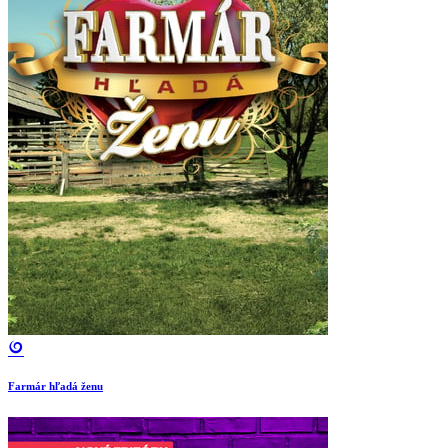
Farmár hľadá ženu