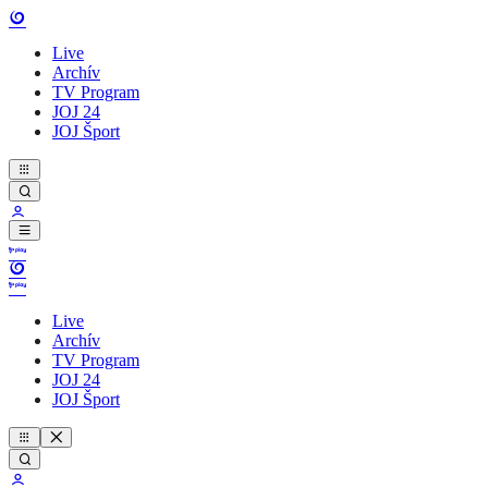
Live
Archív
TV Program
JOJ 24
JOJ Šport
Live
Archív
TV Program
JOJ 24
JOJ Šport