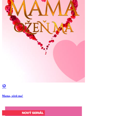
Mama, ožeň ma!