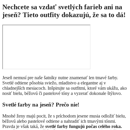
Nechcete sa vzdať svetlých farieb ani na
jeseň? Tieto outfity dokazujú, že sa to dá!
Jeseň nemusí pre naše šatníky nutne znamenať len tmavé farby.
Svetlé odtiene pôsobia sviežo, mladistvo a elegantne aj v
chladnejších mesiacoch. Inšpirujte sa outfitmi, ktoré vám ukážu, ako
nosiť bielu, béžovú či pastelové tóny a vyzerať dokonale štýlovo.
Svetlé farby na jeseň? Prečo nie!
Mnohé ženy majú pocit, že s príchodom jesene musia odložiť bielu,
béžovú alebo pastelové odtiene a nahradiť ich tmavými tónmi.
Pravda je však taká, že
svetlé farby fungujú počas celého roka.