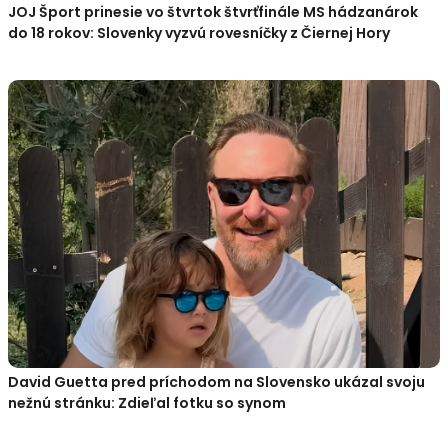
JOJ Šport prinesie vo štvrtok štvrťfinále MS hádzanárok
do 18 rokov: Slovenky vyzvú rovesníčky z Čiernej Hory
David Guetta pred príchodom na Slovensko ukázal svoju
nežnú stránku: Zdieľal fotku so synom