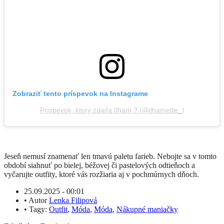
Zobraziť tento príspevok na Instagrame
Príspevok, ktorý zdieľa Ilham ? (@ilhamette_)
Jeseň nemusí znamenať len tmavú paletu farieb. Nebojte sa v tomto
období siahnuť po bielej, béžovej či pastelových odtieňoch a
vyčarujte outfity, ktoré vás rozžiaria aj v pochmúrnych dňoch.
25.09.2025 - 00:01
•
Autor
Lenka Filipová
•
Tagy:
Outfit
,
Móda
,
Móda
,
Nákupné maniačky