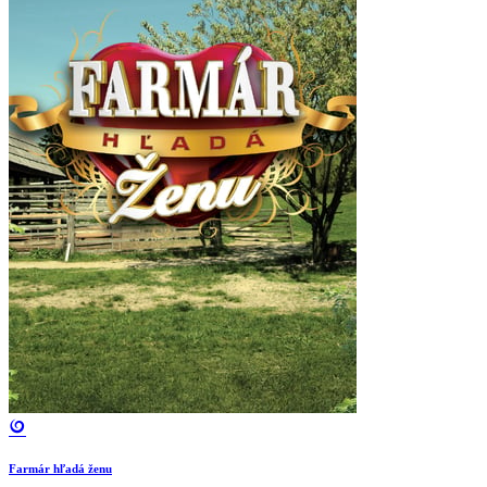
Farmár hľadá ženu