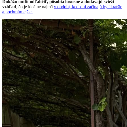
Dokážu outfit odľahčiť, pôsobia luxusne a dodávajú svieži
vzhľad
, čo je ideálne najmä
v období, keď dni začínajú byť kratšie
a pochmúrnejšie.