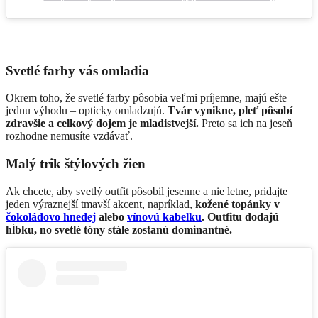
Svetlé farby vás omladia
Okrem toho, že svetlé farby pôsobia veľmi príjemne, majú ešte
jednu výhodu – opticky omladzujú.
Tvár vynikne, pleť pôsobí
zdravšie a celkový dojem je mladistvejší.
Preto sa ich na jeseň
rozhodne nemusíte vzdávať.
Malý trik štýlových žien
Ak chcete, aby svetlý outfit pôsobil jesenne a nie letne, pridajte
jeden výraznejší tmavší akcent, napríklad,
kožené topánky v
čokoládovo hnedej
alebo
vínovú kabelku
. Outfitu dodajú
hĺbku, no svetlé tóny stále zostanú dominantné.