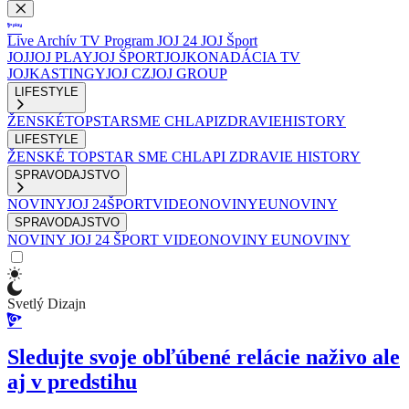
Live
Archív
TV Program
JOJ 24
JOJ Šport
JOJ
JOJ PLAY
JOJ ŠPORT
JOJKO
NADÁCIA TV
JOJ
KASTINGY
JOJ CZ
JOJ GROUP
LIFESTYLE
ŽENSKÉ
TOPSTAR
SME CHLAPI
ZDRAVIE
HISTORY
LIFESTYLE
ŽENSKÉ
TOPSTAR
SME CHLAPI
ZDRAVIE
HISTORY
SPRAVODAJSTVO
NOVINY
JOJ 24
ŠPORT
VIDEONOVINY
EUNOVINY
SPRAVODAJSTVO
NOVINY
JOJ 24
ŠPORT
VIDEONOVINY
EUNOVINY
Svetlý Dizajn
Sledujte svoje obľúbené relácie naživo ale
aj v predstihu