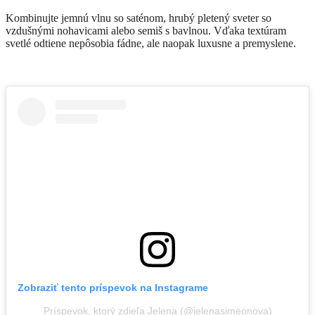
Kombinujte jemnú vlnu so saténom, hrubý pletený sveter so
vzdušnými nohavicami alebo semiš s bavlnou. Vďaka textúram
svetlé odtiene nepôsobia fádne, ale naopak luxusne a premyslene.
Zobraziť tento príspevok na Instagrame
Príspevok, ktorý zdieľa Jelena (@jelenasimeonova)