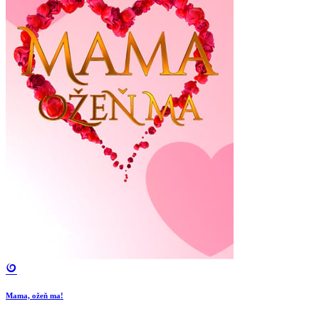
Mama, ožeň ma!