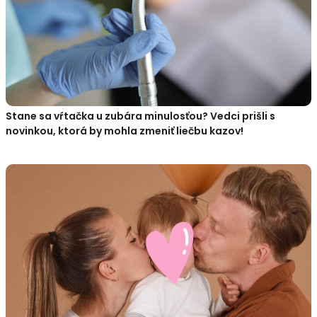
Stane sa vŕtačka u zubára minulosťou? Vedci prišli s
novinkou, ktorá by mohla zmeniť liečbu kazov!