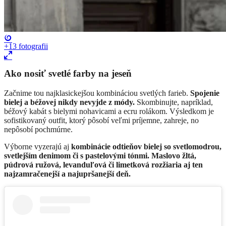
+13
fotografii
Ako nosiť svetlé farby na jeseň
Začnime tou najklasickejšou kombináciou svetlých farieb.
Spojenie
bielej a béžovej nikdy nevyjde z módy.
Skombinujte, napríklad,
béžový kabát s bielymi nohavicami a ecru rolákom. Výsledkom je
sofistikovaný outfit, ktorý pôsobí veľmi príjemne, zahreje, no
nepôsobí pochmúrne.
Výborne vyzerajú aj
kombinácie odtieňov bielej so svetlomodrou,
svetlejším denimom či s pastelovými tónmi.
Maslovo žltá,
púdrová ružová, levanduľová či limetková rozžiaria aj ten
najzamračenejší a najupršanejší deň.