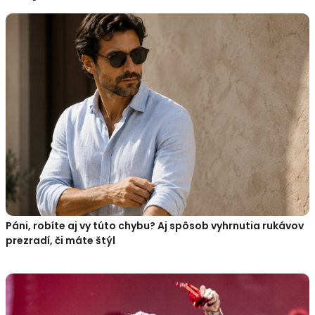
Páni, robíte aj vy túto chybu? Aj spôsob vyhrnutia rukávov
prezradí, či máte štýl