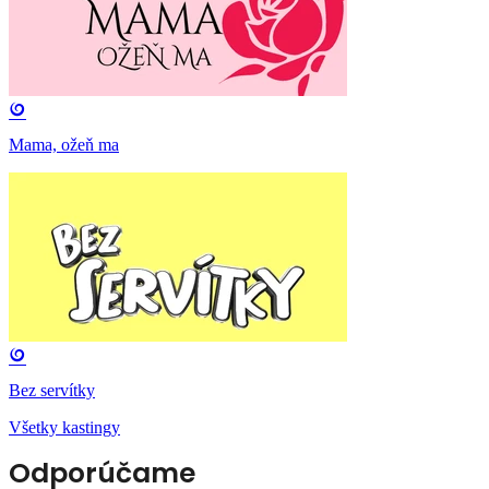
Mama, ožeň ma
Bez servítky
Všetky kastingy
Odporúčame