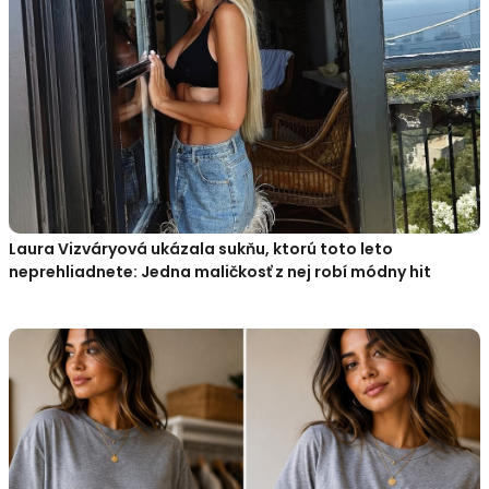
Laura Vizváryová ukázala sukňu, ktorú toto leto
neprehliadnete: Jedna maličkosť z nej robí módny hit