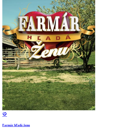
Farmár hľadá ženu