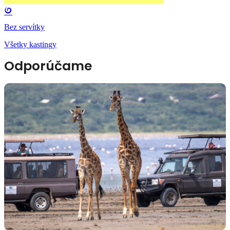
Bez servítky
Všetky kastingy
Odporúčame