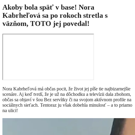
Akoby bola späť v base! Nora
Kabrheľová sa po rokoch stretla s
väzňom, TOTO jej povedal!
Nora Kabrheľová má občas pocit, že život jej píše tie najbizarnejšie
scenáre. Aj keď tvrdí, že je už na dôchodku a televízii dala zbohom,
občas sa objaví v šou Bez servítky či na svojom aktívnom profile na
sociálnych sieťach. Tentoraz ju však dobehla minulosť – a to priamo
na ulici!