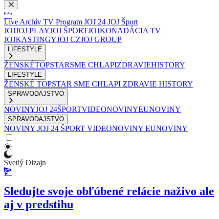
Live
Archív
TV Program
JOJ 24
JOJ Šport
JOJ
JOJ PLAY
JOJ ŠPORT
JOJKO
NADÁCIA TV
JOJ
KASTINGY
JOJ CZ
JOJ GROUP
LIFESTYLE
ŽENSKÉ
TOPSTAR
SME CHLAPI
ZDRAVIE
HISTORY
LIFESTYLE
ŽENSKÉ
TOPSTAR
SME CHLAPI
ZDRAVIE
HISTORY
SPRAVODAJSTVO
NOVINY
JOJ 24
ŠPORT
VIDEONOVINY
EUNOVINY
SPRAVODAJSTVO
NOVINY
JOJ 24
ŠPORT
VIDEONOVINY
EUNOVINY
Svetlý Dizajn
Sledujte svoje obľúbené relácie naživo ale
aj v predstihu