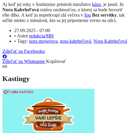
Aj keď jej roky v šoubiznise priniesli množstvo
káuz
, je jasné, že
Nora Kabrheľová
ostáva osobnosťou, o ktorej sa bude hovoriť
ešte dlho. A keď ju neprekvapí zlá večera v
šou
Bez servítky
, tak
určite niekto z minulosti, kto sa jej pripomenie rovno na ulici.
27.09.2025 - 07:00
•
Autor
redakcia/MH
•
Tagy:
nora mojsejova
,
nora kabrheľová
,
Nora Kabrheľová
Zdieľať na Facebooku
Zdieľať na Whatsappe
Kopírovať
Kastingy