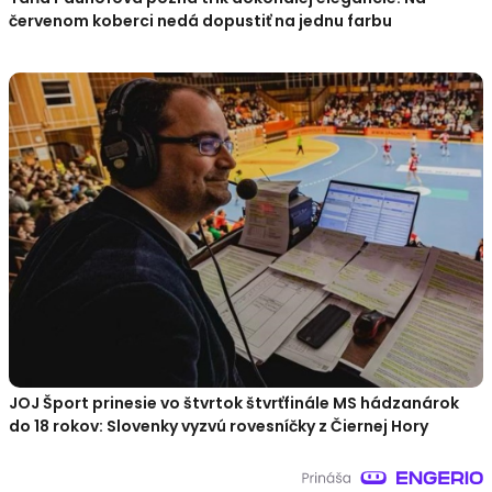
červenom koberci nedá dopustiť na jednu farbu
JOJ Šport prinesie vo štvrtok štvrťfinále MS hádzanárok
do 18 rokov: Slovenky vyzvú rovesníčky z Čiernej Hory