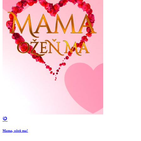
Mama, ožeň ma!