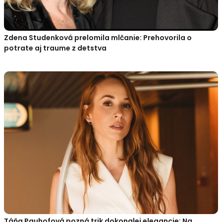
Zdena Studenková prelomila mlčanie: Prehovorila o
potrate aj traume z detstva
Táňa Pauhofová pozná trik dokonalej elegancie: Na