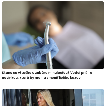
Stane sa vŕtačka u zubára minulosťou? Vedci prišli s
novinkou, ktorá by mohla zmeniť liečbu kazov!