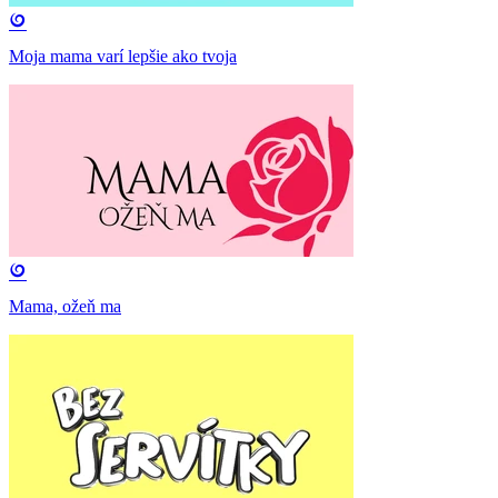
Moja mama varí lepšie ako tvoja
Mama, ožeň ma