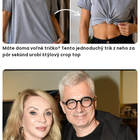
Máte doma voľné tričko? Tento jednoduchý trik z neho za
pár sekúnd urobí štýlový crop top