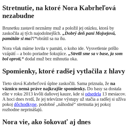
Stretnutie, na ktoré Nora Kabrheľová
nezabudne
Brunetku zastavil neznámy muž a položil jej otázku, ktorá by
zaskočila aj tých najodolnejších.
„Dobrý deň pani Mojsejová,
pamätáte si ma?!“
obrátil sa na ňu.
Nora však márne lovila v pamäti, o koho ide. Vysvetlenie prišlo
vzápätí – a bolo poriadne šokujúce.
„Stretli sme sa v base, ja som
bol oproti,“
dodal muž bez mihnutia oka.
Spomienky, ktoré radšej vytlačila z hlavy
Tieto slová Kabrheľovú úplne zaskočili. Sama priznala, že
na
väznicu nemá práve najkrajšie spomienky.
Do basy sa dostala
ešte v roku 2013 kvôli daňovej kauze, kde si
odsedela
13 mesiacov.
A hoci dnes tvrdí, že jej televízne výstupy už stačia a radšej si užíva
pokoj
dôchodkyne
, podobné „náhodné“ stretnutia jej pokoj
rozhodne neprinášajú.
Nora vie, ako šokovať aj dnes