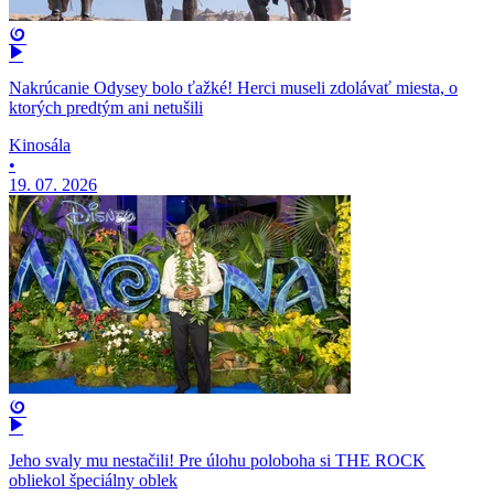
Nakrúcanie Odysey bolo ťažké! Herci museli zdolávať miesta, o
ktorých predtým ani netušili
Kinosála
•
19. 07. 2026
Jeho svaly mu nestačili! Pre úlohu poloboha si THE ROCK
obliekol špeciálny oblek