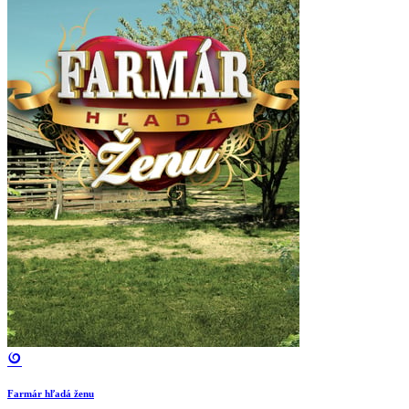
Farmár hľadá ženu