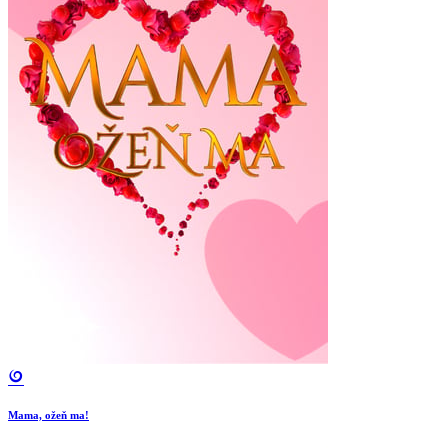
Mama, ožeň ma!