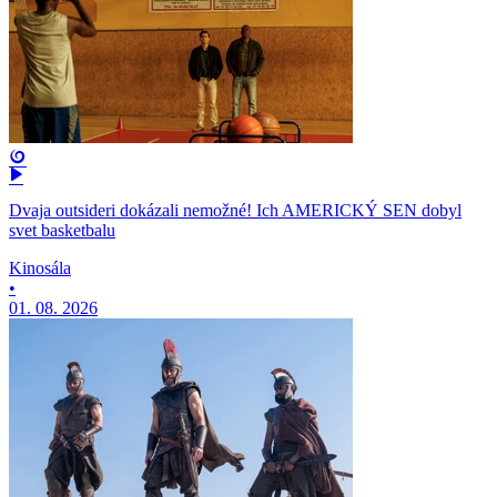
Dvaja outsideri dokázali nemožné! Ich AMERICKÝ SEN dobyl
svet basketbalu
Kinosála
•
01. 08. 2026