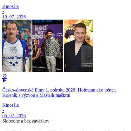
Kinosála
•
10. 07. 2026
Česko-slovenské filmy 1. polroku 2026! Hofmann ako tréner,
Koleník s výzvou a Maštalír maškrtil
Kinosála
•
05. 07. 2026
Slobodne a bez záväzkov