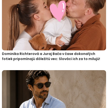
Dominika Richterová a Juraj Bača v čase dokonalých
fotiek pripomínajú dôležitú vec: Slováci ich za to milujú!