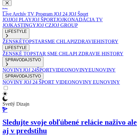
Live
Archív
TV Program
JOJ 24
JOJ Šport
JOJ
JOJ PLAY
JOJ ŠPORT
JOJKO
NADÁCIA TV
JOJ
KASTINGY
JOJ CZ
JOJ GROUP
LIFESTYLE
ŽENSKÉ
TOPSTAR
SME CHLAPI
ZDRAVIE
HISTORY
LIFESTYLE
ŽENSKÉ
TOPSTAR
SME CHLAPI
ZDRAVIE
HISTORY
SPRAVODAJSTVO
NOVINY
JOJ 24
ŠPORT
VIDEONOVINY
EUNOVINY
SPRAVODAJSTVO
NOVINY
JOJ 24
ŠPORT
VIDEONOVINY
EUNOVINY
Svetlý Dizajn
Sledujte svoje obľúbené relácie naživo ale
aj v predstihu