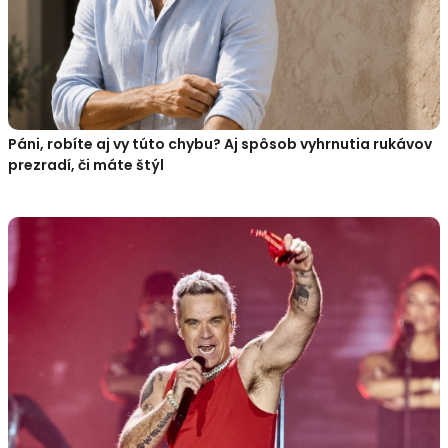
Páni, robíte aj vy túto chybu? Aj spôsob vyhrnutia rukávov
prezradí, či máte štýl