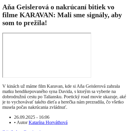
Aňa Geislerová o nakrúcaní bitiek vo
filme KARAVAN: Mali sme signály, aby
som to prežila!
V kinách už máme film Karavan, kde si Aňa Geislerová zahrala
matku hendikepovaného syna Davida, s ktorým sa vyberie na
dobrodružnú cestu po Taliansku. Poetický road movie ukazuje, aké
je to vychovávať takéto dieťa a herečka nám prezradila, čo všetko
musela počas nakrúcania zvládnuť.
26.09.2025 - 16:06
•
Autor
Katarína Horváthová