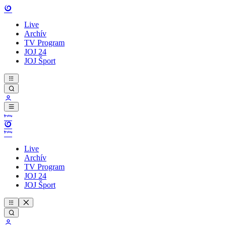
Live
Archív
TV Program
JOJ 24
JOJ Šport
Live
Archív
TV Program
JOJ 24
JOJ Šport