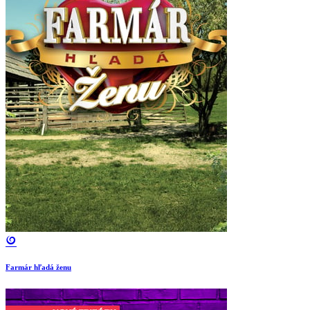
Farmár hľadá ženu