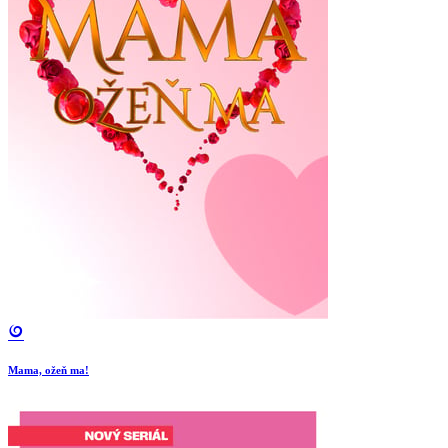
Mama, ožeň ma!