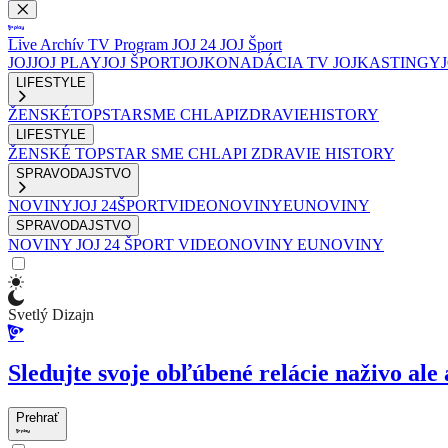
Live
Archív
TV Program
JOJ 24
JOJ Šport
JOJ
JOJ PLAY
JOJ ŠPORT
JOJKO
NADÁCIA TV JOJ
KASTINGY
LIFESTYLE
ŽENSKÉ
TOPSTAR
SME CHLAPI
ZDRAVIE
HISTORY
LIFESTYLE
ŽENSKÉ
TOPSTAR
SME CHLAPI
ZDRAVIE
HISTORY
SPRAVODAJSTVO
NOVINY
JOJ 24
ŠPORT
VIDEONOVINY
EUNOVINY
SPRAVODAJSTVO
NOVINY
JOJ 24
ŠPORT
VIDEONOVINY
EUNOVINY
Svetlý Dizajn
Sledujte svoje obľúbené relácie naživo ale 
Prehrať