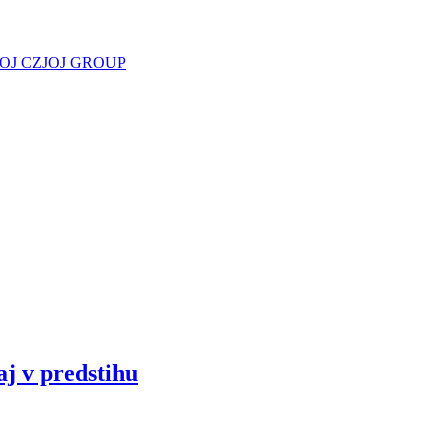
JOJ CZ
JOJ GROUP
aj v predstihu