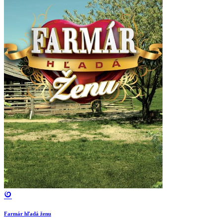
Farmár hľadá ženu