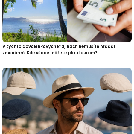
V týchto dovolenkových krajinách nemusíte hľadať
zmenáreň: Kde všade môžete platiť eurom?