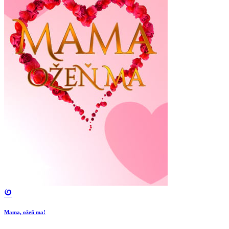
Mama, ožeň ma!