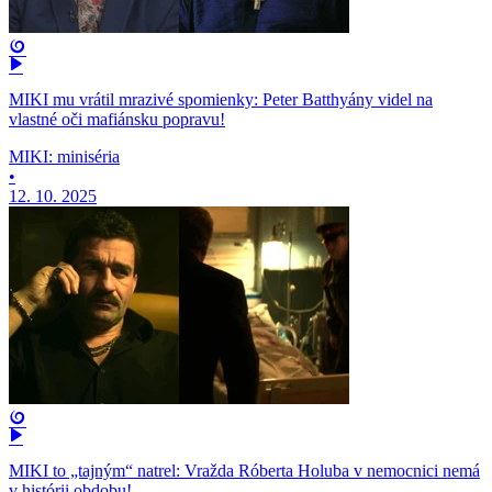
MIKI mu vrátil mrazivé spomienky: Peter Batthyány videl na
vlastné oči mafiánsku popravu!
MIKI: miniséria
•
12. 10. 2025
MIKI to „tajným“ natrel: Vražda Róberta Holuba v nemocnici nemá
v histórii obdobu!