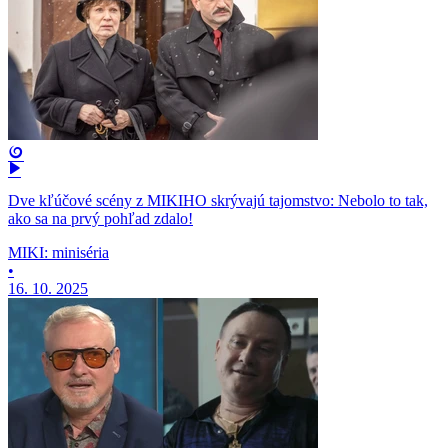
Dve kľúčové scény z MIKIHO skrývajú tajomstvo: Nebolo to tak,
ako sa na prvý pohľad zdalo!
MIKI: miniséria
•
16. 10. 2025