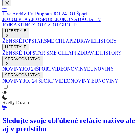
Live
Archív
TV Program
JOJ 24
JOJ Šport
JOJ
JOJ PLAY
JOJ ŠPORT
JOJKO
NADÁCIA TV
JOJ
KASTINGY
JOJ CZ
JOJ GROUP
LIFESTYLE
ŽENSKÉ
TOPSTAR
SME CHLAPI
ZDRAVIE
HISTORY
LIFESTYLE
ŽENSKÉ
TOPSTAR
SME CHLAPI
ZDRAVIE
HISTORY
SPRAVODAJSTVO
NOVINY
JOJ 24
ŠPORT
VIDEONOVINY
EUNOVINY
SPRAVODAJSTVO
NOVINY
JOJ 24
ŠPORT
VIDEONOVINY
EUNOVINY
Svetlý Dizajn
Sledujte svoje obľúbené relácie naživo ale
aj v predstihu