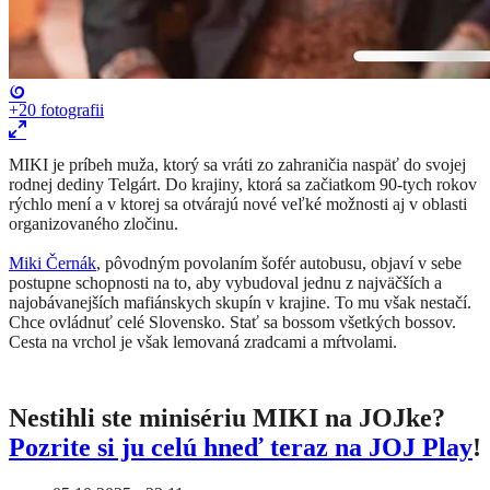
+20
fotografii
​MIKI je príbeh muža, ktorý sa vráti zo zahraničia naspäť do svojej
rodnej dediny Telgárt. Do krajiny, ktorá sa začiatkom 90-tych rokov
rýchlo mení a v ktorej sa otvárajú nové veľké možnosti aj v oblasti
organizovaného zločinu.
Miki Černák
, pôvodným povolaním šofér autobusu, objaví v sebe
postupne schopnosti na to, aby vybudoval jednu z najväčších a
najobávanejších mafiánskych skupín v krajine. To mu však nestačí.
Chce ovládnuť celé Slovensko. Stať sa bossom všetkých bossov.
Cesta na vrchol je však lemovaná zradcami a mŕtvolami.
Nestihli ste minisériu MIKI na JOJke?
Pozrite si ju celú hneď teraz na JOJ Play
!