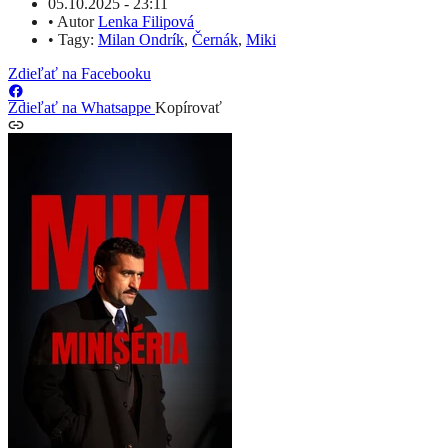
05.10.2025 - 23:11
•
Autor
Lenka Filipová
•
Tagy:
Milan Ondrík
,
Černák
,
Miki
Zdieľať na Facebooku
Zdieľať na Whatsappe
Kopírovať