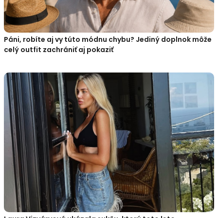
Páni, robíte aj vy túto módnu chybu? Jediný doplnok môže
celý outfit zachrániť aj pokaziť