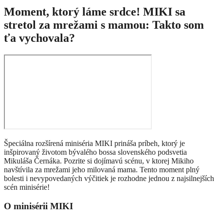
Moment, ktorý láme srdce! MIKI sa
stretol za mrežami s mamou: Takto som
ťa vychovala?
Špeciálna rozšírená miniséria MIKI prináša príbeh, ktorý je
inšpirovaný životom bývalého bossa slovenského podsvetia
Mikuláša Černáka. Pozrite si dojímavú scénu, v ktorej Mikiho
navštívila za mrežami jeho milovaná mama. Tento moment plný
bolesti i nevypovedaných výčitiek je rozhodne jednou z najsilnejších
scén minisérie!
O minisérii MIKI