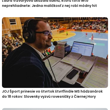
Laura Vizváryová ukázala sukňu, ktorú toto leto
neprehliadnete: Jedna maličkosť z nej robí módny hit
JOJ Šport prinesie vo štvrtok štvrťfinále MS hádzanárok
do 18 rokov: Slovenky vyzvú rovesníčky z Čiernej Hory